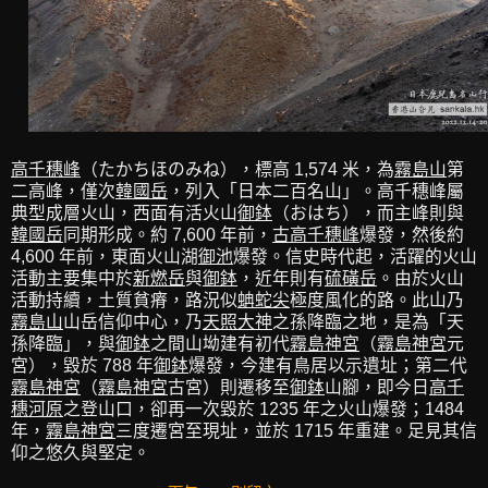
高千穗峰
（たかちほのみね），標高 1,574 米，為
霧島山
第
二高峰，僅次
韓國岳
，列入「日本二百名山」。高千穗峰屬
典型成層火山，西面有活火山
御鉢
（おはち），而主峰則與
韓國岳
同期形成。約 7,600 年前，
古高千穗峰
爆發，然後約
4,600 年前，東面火山湖
御池
爆發。信史時代起，活躍的火山
活動主要集中於
新燃岳
與
御鉢
，近年則有
硫磺岳
。由於火山
活動持續，土質貧瘠，路況似
蚺蛇尖
極度風化的路。此山乃
霧島山
山岳信仰中心，乃
天照大神
之孫降臨之地，是為「天
孫降臨」，與
御鉢
之間山坳建有初代
霧島神宮
（
霧島神宮
元
宮），毀於 788 年
御鉢
爆發，今建有鳥居以示遺址；第二代
霧島神宮
（
霧島神宮
古宮）則遷移至
御鉢
山腳，即今日
高千
穗河原
之登山口，卻再一次毀於 1235 年之火山爆發；1484
年，
霧島神宮
三度遷宮至現址，並於 1715 年重建。足見其信
仰之悠久與堅定。