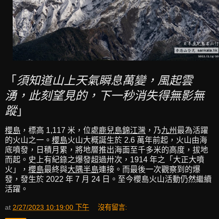
「
須知道山上天氣瞬息萬變，風起雲
湧，此刻望見的，下一秒消失得無影無
蹤
」
櫻島
，標高 1,117 米，位處
鹿兒島錦江灣
，乃
九州
最為活躍
的火山之一。
櫻島
火山大概誕生於 2.6 萬年前起，火山由海
底噴發，日積月累，將地層推出海面至千多米的高度，拔地
而起。史上有紀錄之爆發超過卅次，1914 年之「大正大噴
火」，
櫻島
最終與
大隅半島
連接。而最後一次觀察到的爆
發，發生於 2022 年 7 月 24 日。至今櫻島火山活動仍然繼續
活躍。
at
2/27/2023 10:19:00 下午
沒有留言: