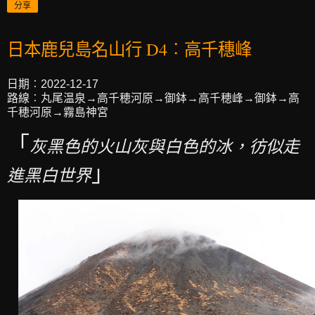
分享
日本鹿兒島名山行 D4︰高千穗峰
日期︰2022-12-17
路線︰丸尾温泉→高千穂河原→御鉢→高千穂峰→御鉢→高
千穂河原→霧島神宮
「
灰黑色的火山灰與白色的冰，彷似走
」
進黑白世界