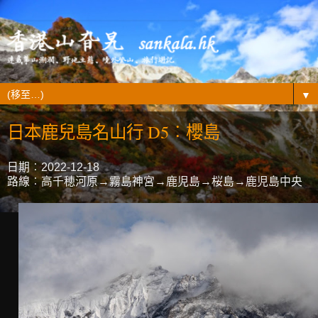
▼
日本鹿兒島名山行 D5︰櫻島
日期︰2022-12-18
路線︰高千穂河原→霧島神宮→鹿児島→桜島→鹿児島中央