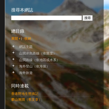
搜尋本網誌
總目錄
展開 +
|
- 收納
網誌主題
山澗岸島路線（依難度）
山澗路線（依地區或水系）
海外登山（依海拔）
海外旅遊
同時連載
香港野地生態摘記
攀山溯澗（舊文章）