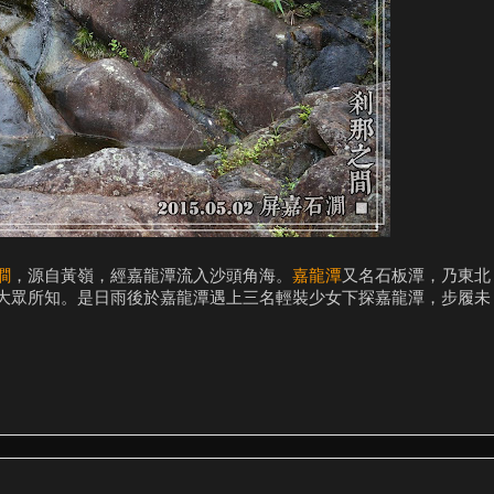
澗
，源自黃嶺，經嘉龍潭流入沙頭角海。
嘉龍潭
又名石板潭，乃東北
大眾所知。是日雨後於嘉龍潭遇上三名輕裝少女下探嘉龍潭，步履未