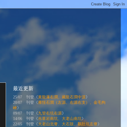
最近更新
25/07 刊登《
黃龍瀑右澗、藏龍石澗中源
》
20/07 刊登《
雁恆石澗（左源、右源右支）、金毛狗
峽
》
09/07 刊登《
九管右坑右源
》
14/06 刊登《
吊草岩南坑、大老山南坑
》
22/05 刊登《
大老山北脊、大石鼓、鵝肚坑左脊
》