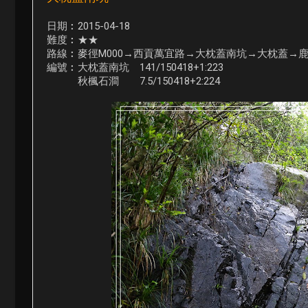
日期︰2015-04-18
難度︰★★
路線︰麥徑M000→西貢萬宜路→大枕蓋南坑→大枕蓋→
編號︰大枕蓋南坑 141/150418+1:223
秋楓石澗 7.5/150418+2:224