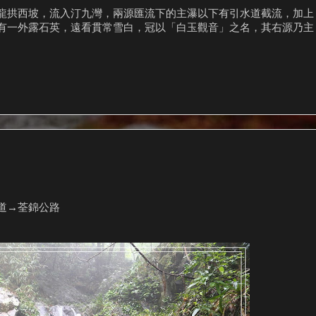
龍拱西坡，流入汀九灣，兩源匯流下的主瀑以下有引水道截流，加上
有一外露石英，遠看貫常雪白，冠以「白玉觀音」之名，其右源乃主
道→荃錦公路