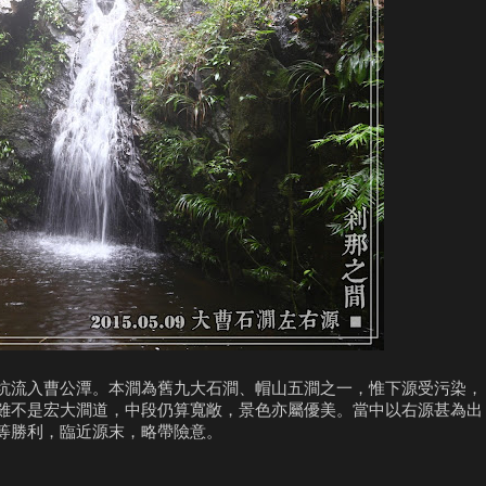
坑流入曹公潭。本澗為舊九大石澗、帽山五澗之一，惟下源受污染，
雖不是宏大澗道，中段仍算寬敞，景色亦屬優美。當中以右源甚為出
等勝利，臨近源末，略帶險意。