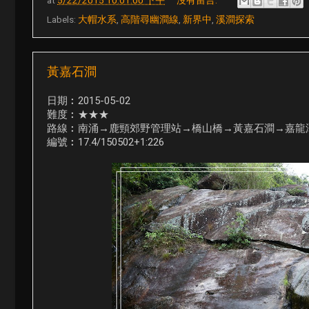
Labels:
大帽水系
,
高階尋幽澗線
,
新界中
,
溪澗探索
黃嘉石澗
日期︰2015-05-02
難度︰★★★
路線︰南涌→鹿頸郊野管理站→橋山橋→黃嘉石澗→嘉龍
編號︰17.4/150502+1:226