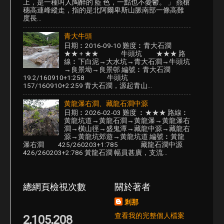
上，是一種叫人陶醉的 藍 色，一點也不憂鬱。 」 燕槍
穗高連峰縱走，指的是北阿爾卑斯山脈南部一條高難
度長...
青大牛頭
日期︰2016-09-10 難度︰青大石澗
★★ + ★★ 牛頭坑 ★★★ 路
線︰下白泥→大水坑→青大石澗→牛頭坑
→良景坳→良景邨 編號︰青大石澗
19.2/160910+1:258 牛頭坑
157/160910+2:259 青大石澗，源起青山...
黃龍瀑右澗、藏龍石澗中源
日期︰2026-02-03 難度 ︰★★★ 路線︰
黃龍坑道→黃龍石澗→黃龍瀑→黃龍瀑右
澗→橫山徑→盛鬼潭→藏龍中源→藏龍右
源→黃龍坑郊遊→黃龍坑道 編號︰黃龍
瀑右澗 425/260203+1:785 藏龍石澗中源
426/260203+2:786 黃龍石澗 幅員甚廣，支流...
總網頁檢視次數
關於著者
剎那
查看我的完整個人檔案
2,105,208