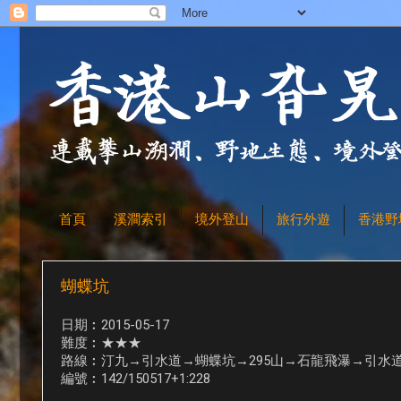
首頁
溪澗索引
境外登山
旅行外遊
香港野
蝴蝶坑
日期︰2015-05-17
難度︰★★★
路線︰汀九→引水道→蝴蝶坑→295山→石龍飛瀑→引水
編號︰142/150517+1:228