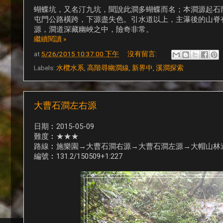
蝴蝶坑，又名汀九坑，聞說此澗多蝴蝶而名；本澗源起石
屯門公路橫跨，下源盡失色。引水道以上，主瀑後的山脊
源，澗道深藏幽峽之中，險奇非常。
繼續閱讀 »
at
5/26/2015 10:37:00 下午
沒有留言:
Labels:
水欖水系
,
高階尋幽澗線
,
新界中
,
溪澗探索
大曹石澗左右源
日期︰2015-05-09
難度︰★★★
路線︰施樂園→大曹石澗右源→大曹石澗左源→大帽山林
編號︰131.2/150509+1:227