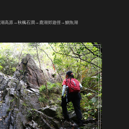
鹿湖高原→秋楓石澗→鹿湖郊遊徑→鰂魚湖