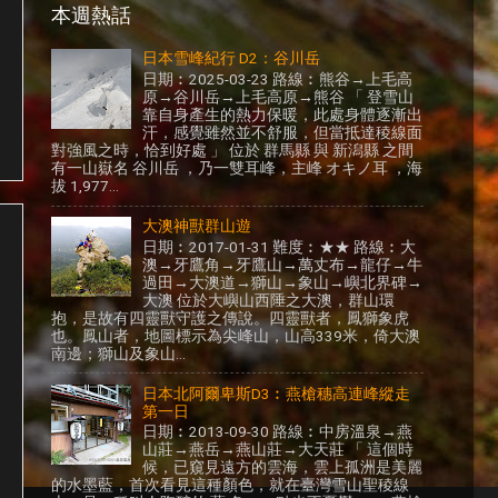
本週熱話
日本雪峰紀行 D2：谷川岳
日期︰2025-03-23 路線︰熊谷→上毛高
原→谷川岳→上毛高原→熊谷 「 登雪山
靠自身產生的熱力保暖，此處身體逐漸出
汗，感覺雖然並不舒服，但當抵達稜線面
對強風之時，恰到好處 」 位於 群馬縣 與 新潟縣 之間
有一山嶽名 谷川岳 ，乃一雙耳峰，主峰 オキノ耳 ，海
拔 1,977...
大澳神獸群山遊
日期︰2017-01-31 難度︰★★ 路線︰大
澳→牙鷹角→牙鷹山→萬丈布→龍仔→牛
過田→大澳道→獅山→象山→嶼北界碑→
大澳 位於大嶼山西陲之大澳，群山環
抱，是故有四靈獸守護之傳說。四靈獸者，鳳獅象虎
也。鳳山者，地圖標示為尖峰山，山高339米，倚大澳
南邊；獅山及象山...
日本北阿爾卑斯D3︰燕槍穗高連峰縱走
第一日
日期︰2013-09-30 路線︰中房溫泉→燕
山莊→燕岳→燕山莊→大天莊 「 這個時
候，已窺見遠方的雲海，雲上孤洲是美麗
的水墨藍，首次看見這種顏色，就在臺灣雪山聖稜線