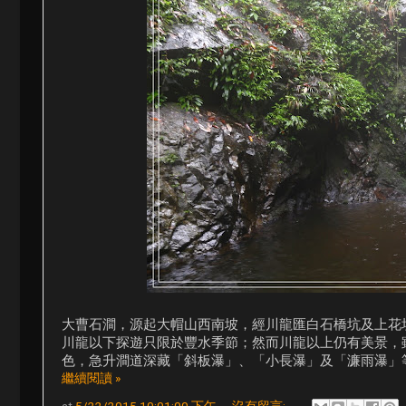
大曹石澗，源起大帽山西南坡，經川龍匯白石橋坑及上花
川龍以下探遊只限於豐水季節；然而川龍以上仍有美景，
色，急升澗道深藏「斜板瀑」、「小長瀑」及「濂雨瀑」
繼續閱讀 »
at
5/22/2015 10:01:00 下午
沒有留言: