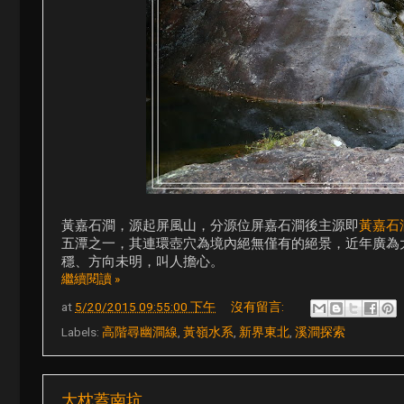
黃嘉石澗，源起屏風山，分源位屏嘉石澗後主源即
黃嘉石
五潭之一，其連環壺穴為境內絕無僅有的絕景，近年廣為
穩、方向未明，叫人擔心。
繼續閱讀 »
at
5/20/2015 09:55:00 下午
沒有留言:
Labels:
高階尋幽澗線
,
黃嶺水系
,
新界東北
,
溪澗探索
大枕蓋南坑