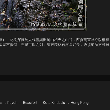
庫）。此澗深藏於大枕蓋與田尾山相夾之山谷，西貢萬宜路亦以橋樑
型瀑布數個，亦屬可觀之列；澗末茂林石河區冗長，必須窮源方可離
s → Rayoh → Beaufort → Kota Kinabalu → Hong Kong