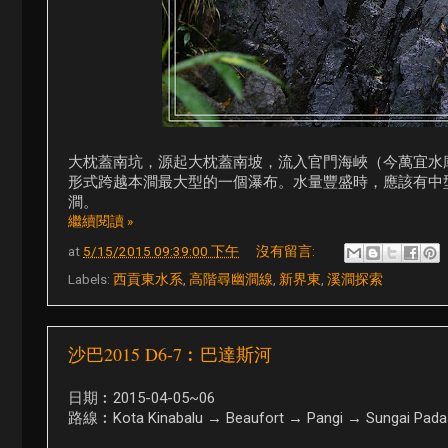
大枕蓋南坑，源起大枕蓋南坡，流入官門海峽（今萬宜水
形式跨越本澗最大型的一個瀑布。水量豐盛時，應該有中
澗。
繼續閱讀 »
at
5/15/2015 09:39:00 下午
沒有留言:
Labels:
西貢東水系
,
高階尋幽澗線
,
新界東
,
溪澗探索
沙巴2015 D6-7︰巴達斯河
日期︰2015-04-05~06
路線︰Kota Kinabalu → Beaufort → Pangi → Sungai Pada