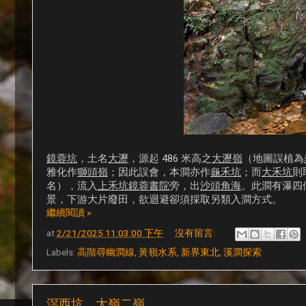
鏡蓉坑
，土名
大瀝
，源起 486 米高之
大瀝嶺
（地圖誤植為
雅化作
獅頭嶺
；因此誤會，本澗亦作
龜禾坑
；而
大禾坑
則
名），流入
上禾坑鏡蓉書院
旁，出
沙頭角海
。此澗有瀑四
景，下游大片廢田，欲迴避卻須採取另類入澗方式。
繼續閱讀 »
at
2/21/2025 11:03:00 下午
沒有留言:
Labels:
高階尋幽澗線
,
黃嶺水系
,
新界東北
,
溪澗探索
滘西坑、大嶺二嶺