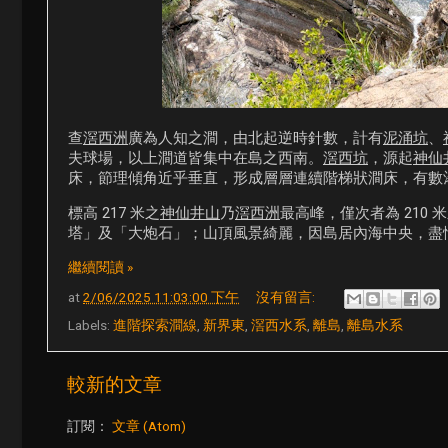
查
滘西洲
廣為人知之澗，由北起逆時針數，計有
泥涌坑
、
夫球場，以上澗道皆集中在島之西南。
滘西坑
，源起
神仙
床，節理傾角近乎垂直，形成層層連續階梯狀澗床，有數瀑，
標高 217 米之
神仙井山
乃
滘西洲
最高峰，僅次者為 210 
塔」及「大炮石」；山頂風景綺麗，因島居內海中央，盡
繼續閱讀 »
at
2/06/2025 11:03:00 下午
沒有留言:
Labels:
進階探索澗線
,
新界東
,
滘西水系
,
離島
,
離島水系
較新的文章
訂閱：
文章 (Atom)