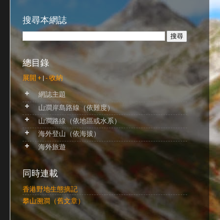
搜尋本網誌
總目錄
展開 +
|
- 收納
網誌主題
山澗岸島路線（依難度）
山澗路線（依地區或水系）
海外登山（依海拔）
海外旅遊
同時連載
香港野地生態摘記
攀山溯澗（舊文章）