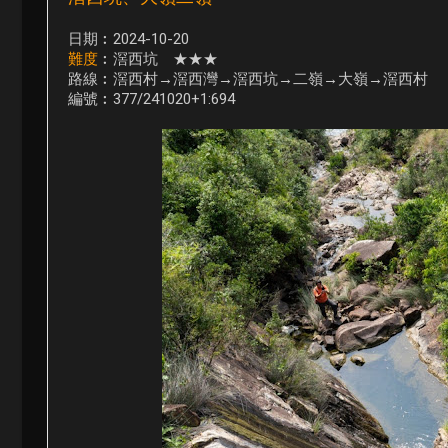
日期︰2024-10-20
難度
︰滘西坑 ★★★
路線︰滘西村→滘西灣→滘西坑→二嶺→大嶺→滘西村
編號︰377/241020+1:694