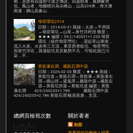
抱，是故有四靈獸守護之傳說。四靈獸者，鳳獅象虎
也。鳳山者，地圖標示為尖峰山，山高339米，倚大澳
南邊；獅山及象山...
坳背環坑2014
日期︰2014-05-31 路線︰火炭→平房區
→坳背環坑→山尾→黃竹洋村徑 難度︰
★★★ 編號︰59.2/140531+1:205 坳背
環坑（或作坳背灣坑），源起草山東南，
流入火炭。火炭有三主流，東至西者蚊坑、坳背灣坑
與黃竹洋坑，路過蚊坑見其氣勢不凡，可惜此源已污
染，不...
黃龍瀑右澗、藏龍石澗中源
日期︰2026-02-03 難度 ︰★★★ 路線︰
黃龍坑道→黃龍石澗→黃龍瀑→黃龍瀑右
澗→橫山徑→盛鬼潭→藏龍中源→藏龍右
源→黃龍坑郊遊→黃龍坑道 編號︰黃龍
瀑右澗 425/260203+1:785 藏龍石澗中源
426/260203+2:786 黃龍石澗 幅員甚廣，支流...
總網頁檢視次數
關於著者
剎那
查看我的完整個人檔案