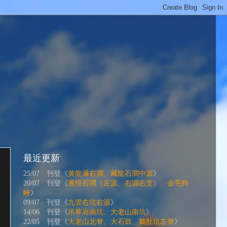
最近更新
25/07 刊登《
黃龍瀑右澗、藏龍石澗中源
》
20/07 刊登《
雁恆石澗（左源、右源右支）、金毛狗
峽
》
09/07 刊登《
九管右坑右源
》
14/06 刊登《
吊草岩南坑、大老山南坑
》
22/05 刊登《
大老山北脊、大石鼓、鵝肚坑左脊
》