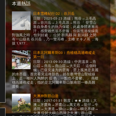
本週熱話
日本雪峰紀行 D2：谷川岳
日期︰2025-03-23 路線︰熊谷→上毛高
原→谷川岳→上毛高原→熊谷 「 登雪山
靠自身產生的熱力保暖，此處身體逐漸出
汗，感覺雖然並不舒服，但當抵達稜線面
對強風之時，恰到好處 」 位於 群馬縣 與 新潟縣 之間
有一山嶽名 谷川岳 ，乃一雙耳峰，主峰 オキノ耳 ，海
拔 1,977...
日本北阿爾卑斯D3︰燕槍穗高連峰縱走
第一日
日期︰2013-09-30 路線︰中房溫泉→燕
山莊→燕岳→燕山莊→大天莊 「 這個時
候，已窺見遠方的雲海，雲上孤洲是美麗
的水墨藍，首次看見這種顏色，就在臺灣雪山聖稜線
上，是一種叫人陶醉的 藍 色，一點也不憂鬱。 」 燕槍
穗高連峰縱走，指的是北阿爾卑斯山脈南部一條高難
度長...
大澳神獸群山遊
日期︰2017-01-31 難度︰★★ 路線︰大
澳→牙鷹角→牙鷹山→萬丈布→龍仔→牛
過田→大澳道→獅山→象山→嶼北界碑→
大澳 位於大嶼山西陲之大澳，群山環