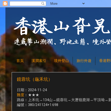
首頁
溪澗索引
境外登山
旅行外遊
香港野
鏡蓉坑（龜禾坑）
日期︰2024-11-24
難度
︰★★★
路線︰上禾坑→134山→鏡蓉坑→大瀝嶺鹿湖→平頂坳→
編號︰380/241124+1:698