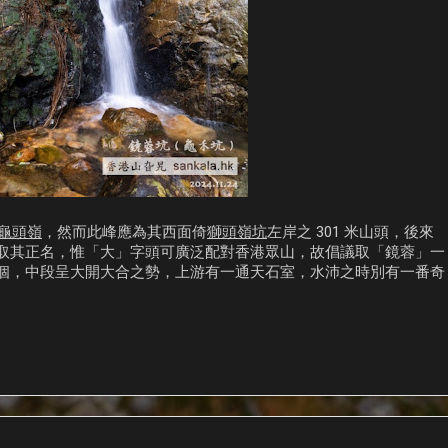
龜頭嶺
，然而此峰應為其西面倚
獅頭嶺坑
左岸之 301 米山頭，後來
取其正名，惟「大」字頭可廣泛配對香港眾山，故倡議取「鏡蓉」一
個，中段呈大開大合之勢，上游有一通天石室，水沛之時別有一番奇