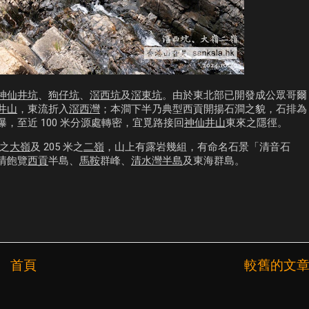
神仙井坑
、
狗仔坑
、
滘西坑
及
滘東坑
。由於東北部已開發成公眾哥爾
井山
，東流折入
滘西灣
；本澗下半乃典型西貢開揚石澗之貌，石排為
至近 100 米分源處轉密，宜覓路接回
神仙井山
東來之隱徑。
米之
大嶺
及 205 米之
二嶺
，山上有露岩幾組，有命名石景「清音石
情飽覽
西貢
半島、
馬鞍
群峰、
清水灣半島
及東海群島。
首頁
較舊的文