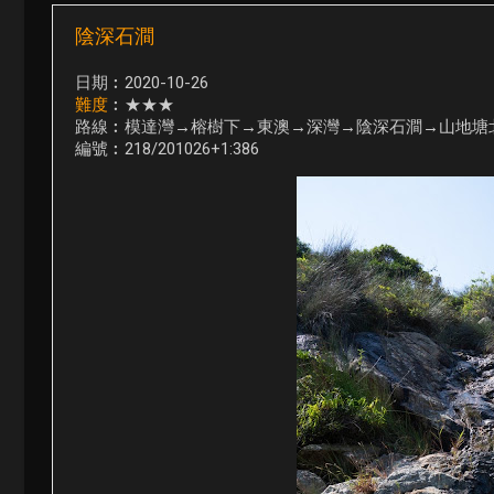
陰深石澗
日期︰2020-10-26
難度
︰★★★
路線︰模達灣→榕樹下→東澳→深灣→陰深石澗→山地塘
編號︰218/201026+1:386