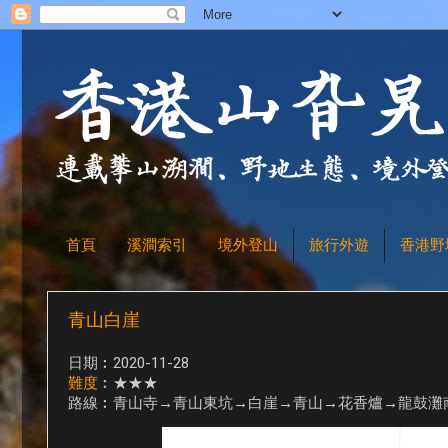
首頁
溪澗索引
境外登山
旅行外遊
香港野
青山白崖
日期︰2020-11-28
難度
︰★★★
路線︰青山寺→青山東坑→白崖→青山→花香爐→龍鼓灘