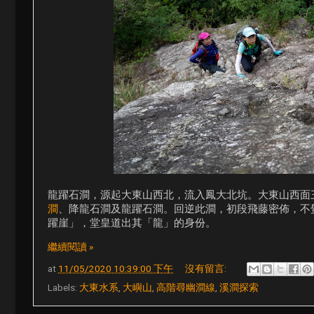
龍躍石澗，源起大東山西北，流入鳳大北坑。大東山西面
澗
、降龍石澗及龍躍石澗。回逆此澗，初段飛藤密佈，不
躍崖」，堂皇道出其「龍」的身份。
繼續閱讀 »
at
11/05/2020 10:39:00 下午
沒有留言:
Labels:
大東水系
,
大嶼山
,
高階尋幽澗線
,
溪澗探索