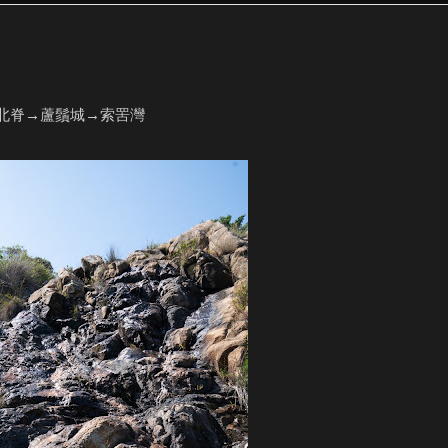
北脊→蘆鬚城→索罟灣