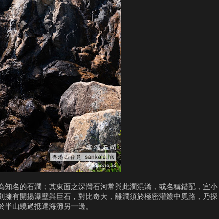
為知名的石澗；其東面之深灣石河常與此澗混淆，或名稱錯配，宜小
則擁有開揚瀑壁與巨石，對比奇大，離澗須於極密灌叢中覓路，乃探
於半山繞過抵達海灘另一邊。