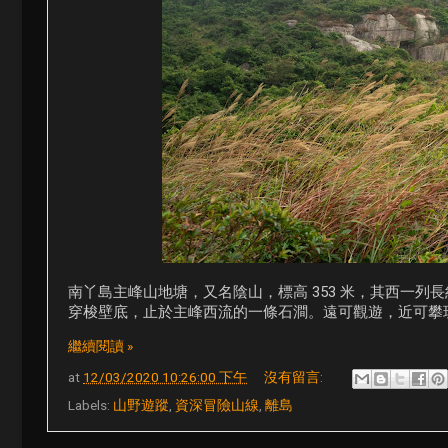
南丫島主峰山地塘，又名陰山，標高 353 米，其西一列長
穿梭壁底，止於主峰西流的一條石澗。遠可觀遊，近可攀
繼續閱讀 »
at
12/03/2020 10:26:00 下午
沒有留言:
Labels:
山野遊蹤
,
資深冒險山線
,
離島