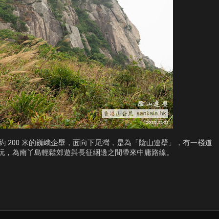
約 200 米的巍峨企壁，面向下尾灣，是為「陰山連壁」，有一棧道
玩，為南丫島輕鬆郊遊與長征綑邊之間帶來中庸路線。