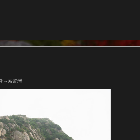
脊→索罟灣