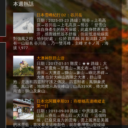
本週熱話
日本雪峰紀行 D2：谷川岳
日期︰2025-03-23 路線︰熊谷→上毛高
原→谷川岳→上毛高原→熊谷 「 登雪山
靠自身產生的熱力保暖，此處身體逐漸出
汗，感覺雖然並不舒服，但當抵達稜線面
對強風之時，恰到好處 」 位於 群馬縣 與 新潟縣 之間
有一山嶽名 谷川岳 ，乃一雙耳峰，主峰 オキノ耳 ，海
拔 1,977...
大澳神獸群山遊
日期︰2017-01-31 難度︰★★ 路線︰大
澳→牙鷹角→牙鷹山→萬丈布→龍仔→牛
過田→大澳道→獅山→象山→嶼北界碑→
大澳 位於大嶼山西陲之大澳，群山環
抱，是故有四靈獸守護之傳說。四靈獸者，鳳獅象虎
也。鳳山者，地圖標示為尖峰山，山高339米，倚大澳
南邊；獅山及象山...
日本北阿爾卑斯D3︰燕槍穗高連峰縱走
第一日
日期︰2013-09-30 路線︰中房溫泉→燕
山莊→燕岳→燕山莊→大天莊 「 這個時
候，已窺見遠方的雲海，雲上孤洲是美麗
的水墨藍，首次看見這種顏色，就在臺灣雪山聖稜線