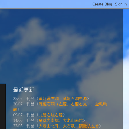
最近更新
25/07 刊登《
黃龍瀑右澗、藏龍石澗中源
》
20/07 刊登《
雁恆石澗（左源、右源右支）、金毛狗
峽
》
09/07 刊登《
九管右坑右源
》
14/06 刊登《
吊草岩南坑、大老山南坑
》
22/05 刊登《
大老山北脊、大石鼓、鵝肚坑左脊
》