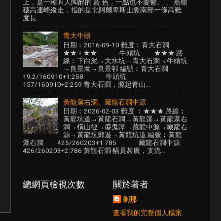
上，是一種叫人陶醉的 藍 色，一點也不憂鬱。 」 燕槍
穗高連峰縱走，指的是北阿爾卑斯山脈南部一條高難
度長...
青大牛頭
日期︰2016-09-10 難度︰青大石澗
★★ + ★★ 牛頭坑 ★★★ 路
線︰下白泥→大水坑→青大石澗→牛頭坑
→良景坳→良景邨 編號︰青大石澗
19.2/160910+1:258 牛頭坑
157/160910+2:259 青大石澗，源起青山...
黃龍瀑右澗、藏龍石澗中源
日期︰2026-02-03 難度 ︰★★★ 路線︰
黃龍坑道→黃龍石澗→黃龍瀑→黃龍瀑右
澗→橫山徑→盛鬼潭→藏龍中源→藏龍右
源→黃龍坑郊遊→黃龍坑道 編號︰黃龍
瀑右澗 425/260203+1:785 藏龍石澗中源
426/260203+2:786 黃龍石澗 幅員甚廣，支流...
總網頁檢視次數
關於著者
剎那
查看我的完整個人檔案