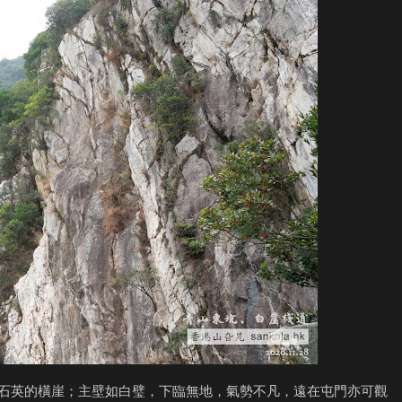
大量石英的橫崖；主壁如白璧，下臨無地，氣勢不凡，遠在屯門亦可觀