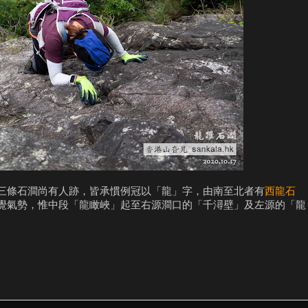
三條石澗尚有人跡，皆承慣例冠以「龍」字，由南至北者有
西龍石
覺氣勢，惟中段「龍瞰峽」起至右源澗口的「千潯壁」及左源的「龍