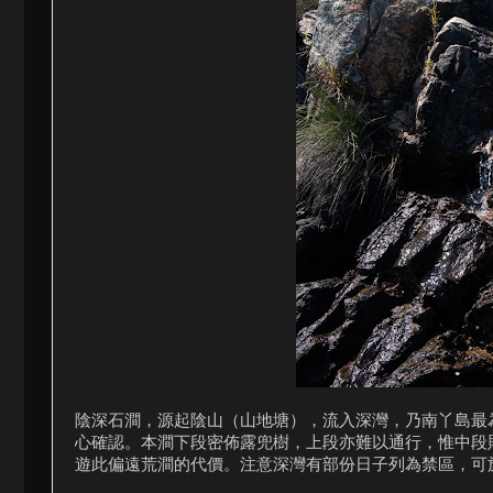
陰深石澗，源起陰山（山地塘），流入深灣，乃南丫島最
心確認。本澗下段密佈露兜樹，上段亦難以通行，惟中段
遊此偏遠荒澗的代價。注意深灣有部份日子列為禁區，可