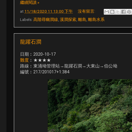
繼續閱讀 »
at
11/18/2020 11:13:00 下午
沒有留言:
Labels:
高階尋幽澗線
,
溪澗探索
,
離島
,
離島水系
龍躍石澗
日期︰2020-10-17
難度
︰★★★★
路線︰東涌坳管理站→龍躍石澗→大東山→伯公坳
編號︰217/201017+1:384