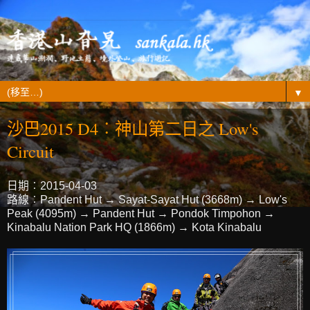
▼
沙巴2015 D4︰神山第二日之 Low's
Circuit
日期︰2015-04-03
路線︰Pandent Hut → Sayat-Sayat Hut (3668m) → Low's
Peak (4095m) → Pandent Hut → Pondok Timpohon →
Kinabalu Nation Park HQ (1866m) → Kota Kinabalu