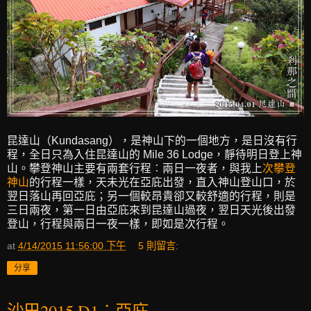
昆達山（Kundasang），是神山下的一個地方，是日沒有行
程，全日只為入住昆達山的 Mile 36 Lodge，靜待明日登上神
山。攀登神山主要有兩套行程︰兩日一夜者，與我上
次攀登
神山
的行程一樣，天未光在亞庇出發，直入神山登山口，於
翌日落山再回亞庇；另一個較昂貴卻又較舒適的行程，則是
三日兩夜，第一日由亞庇來到昆達山過夜，翌日天光後出發
登山，行程與兩日一夜一樣，即如是次行程。
at
4/14/2015 11:56:00 下午
5 則留言:
分享
沙巴2015 D1︰亞庇