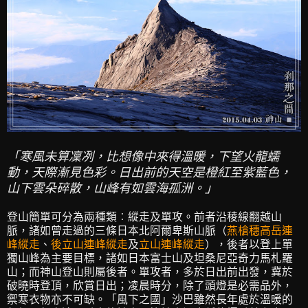
「寒風未算凜冽，比想像中來得溫暖，下望火龍蠕
動，天際漸見色彩。日出前的天空是橙紅至紫藍色，
山下雲朵碎散，山峰有如雲海孤洲。」
登山簡單可分為兩種類︰縱走及單攻。前者沿稜線翻越山
脈，諸如曾走過的三條日本北阿爾卑斯山脈（
燕槍穗高岳連
峰縱走
、
後立山連峰縱走
及
立山連峰縱走
），後者以登上單
獨山峰為主要目標，諸如日本富士山及坦桑尼亞奇力馬札羅
山；而神山登山則屬後者。單攻者，多於日出前出發，冀於
破曉時登頂，欣賞日出；凌晨時分，除了頭燈是必需品外，
禦寒衣物亦不可缺。「風下之國」沙巴雖然長年處於溫暖的