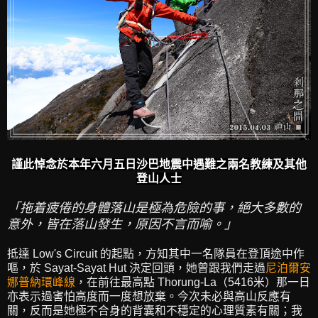
謹此悼念於本年六月五日沙巴地震中遇難之兩名教練及其他
登山人士
「拖着疲倦的身體落山是極為危險的事，絕大多數的
意外，皆在落山發生，原因不言而喻。」
抵達 Low's Circuit 的起點，方知其中一名隊員在登頂途中作
嘔，於 Sayat-Sayat Hut 決定回頭，她曾跟我們走過
尼泊爾安
娜普納環峰線
，在前往最高點 Thorung-La（5416米）那一日
亦表示過害怕高度而一度想放棄。今次未必與高山反應有
關，反而是她極不合身的背囊和不穩定的心理質素有關；我