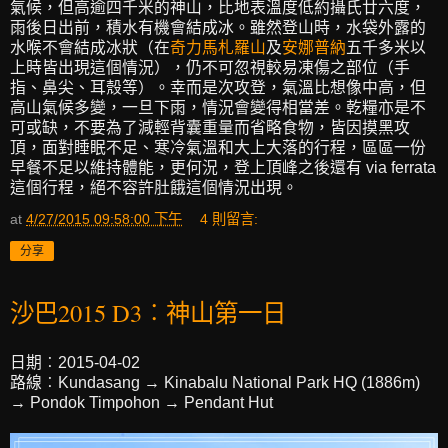
氣候，但高逾四千米的神山，比地表溫度低約攝氏廿六度，
雨後日出前，積水有機會結成冰。雖然登山時，水袋外露的
水喉不會結成冰狀（在
奇力馬札羅山
及
安娜普納
五千多米以
上時皆出現這個情況），仍不可忽視較易凍傷之部位（手
指、鼻尖、耳殼等）。幸而是次攻登，氣溫比想像中高，但
高山氣候多變，一旦下雨，情況會變得相當差。乾糧亦是不
可或缺，不要為了減輕背囊重量而省略食物，皆因摸黑攻
頂，面對睡眠不足、寒冷氣溫和大上大落的行程，區區一份
早餐不足以維持體能，更何況，登上頂峰之後還有 via ferrata
這個行程，絕不容許肚餓這個情況出現。
at
4/27/2015 09:58:00 下午
4 則留言:
分享
沙巴2015 D3︰神山第一日
日期︰2015-04-02
路線︰Kundasang → Kinabalu National Park HQ (1886m)
→ Pondok Timpohon → Pendant Hut