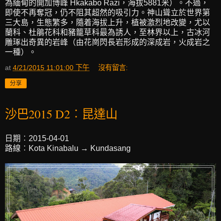
為緬甸的開加博峰 Hkakabo Razi，海拔5881米）。不過，
即使不再奪冠，仍不阻其超然的吸引力。神山聳立於世界第
三大島，生態繁多，隨着海拔上升，植被激烈地改變，尤以
蘭科、杜鵑花科和豬籠草科最為誘人，至林界以上，古冰河
雕琢出奇異的岩峰（由花崗閃長岩形成的深成岩，火成岩之
一種）。
at
4/21/2015 11:01:00 下午
沒有留言:
分享
沙巴2015 D2︰昆達山
日期︰2015-04-01
路線︰Kota Kinabalu → Kundasang