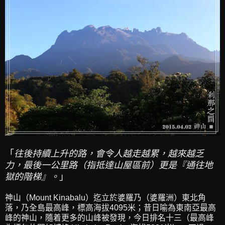
「
往後持續上升的路，會令人越走越累，越來越乏
力，最後一公里路（指抵達山屋區前）更是『通往地
獄的階梯』。
」
神山（Mount Kinabalu）迄立於婆羅乃（婆羅洲）東北角
落，乃全島最高峰，標高海拔4095米；昔日喻為東南亞最高
峰的神山，隨着更多的山峰被發現，今日排名十三（最高峰