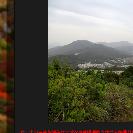
注︰半山洲蓬萊閬苑往大埔滘自然護理區之路並不暢通且