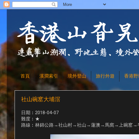
首頁
溪澗索引
境外登山
旅行外遊
香港野
社山碗窰大埔滘
日期︰2018-04-07
難度︰★
路線︰林錦公路→社山村→社山→蓮澳→馬窩→上碗窰→