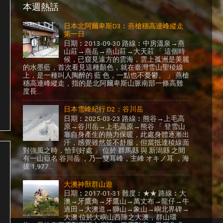
本週熱話
日本北阿爾卑斯D3︰燕槍穗高連峰縱走
第一日
日期︰2013-09-30 路線︰中房溫泉→燕
山莊→燕岳→燕山莊→大天莊 「 這個時
候，已窺見遠方的雲海，雲上孤洲是美麗
的水墨藍，首次看見這種顏色，就在臺灣雪山聖稜線
上，是一種叫人陶醉的 藍 色，一點也不憂鬱。 」 燕槍
穗高連峰縱走，指的是北阿爾卑斯山脈南部一條高難
度長...
日本雪峰紀行 D2：谷川岳
日期︰2025-03-23 路線︰熊谷→上毛高
原→谷川岳→上毛高原→熊谷 「 登雪山
靠自身產生的熱力保暖，此處身體逐漸出
汗，感覺雖然並不舒服，但當抵達稜線面
對強風之時，恰到好處 」 位於 群馬縣 與 新潟縣 之間
有一山嶽名 谷川岳 ，乃一雙耳峰，主峰 オキノ耳 ，海
拔 1,977...
大澳神獸群山遊
日期︰2017-01-31 難度︰★★ 路線︰大
澳→牙鷹角→牙鷹山→萬丈布→龍仔→牛
過田→大澳道→獅山→象山→嶼北界碑→
大澳 位於大嶼山西陲之大澳，群山環