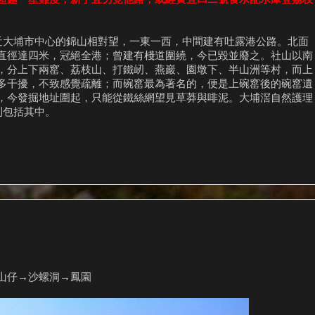
鄰近大埔市中心的錦山相對望，一東一西，中間建有吐露港公路。北面
直徑達四米，冠絕全港；曾建有棧道圍繞，今已毀並廢之。社山以南
，分上下兩窰、荔枝山、打鐵屻、燕巖、園墩下、半山洲等村，而上
多干擾，不致感覺疏離；而碗窰最為著名的，便是上碗窰後的碗窰遺
，今發掘地址圍起，只能從鐵絲網望見草莽與啡泥。大埔滘自然護理
則包括其中。
山仔→沙螺洞→鳳園