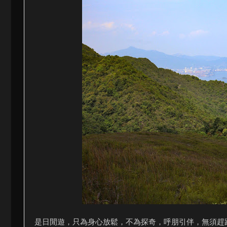
是日閒遊，只為身心放鬆，不為探奇，呼朋引伴，無須趕