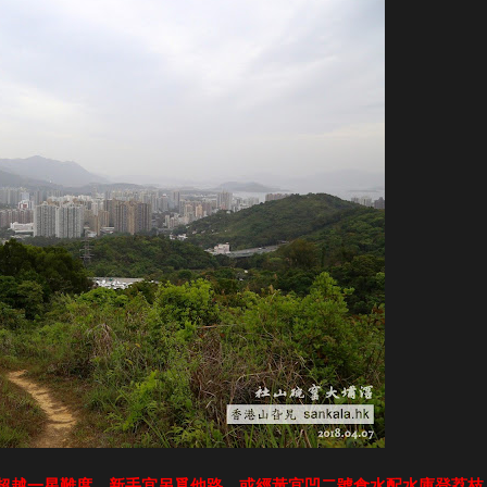
超越一星難度，新手宜另覓他路，或經黃宜凹二號食水配水庫登荔枝