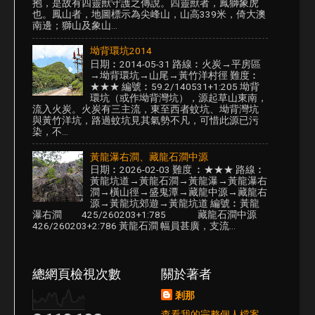
抱，是故有四靈獸守護之傳說。四靈獸者，鳳獅象虎
也。鳳山者，地圖標示為尖峰山，山高339米，倚大澳
南邊；獅山及象山...
坳背環坑2014
日期︰2014-05-31 路線︰火炭→平房區
→坳背環坑→山尾→黃竹洋村徑 難度︰
★★★ 編號︰59.2/140531+1:205 坳背
環坑（或作坳背灣坑），源起草山東南，
流入火炭。火炭有三主流，東至西者蚊坑、坳背灣坑
與黃竹洋坑，路過蚊坑見其氣勢不凡，可惜此源已污
染，不...
黃龍瀑右澗、藏龍石澗中源
日期︰2026-02-03 難度 ︰★★★ 路線︰
黃龍坑道→黃龍石澗→黃龍瀑→黃龍瀑右
澗→橫山徑→盛鬼潭→藏龍中源→藏龍右
源→黃龍坑郊遊→黃龍坑道 編號︰黃龍
瀑右澗 425/260203+1:785 藏龍石澗中源
426/260203+2:786 黃龍石澗 幅員甚廣，支流...
總網頁檢視次數
關於著者
剎那
查看我的完整個人檔案