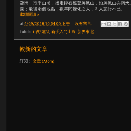
龍田，抵平山坳，接走碎石徑登屏風山，沿屏風山與南天
園；最後兩個地點，數年間變化之大，叫人驚訝不已。
繼續閱讀 »
at
4/09/2018 10:54:00 下午
沒有留言:
Labels:
山野遊蹤
,
新手入門山線
,
新界東北
較新的文章
訂閱：
文章 (Atom)