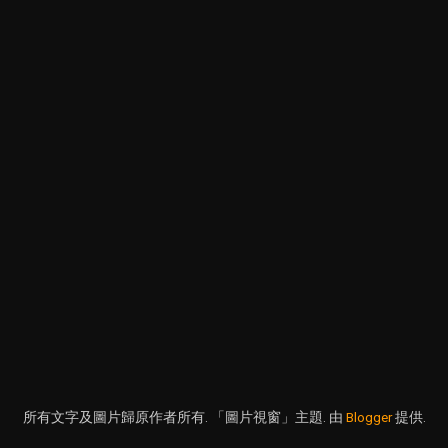
所有文字及圖片歸原作者所有. 「圖片視窗」主題. 由
Blogger
提供.