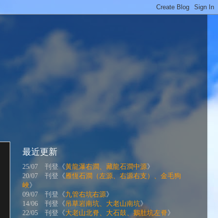
最近更新
25/07 刊登《
黃龍瀑右澗、藏龍石澗中源
》
20/07 刊登《
雁恆石澗（左源、右源右支）、金毛狗
峽
》
09/07 刊登《
九管右坑右源
》
14/06 刊登《
吊草岩南坑、大老山南坑
》
22/05 刊登《
大老山北脊、大石鼓、鵝肚坑左脊
》