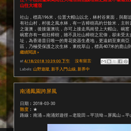
山往大埔滘
社山，標高196米，位置大帽山以北，林村谷東面，與
有社山村，村後之風水林，有一古樟樹高約廿餘米，主幹
之蓮澳，後接蓮澳坑，亦可上接走馬崗登上大帽山。碗窰
碗窰亦有一粗壯樟樹，雖不及社山樟樹之宏偉，卻未受太
址，為香港昔日唯一的青花瓷器生產地，更遠銷至東南亞
區，乃極受保護之次生林，東枕草山，標高407米的鹿山
繼續閱讀 »
at
4/18/2018 10:39:00 下午
沒有留言:
Labels:
山野遊蹤
,
新手入門山線
,
新界中
南涌鳳園跨屏風
日期︰2018-03-30
難度
︰★
路線︰南涌→南涌郊遊徑→老龍田→平頂坳→屏風山→平