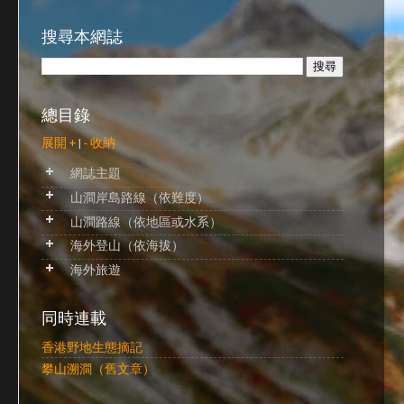
搜尋本網誌
總目錄
展開 +
|
- 收納
網誌主題
山澗岸島路線（依難度）
山澗路線（依地區或水系）
海外登山（依海拔）
海外旅遊
同時連載
香港野地生態摘記
攀山溯澗（舊文章）