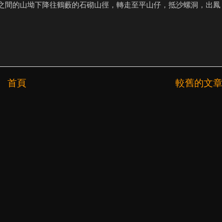
之間的山坳下降往鶴藪的石砌山徑，轉走至平山仔，抵沙螺洞，出鳳
首頁
較舊的文