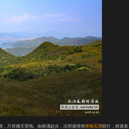
路，只管擔天望地。由南涌起步，沿郊遊徑倚
屏南石澗
前行，經過老