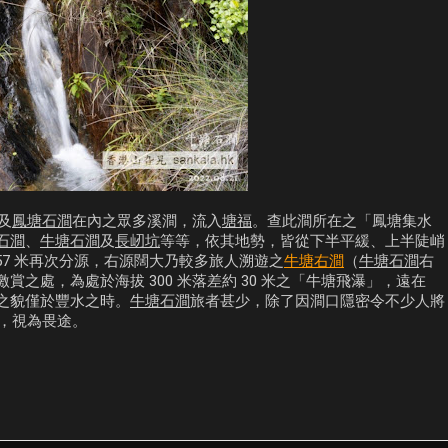
及
鳳塘石澗
在內之眾多溪澗，流入
塘福
。查此澗所在之「鳳塘集水
石澗
、
牛塘石澗
及
長屻坑
等等，依其地勢，皆從下半平緩、上半陡峭
157 米再次分源，右源闊大乃較多旅人溯遊之
牛塘右澗
（
牛塘石澗
右
賞之處，為處於海拔 300 米落差約 30 米之「牛塘飛瀑」，遠在
之貌僅於豐水之時。
牛塘石澗
旅者甚少，除了因澗口隱密令不少人將
出，視為畏途。