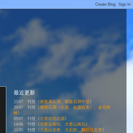
最近更新
25/07 刊登《
黃龍瀑右澗、藏龍石澗中源
》
20/07 刊登《
雁恆石澗（左源、右源右支）、金毛狗
峽
》
09/07 刊登《
九管右坑右源
》
14/06 刊登《
吊草岩南坑、大老山南坑
》
22/05 刊登《
大老山北脊、大石鼓、鵝肚坑左脊
》