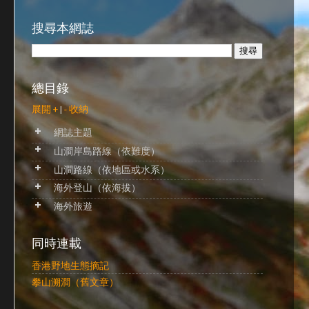
搜尋本網誌
總目錄
展開 +
|
- 收納
網誌主題
山澗岸島路線（依難度）
山澗路線（依地區或水系）
海外登山（依海拔）
海外旅遊
同時連載
香港野地生態摘記
攀山溯澗（舊文章）