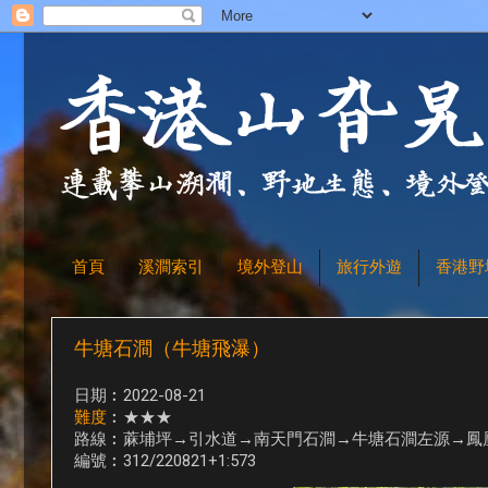
首頁
溪澗索引
境外登山
旅行外遊
香港野
牛塘石澗（牛塘飛瀑）
日期︰2022-08-21
難度
︰★★★
路線︰蔴埔坪→引水道→南天門石澗→牛塘石澗左源→鳳
編號︰312/220821+1:573