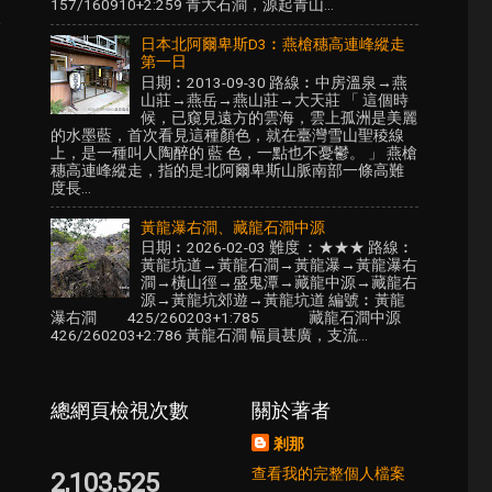
157/160910+2:259 青大石澗，源起青山...
章
日本北阿爾卑斯D3︰燕槍穗高連峰縱走
第一日
日期︰2013-09-30 路線︰中房溫泉→燕
山莊→燕岳→燕山莊→大天莊 「 這個時
候，已窺見遠方的雲海，雲上孤洲是美麗
的水墨藍，首次看見這種顏色，就在臺灣雪山聖稜線
上，是一種叫人陶醉的 藍 色，一點也不憂鬱。 」 燕槍
穗高連峰縱走，指的是北阿爾卑斯山脈南部一條高難
度長...
黃龍瀑右澗、藏龍石澗中源
日期︰2026-02-03 難度 ︰★★★ 路線︰
黃龍坑道→黃龍石澗→黃龍瀑→黃龍瀑右
澗→橫山徑→盛鬼潭→藏龍中源→藏龍右
源→黃龍坑郊遊→黃龍坑道 編號︰黃龍
瀑右澗 425/260203+1:785 藏龍石澗中源
426/260203+2:786 黃龍石澗 幅員甚廣，支流...
總網頁檢視次數
關於著者
剎那
查看我的完整個人檔案
2,103,525