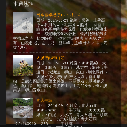
本週熱話
日本雪峰紀行 D2：谷川岳
日期︰2025-03-23 路線︰熊谷→上毛高
原→谷川岳→上毛高原→熊谷 「 登雪山
靠自身產生的熱力保暖，此處身體逐漸出
汗，感覺雖然並不舒服，但當抵達稜線面
對強風之時，恰到好處 」 位於 群馬縣 與 新潟縣 之間
有一山嶽名 谷川岳 ，乃一雙耳峰，主峰 オキノ耳 ，海
拔 1,977...
大澳神獸群山遊
日期︰2017-01-31 難度︰★★ 路線︰大
澳→牙鷹角→牙鷹山→萬丈布→龍仔→牛
過田→大澳道→獅山→象山→嶼北界碑→
大澳 位於大嶼山西陲之大澳，群山環
抱，是故有四靈獸守護之傳說。四靈獸者，鳳獅象虎
也。鳳山者，地圖標示為尖峰山，山高339米，倚大澳
南邊；獅山及象山...
青大牛頭
日期︰2016-09-10 難度︰青大石澗
★★ + ★★ 牛頭坑 ★★★ 路
線︰下白泥→大水坑→青大石澗→牛頭坑
→良景坳→良景邨 編號︰青大石澗
19.2/160910+1:258 牛頭坑