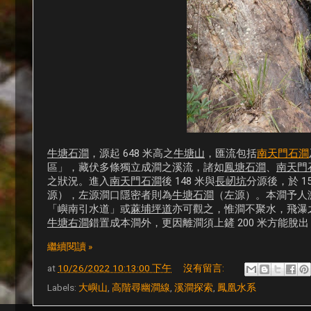
牛塘石澗
，源起 648 米高之
牛塘山
，匯流包括
南天門石澗
區」，藏伏多條獨立成澗之溪流，諸如
鳳塘石澗
、
南天門
之狀況。進入
南天門石澗
後 148 米與
長屻坑
分源後，於 
源），左源澗口隱密者則為
牛塘石澗
（左源）。本澗予人激
「嶼南引水道」或
蔴埔坪道
亦可觀之，惟澗不聚水，飛瀑
牛塘右澗
錯置成本澗外，更因離澗須上鏟 200 米方能脫
繼續閱讀 »
at
10/26/2022 10:13:00 下午
沒有留言:
Labels:
大嶼山
,
高階尋幽澗線
,
溪澗探索
,
鳳凰水系