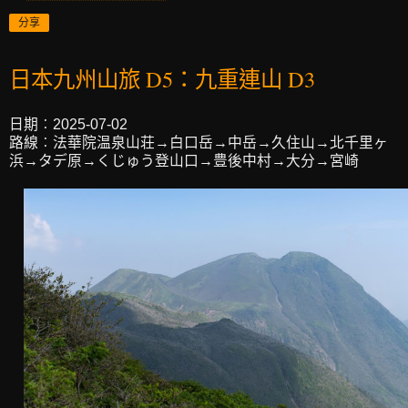
分享
日本九州山旅 D5：九重連山 D3
日期︰2025-07-02
路線︰法華院温泉山荘→白口岳→中岳→久住山→北千里ヶ
浜→タデ原→くじゅう登山口→豊後中村→大分→宮崎