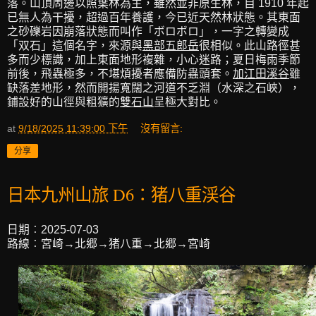
落。山頂周邊以照葉林為主，雖然並非原生林，自 1910 年起
已無人為干擾，超過百年養護，今已近天然林狀態。其東面
之砂礫岩因崩落狀態而叫作「ボロボロ」，一字之轉變成
「双石」這個名字，來源與
黑部五郎岳
很相似。此山路徑甚
多而少標識，加上東面地形複雜，小心迷路；夏日梅雨季節
前後，飛蟲極多，不堪煩擾者應備防蟲頭套。
加江田溪谷
雖
缺落差地形，然而開揚寬闊之河道不乏淵（水深之石峽），
鋪設好的山徑與粗獷的
雙石山
呈極大對比。
at
9/18/2025 11:39:00 下午
沒有留言:
分享
日本九州山旅 D6：猪八重渓谷
日期︰2025-07-03
路線︰宮崎→北郷→猪八重→北郷→宮崎