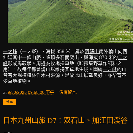
一之峰
（一ノ峯），海拔 858 米，屬於
阿蘇山
南外輪山向西
伸延其中一條山脈，峰頂多石而突出，與海拔 870 米的
二之
峰
形成馬鞍狀。周邊為牧場採草地（即採集野草作飼料之
用），故每年都會燒山以維持其草地生境。圍繞
一之峰
的山
皆有大規模植林作木材來源，是故此山展望良好，亦孕育不
少草地植物。
at
9/30/2025 09:58:00 下午
沒有留言:
分享
日本九州山旅 D7：双石山、加江田渓谷