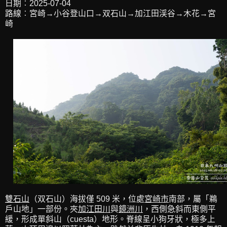
日期︰2025-07-04
路線︰宮崎→小谷登山口→双石山→加江田渓谷→木花→宮
崎
雙石山
（双石山）海拔僅 509 米，位處
宮崎市
南部，屬「鵜
戶山地」一部份。夾
加江田川
與
鏡洲川
，西側急斜而東側平
緩，形成單斜山（cuesta）地形。脊線呈小狗牙狀，極多上