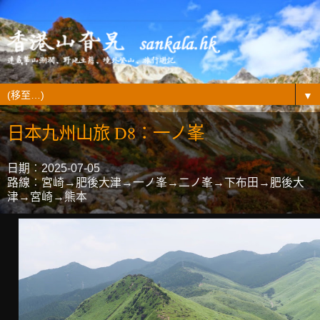
▼
日本九州山旅 D8：一ノ峯
日期︰2025-07-05
路線︰宮崎→肥後大津→一ノ峯→二ノ峯→下布田→肥後大
津→宮崎→熊本