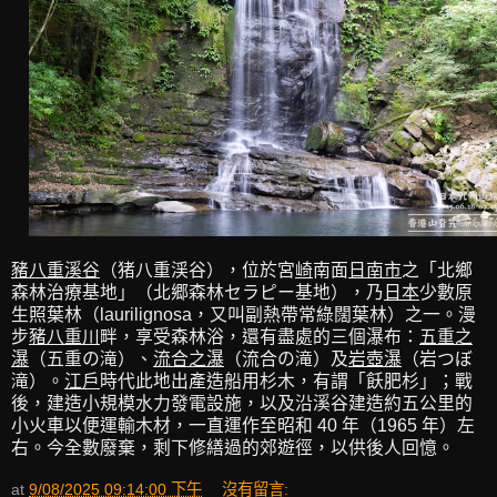
豬八重溪谷
（猪八重渓谷），位於宮
崎
南面
日南市
之「北鄉
森林治療基地」（北郷森林セラピー基地），乃
日本
少數原
生照葉林（laurilignosa，又叫副熱帶常綠闊葉林）之一。漫
步
豬八重川
畔，享受森林浴，還有盡處的三個瀑布：
五重之
瀑
（五重の滝）、
流合之瀑
（流合の滝）及
岩壺瀑
（岩つぼ
滝）。
江戶
時代此地出產造船用杉木，有謂「飫肥杉」；戰
後，建造小規模水力發電設施，以及沿溪谷建造約五公里的
小火車以便運輸木材，一直運作至昭和 40 年（1965 年）左
右。今全數廢棄，剩下修繕過的郊遊徑，以供後人回憶。
at
9/08/2025 09:14:00 下午
沒有留言: