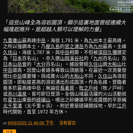
「
這些山峰全為溶岩圓頂，顯示這裏地面曾經連續大
幅隆起推升，是超越人類可以理解的力量
」
九重連山
最高峰
中岳
，海拔 1,791 米，為
九州
本土最高峰，
之所以強調本土，乃
屋久島
的
宮之浦岳
方為
九州
最高。主峰
久住山
，海拔 1,787 米，與
中岳
相鄰，不但被
深田久彌
選定
為「
日本
百名山」，亦入選
山與溪谷社
的「
九州
百名山」及
日本山岳會
的「
大分
百名山」。據說曾經
久住山
跟
大船山
比
中岳
還高，因登山者過多導致山頂崩落，在最近一次測量發
現比
中岳
還要矮。與成層火山的
大船山
不同，
久住山
為溶岩
圓頂，即粘度甚高的溶岩湧出形成圓頂。作為名峰，登臨者
竟多於最高峰中岳；無論從
長者原
、
牧之戶峠
（牧ノ戸峠）
或
赤川溫泉
，皆可即日登頂。全個山域最活躍的火山活動就
在
星生山
東面的
硫磺山
，噴出之砂礫填平形成廣闊的平原稱
北千里濱
（北千里ヶ浜），附近曾是硫磺開採地，早於
江戶
時代開始，直至 1972 年方休。
at
9/03/2025 11:46:00 下午
沒有留言:
分享