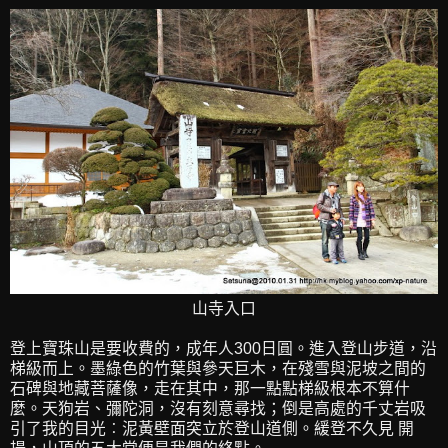
山寺入口
登上寶珠山是要收費的，成年人300日圓。進入登山步道，沿
梯級而上。墨綠色的竹葉與參天巨木，在殘雪與泥坡之間的
石碑與地藏菩薩像，走在其中，那一點點梯級根本不算什
麼。天狗岩、彌陀洞，沒有刻意尋找；倒是高處的千丈岩吸
引了我的目光︰泥黃壁面突立於登山道側。緩登不久見 開