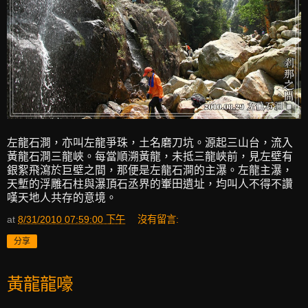
左龍石澗，亦叫左龍爭珠，土名磨刀坑。源起三山台，流入
黃龍石澗三龍峽。每當順溯黃龍，未抵三龍峽前，見左壁有
銀絮飛瀉於巨壁之間，那便是左龍石澗的主瀑。左龍主瀑，
天塹的浮雕石柱與瀑頂石丞界的輋田遺址，均叫人不得不讚
嘆天地人共存的意境。
at
8/31/2010 07:59:00 下午
沒有留言:
分享
黃龍龍嚎