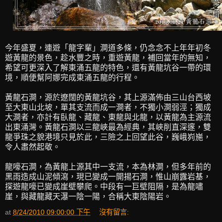
今年盛夏，連遊「龍字輩」澗道多條，仍念念不上年年初冬
遊黃龍的景色，趁水豐之時，重遊黃龍，補回當年的無知，
希望可更深入了解東涌五龍的特色，還有黃龍坑谷一帶的環
境，順便幫阿娜完成東涌五龍的行程。
黃龍石澗，源於遼闊的黃龍坑谷，其上源滿佈由三山台西坡
至大東山北坡，單其支流而成一澗者，不獨小澗弱涇；獨成
大澗者，亦計有臥龍、藏龍、東龍與北龍，以黃龍為主源流
出東涌灣。黃龍石澗以三龍峽最為經典，其峽削直深邃，雙
龍爭珠之貌港境只見於此，三險之上回望此谷，巍峨峛崺，
令人肅然起敬。
龍嚎石澗，為黃龍上源其中一支流，本為林澗，但多年前的
黑雨造成山泥傾瀉，現已變成一開揚石澗，惟山崩露岩基，
探遊龍嚎已變成崖壁攀爬。中段有一巨壁阻隔，是為龍嘯
崖，與藏龍藏天瀑一陰一陽，合稱大東陰陽岩。
at
8/24/2010 09:00:00 下午
沒有留言: