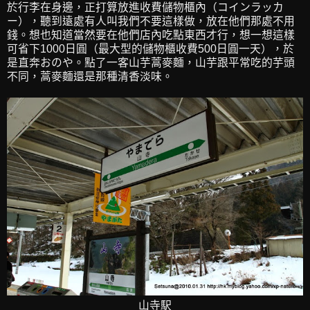
於行李在身邊，正打算放進收費儲物櫃內（コインラッカ
ー），聽到遠處有人叫我們不要這樣做，放在他們那處不用
錢。想也知道當然要在他們店內吃點東西才行，想一想這樣
可省下1000日圓（最大型的儲物櫃收費500日圓一天），於
是直奔おのや。點了一客山芋蒿麥麵，山芋跟平常吃的芋頭
不同，蒿麥麵還是那種清香淡味。
山寺駅