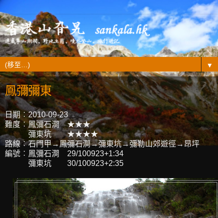
▼
鳳彌彌東
日期︰2010-09-23
難度︰鳳彌石澗 ★★★
彌東坑 ★★★★
路線︰石門甲→鳳彌石澗→彌東坑→彌勒山郊遊徑→昂坪
編號︰鳳彌石澗 29/100923+1:34
彌東坑 30/100923+2:35