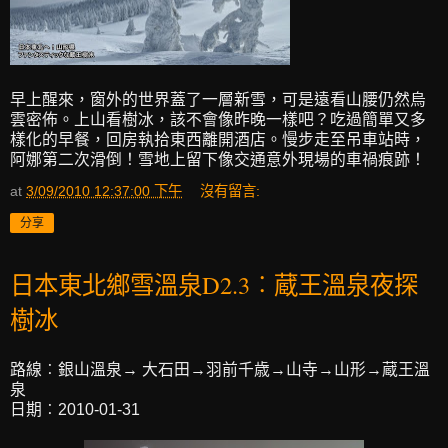
早上醒來，窗外的世界蓋了一層新雪，可是遠看山腰仍然烏
雲密佈。上山看樹冰，該不會像昨晚一樣吧？吃過簡單又多
樣化的早餐，回房執拾東西離開酒店。慢步走至吊車站時，
阿娜第二次滑倒！雪地上留下像交通意外現場的車禍痕跡！
at
3/09/2010 12:37:00 下午
沒有留言:
分享
日本東北鄉雪溫泉D2.3︰蔵王溫泉夜探
樹冰
路線︰銀山溫泉→ 大石田→羽前千歳→山寺→山形→蔵王溫
泉
日期︰2010-01-31