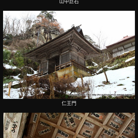
山中巨石
仁王門