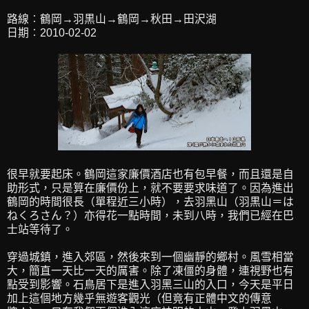
路線︰鶴岡→羽黒山→鶴岡→秋田→田沢湖
日期︰2010-02-02
很早就要起床。鶴岡這家廉價酒店也有包早餐，而且還是自
助形式，只是算在廉價份上，就不要要求味道了。因為進出
鶴岡的時間很長（單程近三小時），去羽黑山（羽黒山＝は
ねくろさん？）亦得花一點時間，未到八時，我們已經在巴
士站等待了。
穿過城鎮，進入郊區，然後來到一個幽靜的鄉村。風雪相當
大，簡直一天比一天的厲害。除了凍僵的身體，連視野也有
點受到影響。石鳥居下是進入羽黑三山的入口，今天是平日
加上這個地方幾乎無遊客觀光（但竟有正體中文的傳意