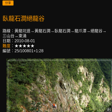
分享
臥龍石澗絕龍谷
路線︰黃龍坑道→黃龍石澗→臥龍石澗→龍爪潭→絕龍谷→
三山台→東涌
日期︰2010-08-01
難度
︰★★★★★
編號︰25/100801+1:28