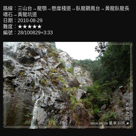
路線︰三山台→龍顎→懸崖棧道→臥龍觀鳳台→黃龍臥龍長
嘯石→黃龍坑道
日期︰2010-08-29
難度︰★★★★★
編號︰28/100829+3:33