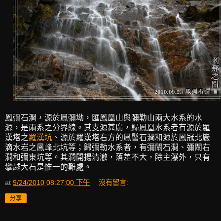
鳳彌石澗，源於鳳彌坳，匯鳳凰山與彌勒山兩大水系的水
源，是兩系之分界線。其支源甚廣，歸鳳凰水系者有源於羅
漢塔之
羅漢坑
、源於羅漢塔右方的鳳髻石澗和源於鳳冠北巖
滴水岩之鳳峰北坑等；歸彌勒水系者，有彌閘石澗、彌閘右
澗和彌東坑等。其澗開揚清澈，落差不大，除主瀑外，只有
攀越大石是惟一的難處。
at
9/24/2010 08:27:00 下午
沒有留言:
分享