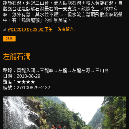
龍顎石澗，源起三山台，流入臥龍石澗再轉入黃龍石澗，自
觀鳳台起是臥龍石澗最右的一支支流。龍隙之上，峽中有
峽，瀑外有瀑，其水並不豐沛，但水流自瀑頂飛散崖峽谿壑
中，有「鶴飄龍顎」的仙景美喻。
at
9/01/2010 09:29:00 下午
沒有留言:
分享
左龍石澗
路線︰黃龍入澗→三龍峽→左龍→左龍左源→三山台
日期︰2010-08-29
難度︰★★★★
編號︰27/100829+2:32