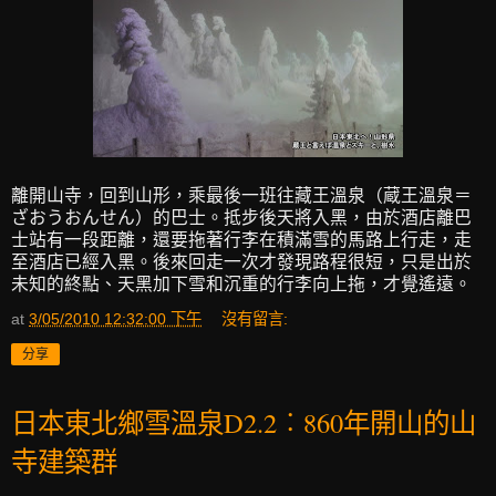
離開山寺，回到山形，乘最後一班往藏王溫泉（蔵王溫泉＝
ざおうおんせん）的巴士。抵步後天將入黑，由於酒店離巴
士站有一段距離，還要拖著行李在積滿雪的馬路上行走，走
至酒店已經入黑。後來回走一次才發現路程很短，只是出於
未知的終點、天黑加下雪和沉重的行李向上拖，才覺遙遠。
at
3/05/2010 12:32:00 下午
沒有留言:
分享
日本東北鄉雪溫泉D2.2︰860年開山的山
寺建築群