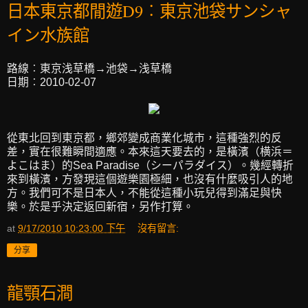
日本東京都閒遊D9︰東京池袋サンシャ
イン水族館
路線︰東京浅草橋→池袋→浅草橋
日期︰2010-02-07
從東北回到東京都，鄉郊變成商業化城市，這種強烈的反
差，實在很難瞬間適應。本來這天要去的，是橫濱（横浜＝
よこはま）的Sea Paradise（シーパラダイス）。幾經轉折
來到橫濱，方發現這個遊樂園極細，也沒有什麼吸引人的地
方。我們可不是日本人，不能從這種小玩兒得到滿足與快
樂。於是乎決定返回新宿，另作打算。
at
9/17/2010 10:23:00 下午
沒有留言:
分享
龍顎石澗