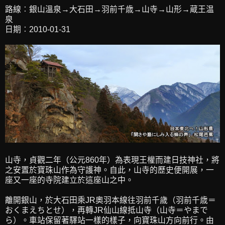
路線︰銀山溫泉→大石田→羽前千歳→山寺→山形→蔵王温
泉
日期︰2010-01-31
山寺，貞觀二年（公元860年）為表現王權而建日技神社，將
之安置於寶珠山作為守護神。自此，山寺的歷史便開展，一
座又一座的寺院建立於這座山之中。
離開銀山，於大石田乘JR奧羽本線往羽前千歲（羽前千歳＝
おくまえちとせ），再轉JR仙山線抵山寺（山寺＝やまで
ら）。車站保留著驛站一樣的樣子，向寶珠山方向前行。由