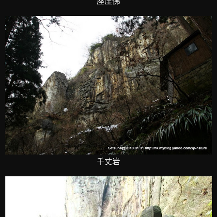
座崖佛
千丈岩