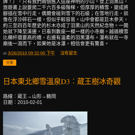
牌！），只有我們兩個進入這座神明的小山。登上羽黑山，
旅遊書上說要爬二千六百多級階梯，但厚厚的積雪，變成將
腳插在雪中行走，偶爾會碰到雪下的石級；在雪地行走，就
像在浮沙碎石一樣，但似乎較容易。山中會都是巨木參天，
約三至四百年歷史的杉木亦成了羽黑山的天然紀念物。一開
始就下降至溪邊，已看到數座一模一樣的小寺廟。越過積雪
比欄杆還要高的橋，右邊有溫柔的羽黑瀑布。瀑布就在一寺
廟後一瀉而下，如果她是冰瀑，相信會更有驚喜。
at
3/26/2010 09:32:00 下午
沒有留言:
分享
日本東北鄉雪溫泉D3︰蔵王樹冰奇觀
路線︰蔵王→山形→鶴岡
日期︰2010-02-01