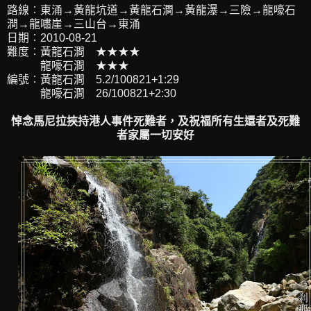
路線︰東涌→黃龍坑道→黃龍石澗→黃龍瀑→三險→龍嚎石
澗→龍嘯崖→三山台→東涌
日期︰2010-08-21
難度︰黃龍石澗 ★★★★
龍嚎石澗 ★★★
編號︰黃龍石澗 5.2/100821+1:29
龍嚎石澗 26/100821+2:30
悼念馬尼拉挾持港人事件死難者，及祝福所有生還者及死難
者家屬一切安好