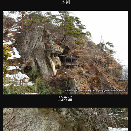
木刻
胎內堂