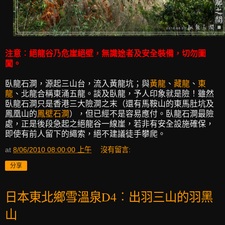
注意︰絕龍谷乃危崖絕壁，無識途者及安全裝備，切勿圖
闖。
臥龍石澗，源起三山台，流入黃龍坑；與
黃龍
、
藏龍
、
東
龍
、北龍合稱東涌五龍。談及臥龍，予人印象就是險！雖然
臥龍石澗只是香港三大險澗之末（還有馬鞍山的東馬肚坑及
鳳凰山的
鳳壁石澗
），但已經不是容易應付。臥龍石澗最險
處，正是後段急起之絕龍谷一線崖，若非有安全設施確保，
即使有前人留下的繩索，絕不建議徒手攀爬。
at
8/06/2010 08:00:00 上午
沒有留言:
分享
日本東北鄉雪溫泉D4︰出羽三山的羽黑
山