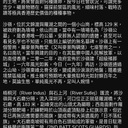
的土地，將來會面對何種運命，按今日社會狀況，可謂兇多
吉少。襯景物猶在，窺探前禁區的風光，細味村落、戰時古
蹟等極具香港歷史價值的種種事物。
沙嶺，位於文錦渡與羅湖之間的一個小山崗，標高 129 米，
被政府劃為墳場，依山而建，當中有一墳場名為「沙嶺公
墓」，是香港唯一的公墓，安葬無人認領的遺體，甚至可以
看見名字也不知道，只能刻上編號的無名墓碑。沙嶺上有一
個警崗，屬麥景陶教堂（又叫麥景陶碉堡）七座警崗之一，
名曰南坑。當年興建的目的，在其監察中國人民解放軍，以
防南侵香港。二零一二年，政府宣佈於沙嶺建「超級殯葬
城」；一六年風光如舊，今日（一九年）再訪，沙嶺
道
通過
之山坳、沙嶺東峰北脊全毀，變成黃沙滾滾的地盤；隨着邊
境禁區縮減，推土機可預期地大量進駐時光如封鎖百年之
地，莫論生態，單純風光不再，足叫人婉惜。
梧桐河（River Indus）與石上河（River Sutlej）匯流，將沙
嶺與大石磨分隔，流入深圳河，河口位正正就是羅湖橋。大
石磨，高 183 米，副峰突出的山頭尤為顯眼；西南面劃作羅
湖分類靶場，於練靶時於山頂兩處頂點掛上紅旗示意，但近
年已再無因應需要而揚旗，變成帶有大英遺風的「日不落紅
旗」。大石磨南坡砌有用白色石頭組成的軍徽，是昔日駐港
蘇格蘭近衛隊第二營（2ND BATT SCOTS GUARDS）所