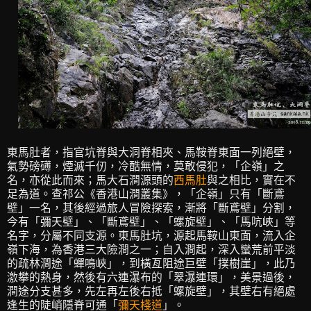
東馬肚者，指官坑脊與大洞脊相夾、馬鞍脊東面一列絕壁，
氣勢磅礡，煙滅千仞，冷酷無情，莫敢侵犯，「企嶺」之
名，亦從此而來；馬大石澗源頭的
西馬肚
與之相比，實在不
足為道。查祁公《香港山澗叢集》，「企嶺」只有「斷鳶
壁」一名，其後經過旅人冒險探索，漸將「斷鳶壁」分割，
今有「彌天壁」、「斷鳶壁」、「螺旋壁」、「馬吭峽」等
名字，分屬不同支源。東馬肚坑，源起馬鞍山東面，流入企
嶺下海，為香港三大險澗之一；自入澗起，深入蠻荒前平淡
的疏林澗途「蟬鳴峽」，到橫亙阻途巨壁「撲樹崖」，此乃
激攀的熱身，然後有六連瀑布的「翠瀑連環」，美景過後，
澗途分支甚多，先左再左後右抵「螺旋壁」，其壁右有絕處
逢生的陡峭隱脊可通「
彌天棧道
」。