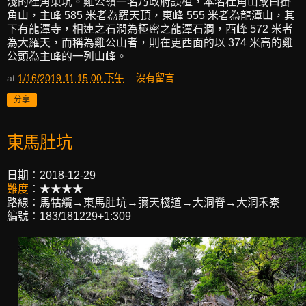
淺的桂角東坑。雞公嶺一名乃政府誤植，本名桂角山或曰掛
角山，主峰 585 米者為羅天頂，東峰 555 米者為龍潭山，其
下有龍潭寺，相連之石澗為極密之龍潭石澗，西峰 572 米者
為大羅天，而稱為雞公山者，則在更西面的以 374 米高的雞
公頭為主峰的一列山峰。
at
1/16/2019 11:15:00 下午
沒有留言:
分享
東馬肚坑
日期︰2018-12-29
難度
︰★★★★
路線︰馬牯纜→東馬肚坑→彌天棧道→大洞脊→大洞禾寮
編號︰183/181229+1:309