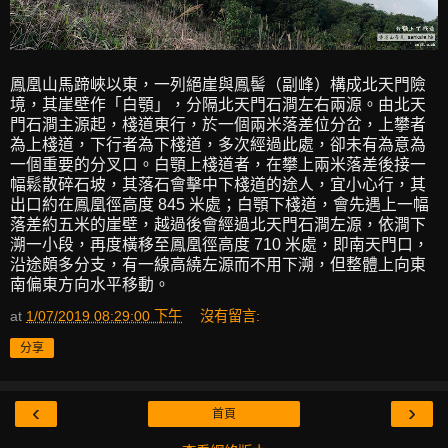
鳳凰山馬蹄峽以東，一列絕崖與鳳髻（副峰）構成北天門險
境，其崖壁作「白顎」，分隔北天門石澗左右兩源。由北天
門石澗主源起，棧道東行，於一個兩米落差位分岔，上攀者
為上棧道，下行者為下棧道，多次經過此處，卻未有為意為
一個重要的分叉口。白顎上棧道者，在攀上兩米落差後接一
幅鬆散碎石坡，其落石會擊中下棧道的途人，宜小心行，其
出口約在鳳凰徑高度 845 米處；白顎下棧道，會先遇上一幅
落差約五米的崖壁，越過後會經過北天門石澗左源，依澗下
溯一小段，再度橫移至鳳凰徑高度 710 米處，即南天門口，
沿途頗多分支，有一線高繞左源而不用下溯，但整體上向東
南偏東方向水平移動。
at
1/07/2019 08:29:00 下午
沒有留言:
分享
‹
›
首頁