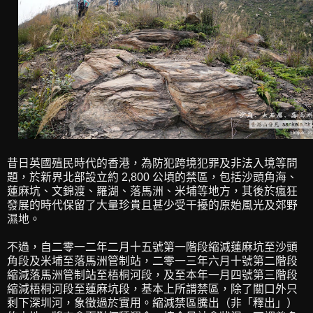
昔日英國殖民時代的香港，為防犯跨境犯罪及非法入境等問
題，於新界北部設立約 2,800 公頃的禁區，包括沙頭角海、
蓮麻坑、文錦渡、羅湖、落馬洲、米埔等地方，其後於瘋狂
發展的時代保留了大量珍貴且甚少受干擾的原始風光及郊野
濕地。
不過，自二零一二年二月十五號第一階段縮減蓮麻坑至沙頭
角段及米埔至落馬洲管制站，二零一三年六月十號第二階段
縮減落馬洲管制站至梧桐河段，及至本年一月四號第三階段
縮減梧桐河段至蓮麻坑段，基本上所謂禁區，除了關口外只
剩下深圳河，象徵過於實用。縮減禁區騰出（非「釋出」）