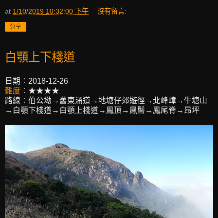
at
1/10/2019 10:32:00 下午
沒有留言:
分享
白顎上下棧道
日期︰2018-12-26
難度
︰★★★★
路線︰伯公坳→舊東涌道→地塘仔郊遊徑→北峰嶂→牛塘山
→白顎下棧道→白顎上棧道→鳳頂→鳳髻→鳳尾脊→昂坪