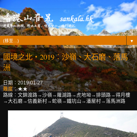
▼
國境之北‧2019︰沙嶺、大石磨、落馬
洲
日期︰2019-01-27
難度
︰★★
路線︰文錦渡路→沙嶺→羅湖路→虎地坳→排頭路→得月樓
→大石磨→信義新村→蛇嶺→鐵坑山→潘屋村→落馬洲路