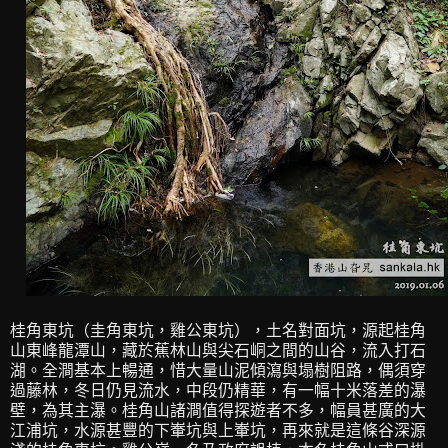
桂角東坑（圭角東坑，雞公東坑），土名對面坑，源起桂角
山東峰龍潭山，藏於蕉林山與尖石峒之間的山谷，流入打石
湖。全澗基本上暢通，惜大量山泥傾瀉與塌樹阻路，偶須穿
過藤林，冬日仍見流水，中段仍精華，有一幅十米落差的瀑
壁，為其主瀑。桂角山諸澗值得探遊者不多，幅員甚廣的大
江浦坑，水源甚豐的下輋坑與上輋坑，再來就是這條谷深源