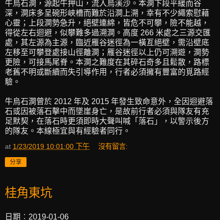
牛烏石澗，源起牛押山，流入烏溪沙。本澗下段平緩而谷
深，澗床多呈碗形峽槽而難於沿澗上溯，幸有不少繩索慰藉
心靈；上段澗勢急升，絕壁連綿，皆危不可攀，險不能越，
得從左右迴避，似攀難多過溯澗。高度 266 米處之三源交匯
處，其左源為主源，臨近雁谷迷徑為一橫亙絕壁，需沿壁底
左移至可攀登處接山徑離澗；雁谷迷徑以上仍可溯遊，澗勢
更險，可接馬尾脊。本澗之難度在其碎石奇多且鬆散，路標
老舊不明或斷續而失引導作用，行者必須擁有豐富的覓路經
驗。
牛烏石澗曾於 2012 年及 2015 年發生致命意外，全因迴避落
石或因被落石擊中而墜崖身亡，是故前行者必須與隊友有充
足默契，在落石時更須即時大聲叫喊「落石」，以警示後方
的隊友。本線極宜與有經驗者同行。
at
1/23/2019 10:01:00 下午
沒有留言:
分享
桂角東坑
日期︰2019-01-06