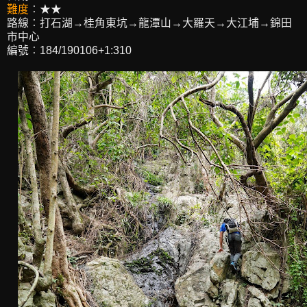
難度
︰★★
路線︰打石湖→桂角東坑→龍潭山→大羅天→大江埔→錦田
市中心
編號︰184/190106+1:310