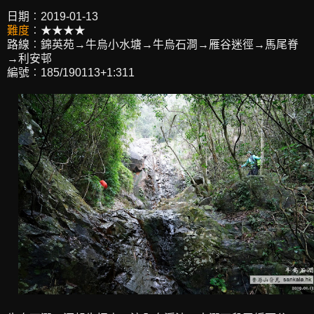
日期︰2019-01-13
難度
︰★★★★
路線︰錦英苑→牛烏小水塘→牛烏石澗→雁谷迷徑→馬尾脊
→利安邨
編號︰185/190113+1:311