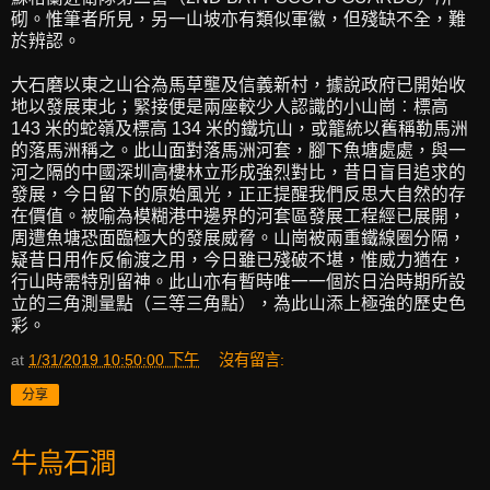
砌。惟筆者所見，另一山坡亦有類似軍徽，但殘缺不全，難
於辨認。
大石磨以東之山谷為馬草壟及信義新村，據說政府已開始收
地以發展東北；緊接便是兩座較少人認識的小山崗︰標高
143 米的蛇嶺及標高 134 米的鐵坑山，或籠統以舊稱勒馬洲
的落馬洲稱之。此山面對落馬洲河套，腳下魚塘處處，與一
河之隔的中國深圳高樓林立形成強烈對比，昔日盲目追求的
發展，今日留下的原始風光，正正提醒我們反思大自然的存
在價值。被喻為模糊港中邊界的河套區發展工程經已展開，
周遭魚塘恐面臨極大的發展威脅。山崗被兩重鐵線圈分隔，
疑昔日用作反偷渡之用，今日雖已殘破不堪，惟威力猶在，
行山時需特別留神。此山亦有暫時唯一一個於日治時期所設
立的三角測量點（三等三角點），為此山添上極強的歷史色
彩。
at
1/31/2019 10:50:00 下午
沒有留言:
分享
牛烏石澗