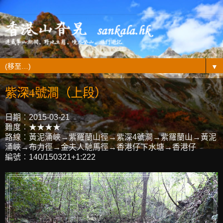
▼
紫深4號澗（上段）
日期︰2015-03-21
難度︰★★★★
路線︰黃泥涌峽→紫羅蘭山徑→紫深4號澗→紫羅蘭山→黃泥
涌峽→布力徑→金夫人馳馬徑→香港仔下水塘→香港仔
編號︰140/150321+1:222