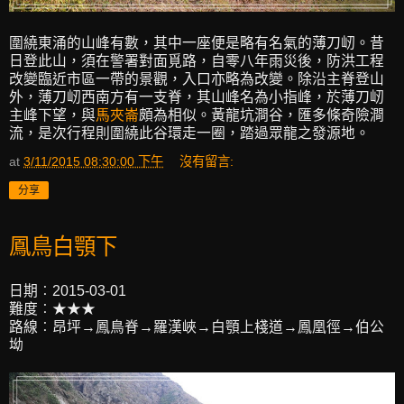
圍繞東涌的山峰有數，其中一座便是略有名氣的薄刀屻。昔
日登此山，須在警署對面覓路，自零八年雨災後，防洪工程
改變臨近市區一帶的景觀，入口亦略為改變。除沿主脊登山
外，薄刀屻西南方有一支脊，其山峰名為小指峰，於薄刀屻
主峰下望，與
馬夾崙
頗為相似。黃龍坑澗谷，匯多條奇險澗
流，是次行程則圍繞此谷環走一圈，踏過眾龍之發源地。
at
3/11/2015 08:30:00 下午
沒有留言:
分享
鳳鳥白顎下
日期︰2015-03-01
難度︰★★★
路線︰昂坪→鳳鳥脊→羅漢峽→白顎上棧道→鳳凰徑→伯公
坳