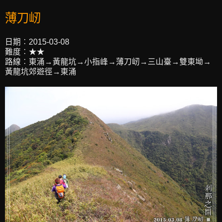
薄刀屻
日期︰2015-03-08
難度︰★★
路線︰東涌→黃龍坑→小指峰→薄刀屻→三山臺→雙東坳→
黃龍坑郊遊徑→東涌