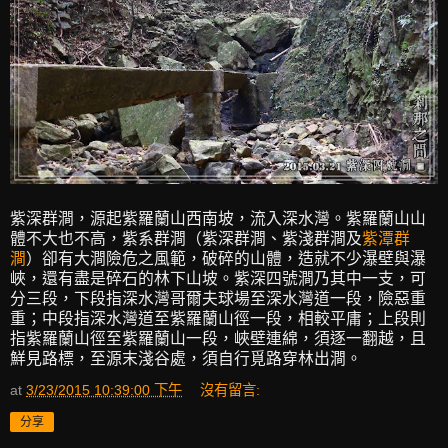
紫深群澗，源起紫羅蘭山西南坡，流入深水灣。紫羅蘭山山
體不大也不高，紫系群澗（紫深群澗、紫淺群澗及
紫潭群
澗
）卻有大澗險危之風範，破碎的山體，造就不少瀑壁與瀑
峽，還有盡是碎石的林下山坡。紫深四號澗乃其中一支，可
分三段，下段指深水灣哥爾夫球場至深水灣道一段，險惡重
重；中段指深水灣道至紫羅蘭山徑一段，相較平庸；上段則
指紫羅蘭山徑至紫羅蘭山一段，峽壁連綿，須逐一翻越，且
鮮見路標，至源末淺谷處，須自行覓路穿林出澗。
at
3/23/2015 10:39:00 下午
沒有留言:
分享