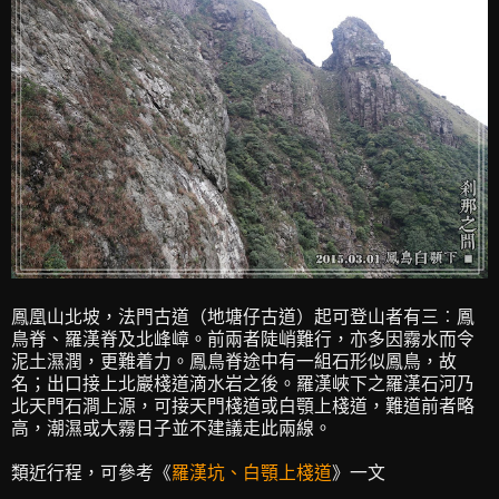
鳳凰山北坡，法門古道（地塘仔古道）起可登山者有三︰鳳
鳥脊、羅漢脊及北峰嶂。前兩者陡峭難行，亦多因霧水而令
泥土濕潤，更難着力。鳳鳥脊途中有一組石形似鳳鳥，故
名；出口接上北巖棧道滴水岩之後。羅漢峽下之羅漢石河乃
北天門石澗上源，可接天門棧道或白顎上棧道，難道前者略
高，潮濕或大霧日子並不建議走此兩線。
類近行程，可參考《
羅漢坑、白顎上棧道
》一文