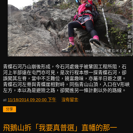
青蝶石河乃山崩後形成，今石河處幾乎被鞏固工程所阻，石
河上半部遠在屯門亦可見，是次行程本想一探青蝶石河，卻
誤闖其左脊，當中不乏難位，饒富趣味，亦屬半日遊之選。
青蝶石河左脊與青蝶崖相對峙，同指青山山頂，入口在V形峽
左方，本以為是避險之路，卻闖進另一條計劃以外的路線。
at
11/18/2014 09:20:00 下午
沒有留言:
分享
飛鵝山拆「我要真普選」直幡的那一