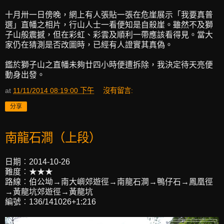
十月卅一日傍晚，網上有人張貼一張在危崖展示「我要真普
選」直幡之相片，行山人士一看便知是自殺崖。雖然不及獅
子山般震撼，但在彩虹、彩雲及順利一帶應該看得見。當大
家仍在猜測是否改圖時，已經有人證實其真偽。
鑑於獅子山之直幡未夠廿四小時便遭拆除，我決定待天亮便
動身出發。
at
11/11/2014 08:19:00 下午
沒有留言:
分享
南龍石澗（上段）
日期︰2014-10-26
難度︰★★★
路線︰伯公坳→南大嶼郊遊徑→南龍石澗→鴨仔石→鳳凰徑
→黃龍坑郊遊徑→黃龍坑
編號︰136/141026+1:216