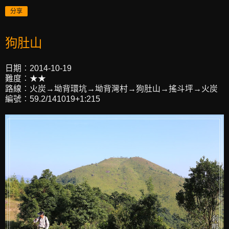
分享
狗肚山
日期︰2014-10-19
難度︰★★
路線︰火炭→坳背環坑→坳背灣村→狗肚山→搖斗坪→火炭
編號︰59.2/141019+1:215