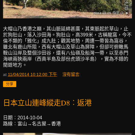
大帽山乃香港之巔，其山脈延綿甚廣，其東脈起於草山，止
於狗肚山，落入沙田海。狗肚山，高399米，古稱龍窩，今不
倫不類的「雅化」成九肚；觀其地勢，周遭一帶皆為窩谷，
雖北有鹿山所阻，西有大帽山及草山為屏障，但卻可俯瞰馬
鞍山沿岸及整個沙田谷，還有八仙嶺及船灣一帶，以至赤門
海峽兩狹兩岸（西貢半島及部份虎頭沙半島），實為不錯的
閒遊地方。
at
11/04/2014 10:12:00 下午
沒有留言:
分享
日本立山連峰縱走D8︰返港
日期︰2014-10-04
路線︰富山→名古屋→香港