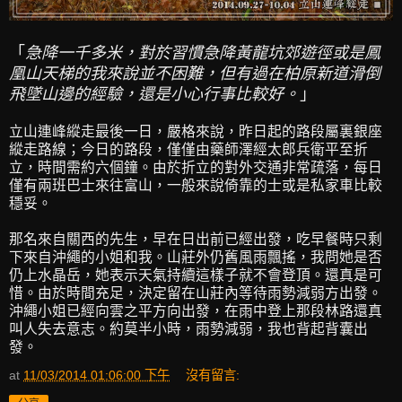
「
急降一千多米，對於習慣急降黃龍坑郊遊徑或是鳳
凰山天梯的我來說並不困難，但有過在柏原新道滑倒
飛墜山邊的經驗，還是小心行事比較好。
」
立山連峰縱走最後一日，嚴格來說，昨日起的路段屬裏銀座
縱走路線；今日的路段，僅僅由藥師澤經太郎兵衛平至折
立，時間需約六個鐘。由於折立的對外交通非常疏落，每日
僅有兩班巴士來往富山，一般來說倚靠的士或是私家車比較
穩妥。
那名來自關西的先生，早在日出前已經出發，吃早餐時只剩
下來自沖繩的小姐和我。山莊外仍舊風雨飄搖，我問她是否
仍上水晶岳，她表示天氣持續這樣子就不會登頂。還真是可
惜。由於時間充足，決定留在山莊內等待雨勢減弱方出發。
沖繩小姐已經向雲之平方向出發，在雨中登上那段林路還真
叫人失去意志。約莫半小時，雨勢減弱，我也背起背囊出
發。
at
11/03/2014 01:06:00 下午
沒有留言: