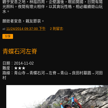
觀乎安息之地，林蔭四周，企壁護後，眼前開揚，日間有陽
光照料，夜間有燈火相伴，以其貪玩性格，相必繼續遊山玩
水。
願逝者安息，親友節哀。
at
11/24/2014 09:37:00 下午
2 則留言:
分享
青蝶石河左脊
日期︰2014-11-02
難度︰★★★
路線︰青山寺→青蝶石河→左脊→青山→良田村墓園→河田
村