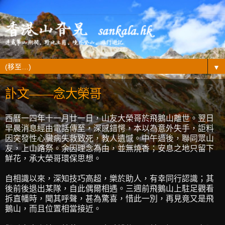
▼
訃文——念大榮哥
西曆一四年十一月廿一日，山友大榮哥於飛鵝山離世。翌日
早晨消息經由電話傳至，深感錯愕，本以為意外失手，詎料
因突發性心臟病失救致死，教人遺憾。中午過後，聯同眾山
友，上山路祭。余因理念為由，並無燒香；安息之地只留下
鮮花，承大榮哥環保思想。
自相識以來，深知技巧高超，樂於助人，有幸同行認識；其
後前後退出某隊，自此偶爾相遇。三週前飛鵝山上駐足觀看
拆直幡時，聞其呼聲，甚為驚喜，惜此一別，再見竟又是飛
鵝山，而且位置相當接近。