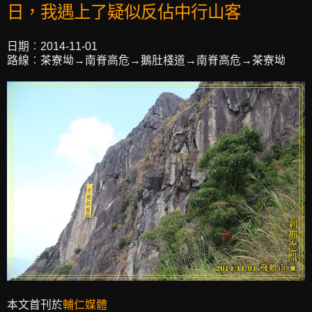
日，我遇上了疑似反佔中行山客
日期︰2014-11-01
路線︰茶寮坳→南脊高危→鵝肚棧道→南脊高危→茶寮坳
本文首刊於
輔仁媒體