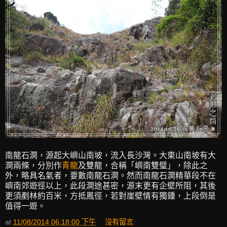
南龍石澗，源起大嶼山南坡，流入長沙灣。大東山南坡有大
澗兩條，分別作
青龍
及雙龍，合稱「嶼南雙璧」，除此之
外，略具名氣者，要數南龍石澗。然而南龍石澗精華段不在
嶼南郊遊徑以上，此段澗途甚密，源末更有企壁所阻，其後
更須剷林約百米，方抵鳳徑，若對崖壁情有獨鍾，上段倒是
值得一遊。
at
11/08/2014 06:18:00 下午
沒有留言: