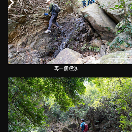
再一個短瀑