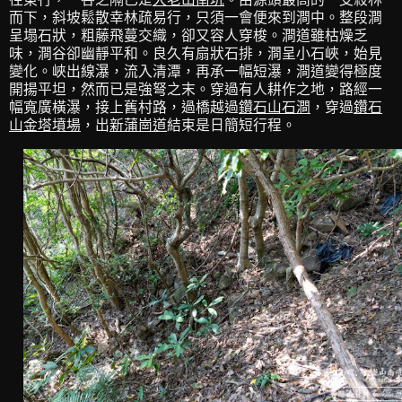
而下，斜坡鬆散幸林疏易行，只須一會便來到澗中。整段澗
呈塌石狀，粗藤飛蔓交織，卻又容人穿梭。澗道雖枯燥乏
味，澗谷卻幽靜平和。良久有扇狀石排，澗呈小石峽，始見
變化。峽出線瀑，流入清潭，再承一幅短瀑，澗道變得極度
開揚平坦，然而已是強弩之末。穿過有人耕作之地，路經一
幅寬廣橫瀑，接上舊村路，過橋越過
鑽石山石澗
，穿過
鑽石
山金塔墳場
，出
新蒲崗道
結束是日簡短行程。