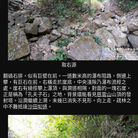
取右源
翻過石排，似有巨壁在前。一道數米高的瀑布阻路，側邊上
攀，有巨石在前，右橫走於崖底，中央淺隙乃瀑布流經之
處。崖右有繞徑攀上瀑頂，與澗道相隔，對面的一塊石崖，
正是稱為「孔夫子石」之地，背景還能看見
慈雲山
山頂的發
射塔。沿澗繼續上溯，未幾已消失不見形。向上走，疏林之
中不難抵達
沙田㘭道
。