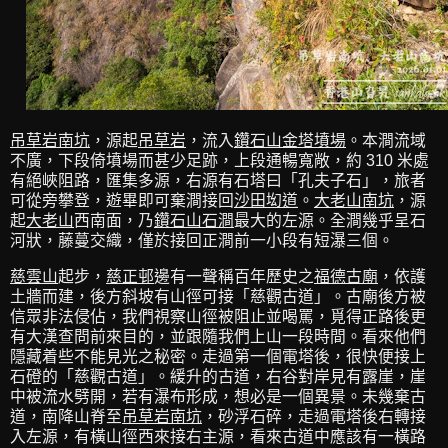
吊草岩南坑
，源起
吊草岩
，流入
鑽石山金塔墳場
。本澗流域
不廣，下段倚墳場而甚少足跡，上段通暢寬敞，約 310 米處
有絕峽阻路，匯集多源，右源有石塔曰「孔夫子石」，旅者
可從旁攀登，遊畢即可棄澗接回
沙田㘭道
。
大老山南坑
，源
起
大老山
西南面，乃
鑽石山石澗
最大的左源。全澗幾乎呈石
河狀，藤蔓交織，僅於接回正澗前一小段有短瀑三個。
慈雲山
起步，
慈正邨
邊有一聲稱百年歷史之
福德古廟
，依護
土牆而建，後方斜坡有山徑可接「慈觀古道」。古廟後方被
信眾非法侵佔，我們視察山徑被阻止並喝罵，覓得正路後更
有大漢查問前來目的，並跟隨我們上山一段時間。看來他們
隱藏着些不能見光之秘密。走過第一個電塔後，很快便接上
石磴的「慈觀古道」。緩升的古道，右谷對岸見有露崖，崖
中被流水劈開，若有瀑布形成，想必是一個異景。未幾棄古
道，南降山脊至
吊草岩南坑
，砂浮石碎，走過電塔後右轉接
入左源，有橫山徑西來接右主源，看來古道中應該有一橫路