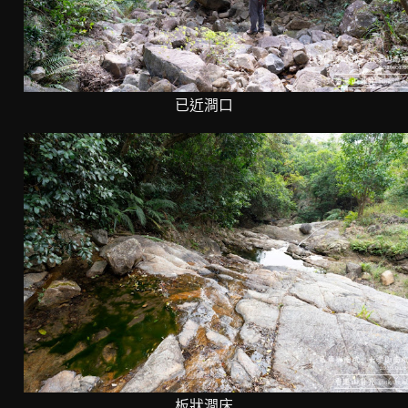
已近澗口
板狀澗床