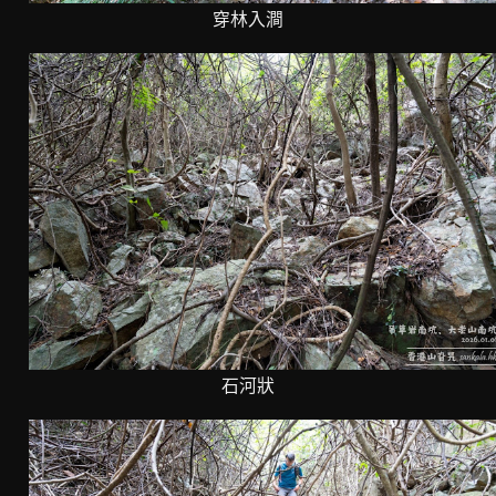
穿林入澗
石河狀