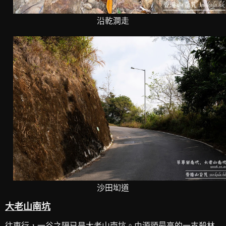
沿乾澗走
沙田㘭道
大老山南坑
往東行，一谷之隔已是
大老山南坑
。由源頭最高的一支殺林