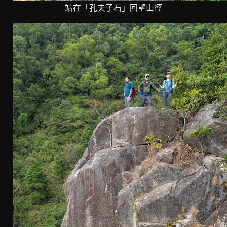
站在「孔夫子石」回望山徑