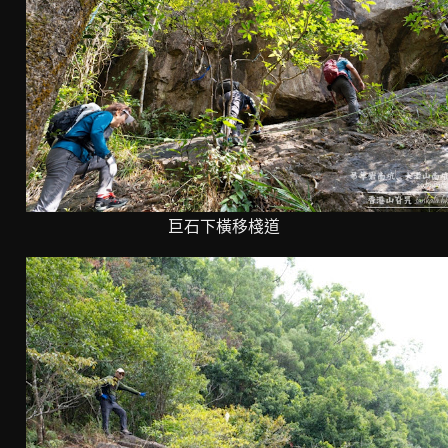
巨石下橫移棧道