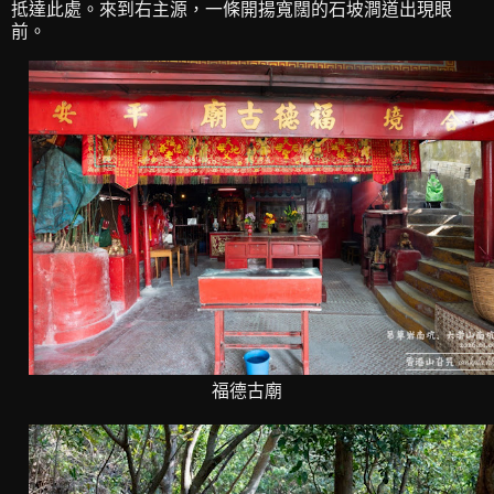
抵達此處。來到右主源，一條開揚寬闊的石坡澗道出現眼
前。
福德古廟