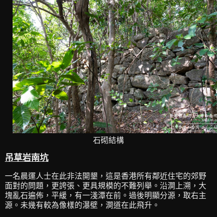
石砌結構
吊草岩南坑
一名晨運人士在此非法開墾，這是香港所有鄰近住宅的郊野
面對的問題，更誇張、更具規模的不難列舉。沿澗上溯，大
塊亂石遍佈，平緩，有一淺潭在前。過後明顯分源，取右主
源。未幾有較為像樣的瀑壁，澗道在此飛升。