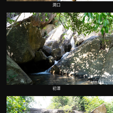
澗口
初潭