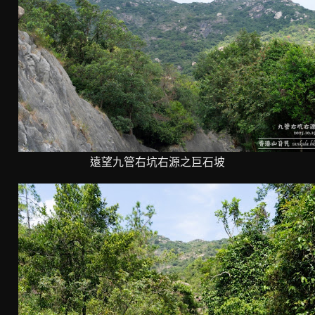
遠望九管右坑右源之巨石坡