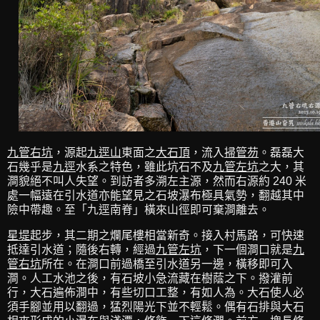
九管右坑
，源起
九逕山
東面之
大石頂
，流入
掃管芴
。磊磊大
石幾乎是
九逕
水系之特色，雖此坑石不及
九管左坑
之大，其
澗貌絕不叫人失望。到訪者多溯左主源，然而右源約 240 米
處一幅遠在引水道亦能望見之石坡瀑布極具氣勢，翻越其中
險中帶趣。至「九逕南脊」橫來山徑即可棄澗離去。
星堤
起步，其二期之爛尾樓相當新奇。接入村馬路，可快速
抵達引水道；隨後右轉，經過
九管左坑
，下一個澗口就是
九
管右坑
所在。在澗口前過橋至引水道另一邊，橫移即可入
澗。人工水池之後，有石坡小急流藏在樹蔭之下。撥灌前
行，大石遍佈澗中，有些切口工整，有如人為。大石使人必
須手腳並用以翻過，猛烈陽光下並不輕鬆。偶有石排與大石