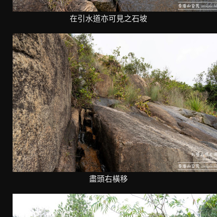
在引水道亦可見之石坡
盡頭右橫移