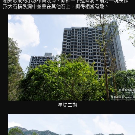
相夾形成的小瀑布與淺潭，修飾一下這條澗。前方一塊長條
形大石橫臥澗中並疊在其他石上，顯得相當有趣。
星堤二期