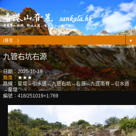
▼
九管右坑右源
日期︰2025-10-19
難度
︰★★★
路線︰星堤→引水道→九管右坑→右源→九逕南脊→引水道
→星堤
編號︰418/251019+1:769