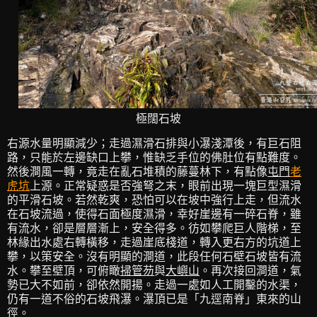
極闊石坡
右源水量明顯減少；走過濕滑石排與小瀑淺潭後，有巨石阻
路，只能於左邊缺口上攀，惟缺乏手位的佛肚位有點難度。
然後澗風一轉，竟走在亂石堆積的藤蔓林下，有點像
屯門
老
虎坑
上源。正常疑惑是否強弩之末，眼前出現一塊巨型濕滑
的平滑石坡。若然乾爽，恐怕可以在坡中強行上走，但流水
在石坡流過，使得石面極度濕滑，幸好崖邊有一碎石脊，雖
有流水，卻是層層漸上，安全得多。彷如攀爬巨人階梯，至
林緣出水處右轉橫移，走過崖底棧道，轉入更右方的坑道上
攀，以策安全。沒有明顯的澗道，此段任何石壁石坡皆有流
水。攀至壁頂，可俯瞰
掃管芴
與
大嶼山
。再次接回澗道，氣
勢已大不如前，卻依然開揚。走過一處如人工開鑿的水渠，
仍有一道不俗的石坡飛瀑。瀑頂已是「九逕南脊」東來的山
徑。