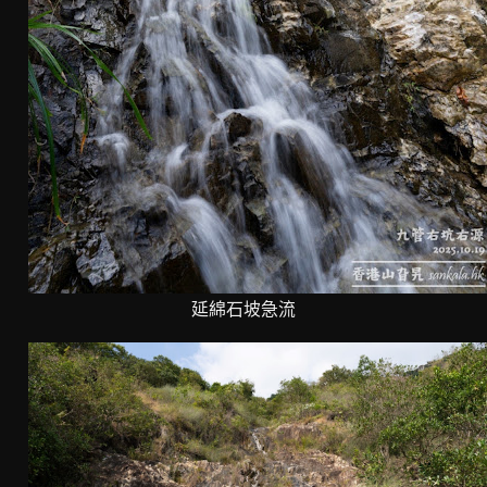
延綿石坡急流