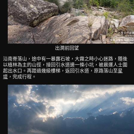
出澗前回望
沿南脊落山，途中有一暴露石坡，大霧之時小心迷路，隨後
以植林為主的山徑，接回引水道邊一條小坑，被晨運人士圍
起出水口。再踏過幾級樓梯，返回引水道，原路落山至
星
堤
，完成行程。