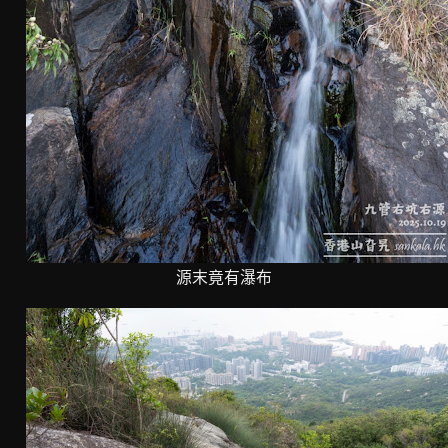
源末竟有瀑布