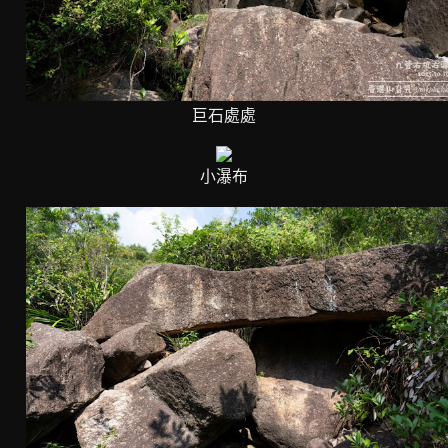
巨石處處
小瀑布