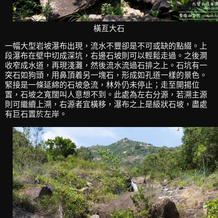
橫亙大石
一幅大型岩坡瀑布出現，流水不豐卻是不可或缺的點綴。上
段瀑布在壁中切成深坑，右邊石坡則可以輕鬆走過。之後澗
收窄成水道，再現淺灘，然後流水流過石排之上。石坑有一
突石如狗頭，用鼻頂着另一塊石，形成如孔道一樣的景色。
緊接是一條延綿的石坡急流，林外仍未停止；走至開揚位
置，石坡之寬闊叫人意想不到。此處為左右分源，若溯主源
則可繼續上溯，右源者宜橫移，瀑布之上是級狀石坡，盡處
有巨石置於左岸。