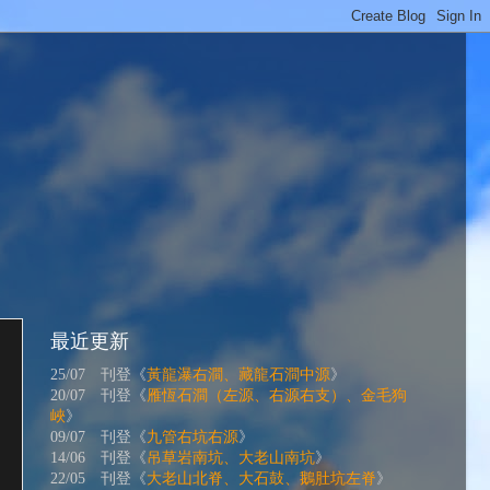
最近更新
25/07 刊登《
黃龍瀑右澗、藏龍石澗中源
》
20/07 刊登《
雁恆石澗（左源、右源右支）、金毛狗
峽
》
09/07 刊登《
九管右坑右源
》
14/06 刊登《
吊草岩南坑、大老山南坑
》
22/05 刊登《
大老山北脊、大石鼓、鵝肚坑左脊
》