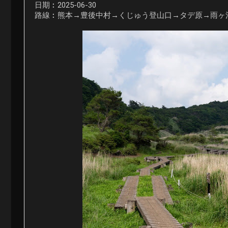
日期︰2025-06-30
路線︰熊本→豊後中村→くじゅう登山口→タデ原→雨ヶ