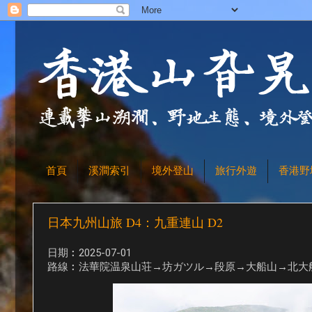
首頁
溪澗索引
境外登山
旅行外遊
香港野
日本九州山旅 D4：九重連山 D2
日期︰2025-07-01
路線︰法華院温泉山荘→坊ガツル→段原→大船山→北大