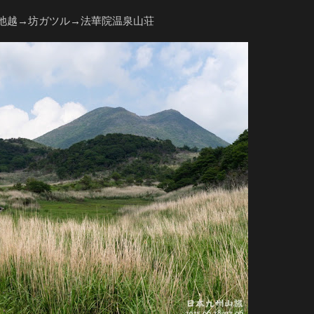
池越→坊ガツル→法華院温泉山荘