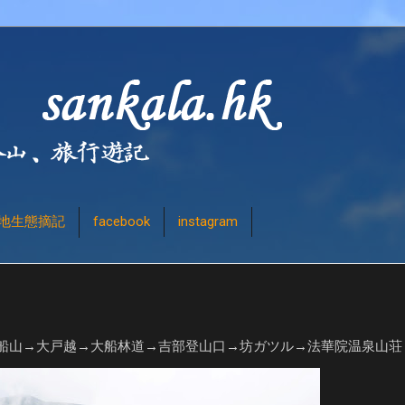
地生態摘記
facebook
instagram
船山→大戸越→大船林道→吉部登山口→坊ガツル→法華院温泉山荘