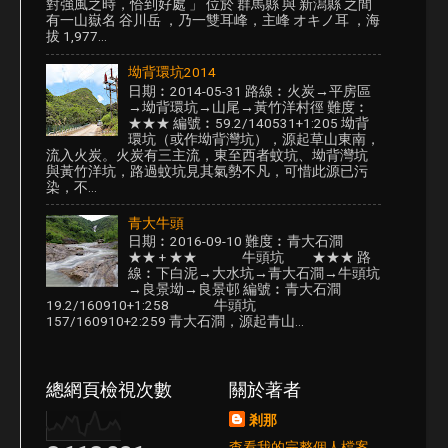
對強風之時，恰到好處 」 位於 群馬縣 與 新潟縣 之間
有一山嶽名 谷川岳 ，乃一雙耳峰，主峰 オキノ耳 ，海
拔 1,977...
坳背環坑2014
日期︰2014-05-31 路線︰火炭→平房區
→坳背環坑→山尾→黃竹洋村徑 難度︰
★★★ 編號︰59.2/140531+1:205 坳背
環坑（或作坳背灣坑），源起草山東南，
流入火炭。火炭有三主流，東至西者蚊坑、坳背灣坑
與黃竹洋坑，路過蚊坑見其氣勢不凡，可惜此源已污
染，不...
青大牛頭
日期︰2016-09-10 難度︰青大石澗
★★ + ★★ 牛頭坑 ★★★ 路
線︰下白泥→大水坑→青大石澗→牛頭坑
→良景坳→良景邨 編號︰青大石澗
19.2/160910+1:258 牛頭坑
157/160910+2:259 青大石澗，源起青山...
總網頁檢視次數
關於著者
剎那
查看我的完整個人檔案