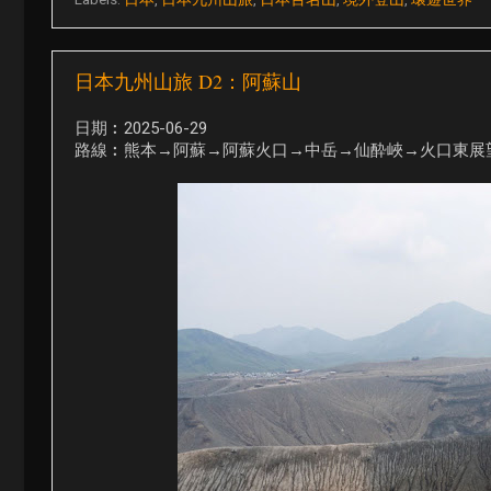
日本九州山旅 D2：阿蘇山
日期︰2025-06-29
路線︰熊本→阿蘇→阿蘇火口→中岳→仙酔峽→火口東展