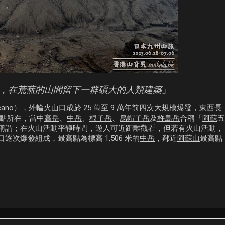
，在荒蕪的山間留下一群碩大的人類建築
」
lcano），外輪火山口成於 25 萬至 9 萬年前四次大規模爆發，東西長
景點所在，當中
高岳
、
中岳
、
根子岳
、
烏帽子岳
及
杵島岳
合稱「
阿蘇
五
稱謂；在火山活動平靜時間，遊人可近距離觀看，但若有火山活動，
次爆發組成，最高點為標高 1,506 米的
中岳
，鄰近
阿蘇山
最高點