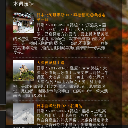
本週熱話
日本北阿爾卑斯D3︰燕槍穗高連峰縱走
第一日
日期︰2013-09-30 路線︰中房溫泉→燕
山莊→燕岳→燕山莊→大天莊 「 這個時
候，已窺見遠方的雲海，雲上孤洲是美麗
的水墨藍，首次看見這種顏色，就在臺灣雪山聖稜線
上，是一種叫人陶醉的 藍 色，一點也不憂鬱。 」 燕槍
穗高連峰縱走，指的是北阿爾卑斯山脈南部一條高難
度長...
大澳神獸群山遊
日期︰2017-01-31 難度︰★★ 路線︰大
澳→牙鷹角→牙鷹山→萬丈布→龍仔→牛
過田→大澳道→獅山→象山→嶼北界碑→
大澳 位於大嶼山西陲之大澳，群山環
抱，是故有四靈獸守護之傳說。四靈獸者，鳳獅象虎
也。鳳山者，地圖標示為尖峰山，山高339米，倚大澳
南邊；獅山及象山...
日本雪峰紀行 D2：谷川岳
日期︰2025-03-23 路線︰熊谷→上毛高
原→谷川岳→上毛高原→熊谷 「 登雪山
靠自身產生的熱力保暖，此處身體逐漸出
汗，感覺雖然並不舒服，但當抵達稜線面