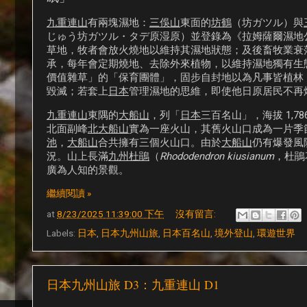
九重連山
有兩塊濕地：
三俁山
東面的
坊鶴
（坊ガツル）與
じゅう坊ガツル・タデ原湿原）並登錄為《拉姆薩爾濕地
草地，牧者會放火燒地以維持其濕地狀態；及後畜牧業衰
承，每年會定期燒地、去除外來植物，以維持濕地獨有生
價值雜草」的「保育團體」，固步自封地以為凡事皆植林
毀滅；若套上
日本
管理濕地的思維，即使他日原居民不再
九重連山
東隅的
大船山
，列「
日本
三百名山」，海拔 1,78
北面副峰
北大船山
實為一座火山，其舊火山口成為一片季
池
，
大船山
合共擁有三個火山口。由於
大船山
仍有爆發風
況。山上長滿
九州杜鵑
（
Rhododendron kiusianum
，杜鵑
廣為人知的景觀。
繼續閱讀 »
at
8/23/2025 11:39:00 下午
沒有留言:
Labels:
日本
,
日本九州山旅
,
日本百名山
,
境外登山
,
環遊世界
日本九州山旅 D3：九重連山 D1