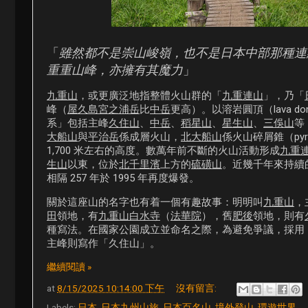
「
雖然都不是崇山峻嶺，也不是日本中部那種連
重重山峰，亦擁有其魔力
」
九重山
，或更廣泛地指整體火山群的「
九重連山
」，乃「
峰（
屋久島宮之浦岳
比
中岳
更高）。以溶岩圓頂（lava d
系」包括主峰
久住山
、
中岳
、
稻星山
、
星生山
、
三俁山
等
大船山
與
平治岳
係成層火山，
北大船山
係火山碎屑錐（pyro
1,700 米左右的高度。數萬年前不斷的火山活動形成
九重
生山
以東，位於
北千里濱
上方的
硫磺山
。近幾千年來持續的火
相隔 257 年於 1995 年再度爆發。
關於這座山的名字也有着一個有趣故事：明明叫
九重山
，
田
領地，有
九重山白水寺
（
法華院
），舊
肥後
領地，則有
種寫法。在國家公園成立並命名之際，為避免爭議，採用
主峰則寫作「久住山」。
繼續閱讀 »
at
8/15/2025 10:14:00 下午
沒有留言:
Labels:
日本
,
日本九州山旅
,
日本百名山
,
境外登山
,
環遊世界