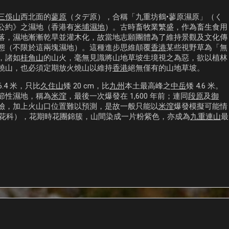
三俁山
西北面的
蓼原
（タデ原），合稱「九重坊鶴•蓼原濕原」（く
公約》之濕地（香港有
米埔濕地
）。古時畜牧業繁盛，作為畜生食用
落，濕地漸漸乾旱並灌木化，故當地志願團體為了維持景觀及文化傳
態（不限於這兩塊濕地）。這種進步思維顛覆
香港
某些視野草為「無
，諸如
桂角山
的山火，毫無見識將山地草坡生境視之為惡，欲以植林
燒山，也必須定期放火燒山以維持
香港
絕無僅有的山地草坡。
6.4 米，只比
久住山
矮 20 cm，比
九州
本土最高峰之
中岳
矮 4.6 米。
節性濕地，稱為
米漥
，最後一次爆發在 1,600 年前；連同
段原
及
御
險，加上火山口位置難以預測，是故一般只能以
米漥
爆發模擬可能情
花科），花期時花團錦簇，山間染成一片粉紫色，亦成為
九重連山
最