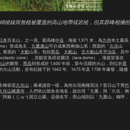
綿稜線與無植被覆蓋的高山地帶或岩稜，但其群峰相擁的
日本
百名山」之一員。最高峰
中岳
，海拔 1,971 米，為
九州
本土最高
ome）形成為主，
九重連山
可分成東西兩個山系：西面的「
久住
山
，東面的「
大船
山系」包括
黑岳
、
大船山
、
北大船山
及
平治岳
，其中
clastic cone），其餘皆為溶岩圓頂（lava dome），海拔皆落在
連山
的雛形，
黑岳
則形成於 1,600 年前，當今活躍的火山，則位於
星
山活動，並有紀錄下於 1662 年、1675 年及 1738 年爆發，隨後
主峰卻是
久住山
，兩者讀音一樣，為何出現兩種寫法？昔日山下舊
竹
久住山豬鹿寺
，人們依山號命名地名，故出現「九重」與「久住」兩
「阿蘇くじゅう国立公園」這個名字，而山域則以「九重山」稱呼，