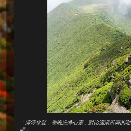
「
淙淙水聲，整晚洗滌心靈，對比瀟淅風雨的啪
眠
」