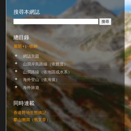
搜尋本網誌
總目錄
展開 +
|
- 收納
網誌主題
山澗岸島路線（依難度）
山澗路線（依地區或水系）
海外登山（依海拔）
海外旅遊
同時連載
香港野地生態摘記
攀山溯澗（舊文章）