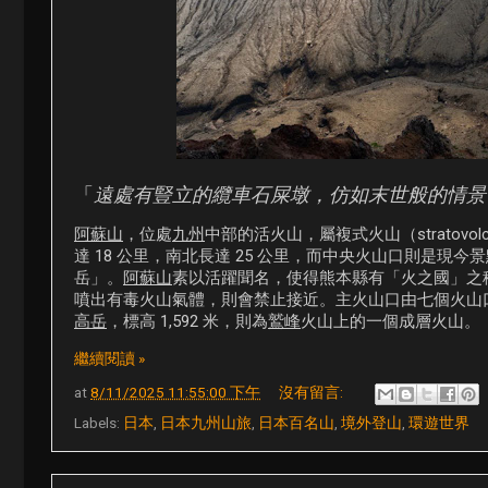
「
遠處有豎立的纜車石屎墩，仿如末世般的情景
阿蘇山
，位處
九州
中部的活火山，屬複式火山（stratovo
達 18 公里，南北長達 25 公里，而中央火山口則是現今
岳」。
阿蘇山
素以活躍聞名，使得熊本縣有「火之國」之
噴出有毒火山氣體，則會禁止接近。主火山口由七個火山口逐
高岳
，標高 1,592 米，則為
鷲峰
火山上的一個成層火山。
繼續閱讀 »
at
8/11/2025 11:55:00 下午
沒有留言:
Labels:
日本
,
日本九州山旅
,
日本百名山
,
境外登山
,
環遊世界