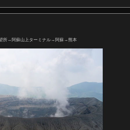
望所→阿蘇山上ターミナル→阿蘇→熊本