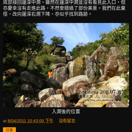
底部接回蓮深中澗。雖然在蓮深中澗並沒有看見此入口，但
亦慶幸沒有走進此路，不然會錯過了部份美景。我們在此棄
徑，改向蓮深右澗下降，亦似乎找到路跡。
入澗後的位置
at
8/04/2011 10:43:00 下午
沒有留言:
分享