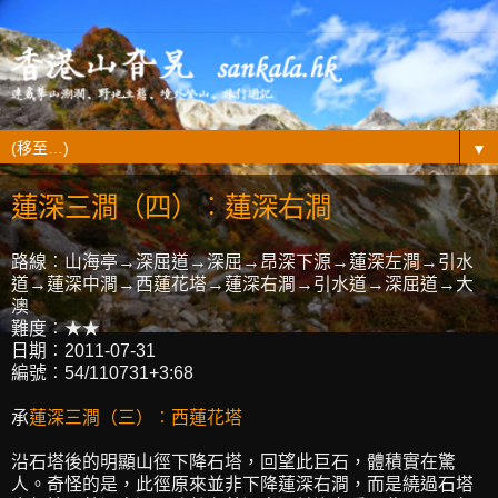
▼
蓮深三澗（四）︰蓮深右澗
路線︰山海亭→深屈道→深屈→昂深下源→蓮深左澗→引水
道→蓮深中澗→西蓮花塔→蓮深右澗→引水道→深屈道→大
澳
難度︰★★
日期︰2011-07-31
編號︰54/110731+3:68
承
蓮深三澗（三）︰西蓮花塔
沿石塔後的明顯山徑下降石塔，回望此巨石，體積實在驚
人。奇怪的是，此徑原來並非下降蓮深右澗，而是繞過石塔