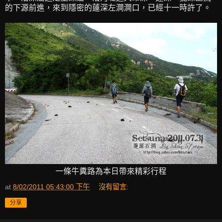
的下源前進，來到隱密的蓮深左澗澗口，已經十一時許了。
一條牛糞路為本日帶來精彩行程
at
8/02/2011 05:43:00 下午
沒有留言:
分享