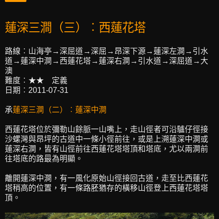
蓮深三澗（三）︰西蓮花塔
路線︰山海亭→深屈道→深屈→昂深下源→蓮深左澗→引水
道→蓮深中澗→西蓮花塔→蓮深右澗→引水道→深屈道→大
澳
難度︰★★ 定義
日期︰2011-07-31
承
蓮深三澗（二）︰蓮深中澗
西蓮花塔位於彌勒山餘脈一山嘴上，走山徑者可沿驢仔徑接
沙螺灣與昂坪的古道中一條小徑前往，或是上溯蓮深中澗或
蓮深右澗，皆有山徑前往西蓮花塔塔頂和塔底，尤以兩澗前
往塔底的路最為明顯。
離開蓮深中澗，有一風化原始山徑接回古道，走至比西蓮花
塔稍高的位置，有一條路胚猶存的橫移山徑登上西蓮花塔塔
頂。