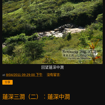
回望蓮深中澗
at
8/04/2011 09:29:00 下午
沒有留言:
分享
蓮深三澗（二）︰蓮深中澗