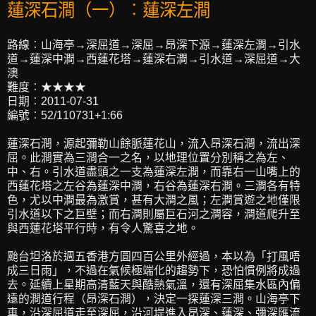
蓮深石澗（一）︰蓮深左澗
路線︰山海亭→深屈道→深屈→昂深下源→蓮深左澗→引水
道→蓮深中澗→西蓮花塔→蓮深右澗→引水道→深屈道→大
澳
難度︰★★★★
日期︰2011-07-31
編號︰52/110731+1:66
蓮深石澗，源起彌勒山餘脈蓮花山，流入昂深石澗，流出深
屈。此澗實為三澗合一之名，以地理位置分別稱之為左、
中、右。引水道盡頭之一支為蓮深左澗，而靠右一山嘴上的
西蓮花塔之左谷為蓮深中澗，右谷為蓮深右澗。三澗各有特
色，尤以中澗最為激賞，甚有大澗之風；左澗賞遊之地僅限
引水道以下之巨壁；而右澗則屬巨石河之澗容，澗道爬升至
與西蓮花塔平行時，有令人驚喜之地。
颱台坦洛於週五香港方圓四百公里外經過，本以為「打風唔
成三日雨」，不過在氣候極端化的趨勢下，恐怕慣例將成過
去。延續上星期高清藍天與酷熱氣溫，還有深屈集水區內偏
遠的澗道行程（昂深石澗），決定一探蓮深三澗。山海亭下
車，沿深屈道走至深屈，沿河堤進入昂深、蓮深、彌深匯流