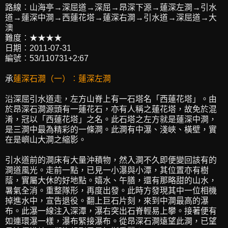
路線︰山海亭→深屈道→深屈→昂深下源→蓮深左澗→引水
道→蓮深中澗→西蓮花塔→蓮深右澗→引水道→深屈道→大
澳
難度︰★★★★
日期︰2011-07-31
編號︰53/110731+2:67
承
蓮深石澗（一）︰蓮深左澗
沿深屈引水道走，左方山脊上有一石塔名「西蓮花塔」。由
於昂深石澗源頭有一蓮花石，亦有人稱之蓮花塔，故免於混
淆，冠以「西蓮花塔」之名。此石塔之左方就是蓮深中澗，
是三澗中最為精彩的一條澗。此澗有中瀑、淺峽、橫壁，實
在是嶼山大澗之縮影。
引水道前的澗床有大量沖積物，然入澗不久即便變回該有的
澗道風光。走前一點，已見一小瀑與小潭，其位置亦有樹
蔭，實屬大休的好地點。嬉水、午膳，還有那略甜的山水，
暑氣全消。重整隊形，再度出發。此時方發現其中一位相機
掉進水中，宣告退役。翻上巨石片刻，來到中澗最高的瀑
布。此瀑一線注入深潭，瀑右突出石脊輕易上攀。接著便有
如連環瀑一樣，瀑布緊接瀑布。從昂深石澗遠望此澗，已望