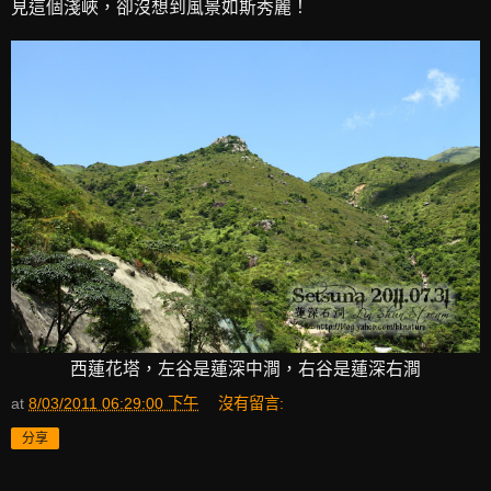
見這個淺峽，卻沒想到風景如斯秀麗！
西蓮花塔，左谷是蓮深中澗，右谷是蓮深右澗
at
8/03/2011 06:29:00 下午
沒有留言:
分享