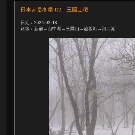
日本赤岳冬攀 D2：三國山稜
日期︰2024-02-18
路線︰新宿→山中湖→三國山→籠坂峠→河口湖