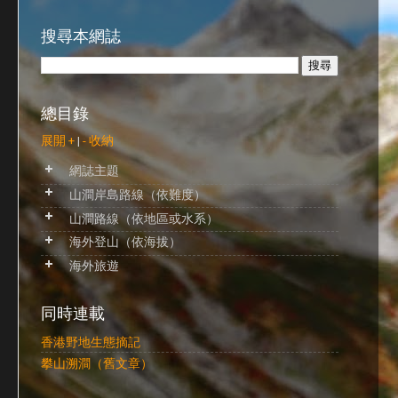
搜尋本網誌
總目錄
展開 +
|
- 收納
網誌主題
山澗岸島路線（依難度）
山澗路線（依地區或水系）
海外登山（依海拔）
海外旅遊
同時連載
香港野地生態摘記
攀山溯澗（舊文章）