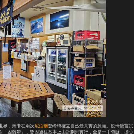
世界，漸漸在兩次
尼泊爾
登峰時確立自己最真實的意願。疫情後嘗試
對「困難帶」，皆因過往基本上由計劃到實行，全是一手包辦，擔心