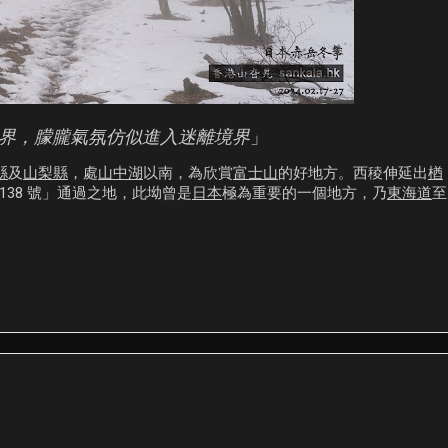
界，朦朧氣氛仿似進入迷離境界
」
縣
及
山梨縣
，處
山中湖
以南，為欣賞
富士山
的好地方。西稜伸延出
楢
138 號」通過之地，此坳曾是
日本
極為重要的一個地方，乃
東海道
至