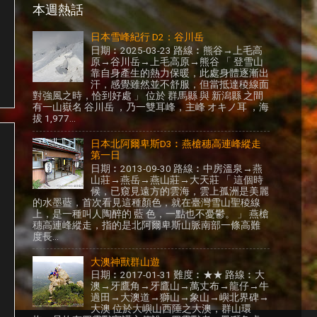
本週熱話
日本雪峰紀行 D2：谷川岳
日期︰2025-03-23 路線︰熊谷→上毛高
原→谷川岳→上毛高原→熊谷 「 登雪山
靠自身產生的熱力保暖，此處身體逐漸出
汗，感覺雖然並不舒服，但當抵達稜線面
對強風之時，恰到好處 」 位於 群馬縣 與 新潟縣 之間
有一山嶽名 谷川岳 ，乃一雙耳峰，主峰 オキノ耳 ，海
拔 1,977...
日本北阿爾卑斯D3︰燕槍穗高連峰縱走
第一日
日期︰2013-09-30 路線︰中房溫泉→燕
山莊→燕岳→燕山莊→大天莊 「 這個時
候，已窺見遠方的雲海，雲上孤洲是美麗
的水墨藍，首次看見這種顏色，就在臺灣雪山聖稜線
上，是一種叫人陶醉的 藍 色，一點也不憂鬱。 」 燕槍
穗高連峰縱走，指的是北阿爾卑斯山脈南部一條高難
度長...
大澳神獸群山遊
日期︰2017-01-31 難度︰★★ 路線︰大
澳→牙鷹角→牙鷹山→萬丈布→龍仔→牛
過田→大澳道→獅山→象山→嶼北界碑→
大澳 位於大嶼山西陲之大澳，群山環