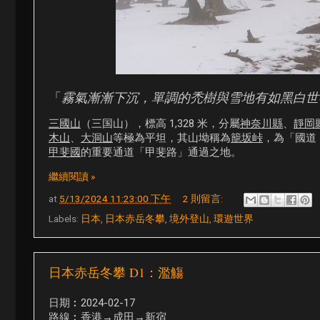
「
霧氣漸漸下沉，單調的禿樹與雪地有如黑白世
三國山
（三国山），標高 1,328 米，分屬
神奈川縣
、
靜岡
木山
、
大洞山
等極為平坦，其山坳稱為
籠坂峠
，為「國道 
甲斐國
的重要通道「甲斐路」通過之地。
繼續閱讀 »
at
5/13/2024 11:23:00 下午
2 則留言:
Labels:
日本
,
日本赤岳冬攀
,
境外登山
,
環遊世界
日本赤岳冬攀 D1：濫觴
日期︰2024-02-17
路線︰香港→成田→新宿