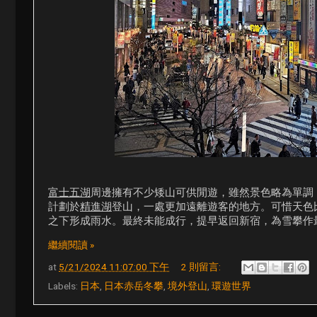
富士五湖
周邊擁有不少矮山可供閒遊，雖然景色略為單調
計劃於
精進湖
登山，一處更加遠離遊客的地方。可惜天色
之下形成雨水。最終未能成行，提早返回新宿，為雪攀作
繼續閱讀 »
at
5/21/2024 11:07:00 下午
2 則留言:
Labels:
日本
,
日本赤岳冬攀
,
境外登山
,
環遊世界