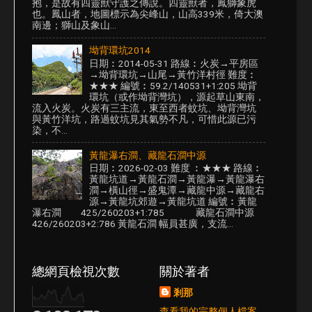
抱，是故有四靈獸守護之傳說。四靈獸者，鳳獅象虎
也。鳳山者，地圖標示為尖峰山，山高339米，倚大澳
南邊；獅山及象山...
坳背環坑2014
日期︰2014-05-31 路線︰火炭→平房區
→坳背環坑→山尾→黃竹洋村徑 難度︰
★★★ 編號︰59.2/140531+1:205 坳背
環坑（或作坳背灣坑），源起草山東南，
流入火炭。火炭有三主流，東至西者蚊坑、坳背灣坑
與黃竹洋坑，路過蚊坑見其氣勢不凡，可惜此源已污
染，不...
黃龍瀑右澗、藏龍石澗中源
日期︰2026-02-03 難度 ︰★★★ 路線︰
黃龍坑道→黃龍石澗→黃龍瀑→黃龍瀑右
澗→橫山徑→盛鬼潭→藏龍中源→藏龍右
源→黃龍坑郊遊→黃龍坑道 編號︰黃龍
瀑右澗 425/260203+1:785 藏龍石澗中源
426/260203+2:786 黃龍石澗 幅員甚廣，支流...
總網頁檢視次數
關於著者
剎那
查看我的完整個人檔案