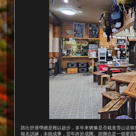
踏出舒適帶總是難以啟步，多年來猶豫是否栽進雪山這個
報名訓練，未能成事，翌年終於成團。跟團也是一個要面