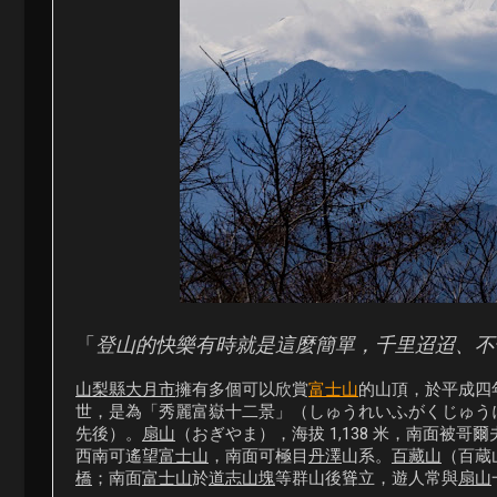
「
登山的快樂有時就是這麼簡單，千里迢迢、不
山梨縣大月市
擁有多個可以欣賞
富士山
的山頂，於平成四
世，是為「秀麗富嶽十二景」（しゅうれいふがくじゅう
先後）。
扇山
（おぎやま），海拔 1,138 米，南面
西南可遙望
富士山
，南面可極目
丹澤
山系。
百藏山
（百蔵
橋
；南面
富士山
於
道志山塊
等群山後聳立，遊人常與
扇山