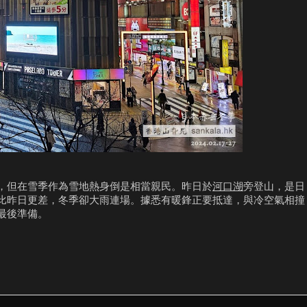
，但在雪季作為雪地熱身倒是相當親民。昨日於
河口湖
旁登山，是日
比昨日更差，冬季卻大雨連場。據悉有暖鋒正要抵達，與冷空氣相撞
最後準備。