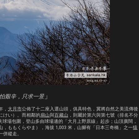
」
怕艱辛，只求一景
年，
大月市
公佈了十二座入選山頭，俱具特色，冀將自然之美流傳後
にけい）。而相鄰的
扇山
與
百藏山
，則屬於第六與第七號（排名不分
被哥爾夫球場包圍，登山多由球場邊的「大月上野原線」起步；山頂廣闊，
山，ももくらやま），海拔 1,003 米，山腳有「日本三奇橋」之一
猿
一併縱走。