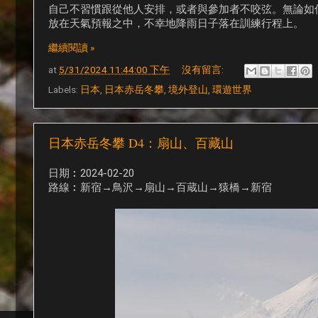
自己不習慣跟從他人安排，或者與參加者不咬弦。無論如
放在天氣預報之中，不幸地降雨日子落在訓練行程上。
繼續閱讀 »
at
5/31/2024 11:44:00 下午
沒有留言:
Labels:
日本
,
日本赤岳冬攀
,
境外登山
,
環遊世界
日本赤岳冬攀 D4：扇山、百藏山
日期︰2024-02-20
路線︰新宿→鳥沢→扇山→百蔵山→猿橋→新宿