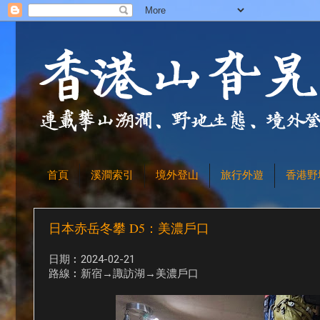
首頁
溪澗索引
境外登山
旅行外遊
香港野
日本赤岳冬攀 D5：美濃戶口
日期︰2024-02-21
路線︰新宿→諏訪湖→美濃戶口