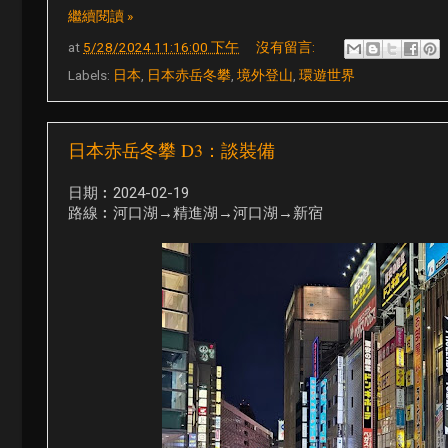
繼續閱讀 »
at
5/28/2024 11:16:00 下午
沒有留言:
Labels:
日本
,
日本赤岳冬攀
,
境外登山
,
環遊世界
日本赤岳冬攀 D3：談裝備
日期︰2024-02-19
路線︰河口湖→精進湖→河口湖→新宿