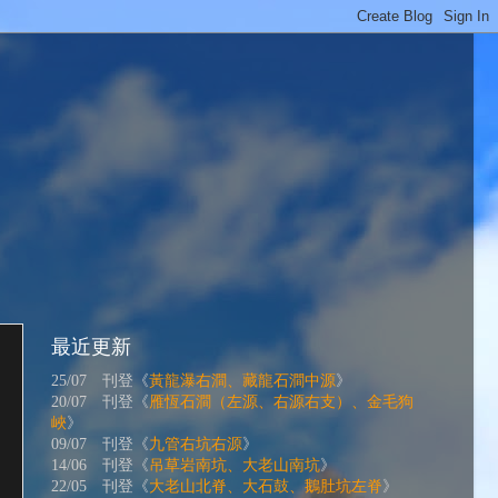
最近更新
25/07 刊登《
黃龍瀑右澗、藏龍石澗中源
》
20/07 刊登《
雁恆石澗（左源、右源右支）、金毛狗
峽
》
09/07 刊登《
九管右坑右源
》
14/06 刊登《
吊草岩南坑、大老山南坑
》
22/05 刊登《
大老山北脊、大石鼓、鵝肚坑左脊
》