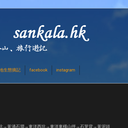
地生態摘記
facebook
instagram
坑→黃涌石澗→東洋西坑→東洋東橫山徑→石芽背→黃泥頭