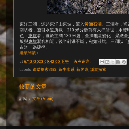
東洋
三澗，源起
東洋山
東坡，流入
黃涌石澗
。三澗者，皆
南坑
者，遭引水道所截，210 米分源前有大壁所阻，水
色；
東坑
者，匯於主澗 130 米處，全澗無甚變化，景緻
般與
東坑
澗容相近，後半斜瀑不斷，宛如淺坑。三澗以「
古道」為捷徑。
繼續閱讀 »
at
6/12/2023 09:42:00 下午
沒有留言:
Labels:
進階探索澗線
,
黃牛水系
,
新界東
,
溪澗探索
較新的文章
訂閱：
文章 (Atom)