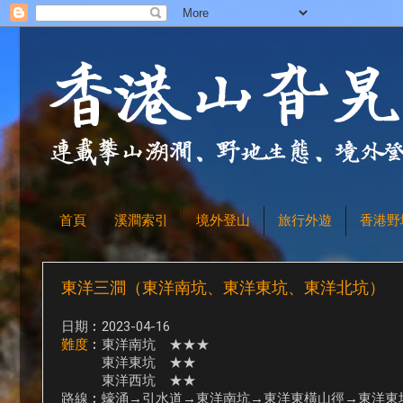
首頁
溪澗索引
境外登山
旅行外遊
香港野
東洋三澗（東洋南坑、東洋東坑、東洋北坑）
日期︰2023-04-16
難度
︰東洋南坑 ★★★
東洋東坑 ★★
東洋西坑 ★★
路線︰蠔涌→引水道→東洋南坑→東洋東橫山徑→東洋東