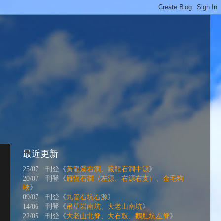
最近更新
25/07 刊登《
黃龍瀑右澗、藏龍石澗中源
》
20/07 刊登《
雁恆石澗（左源、右源右支）、金毛狗
峽
》
09/07 刊登《
九管右坑右源
》
14/06 刊登《
吊草岩南坑、大老山南坑
》
22/05 刊登《
大老山北脊、大石鼓、鵝肚坑左脊
》