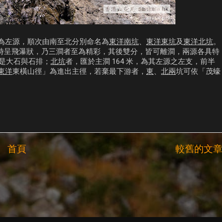
為左源，順次由南至北分別命名為
東洋南坑
、
東洋東坑
及
東洋北坑
。
豐時呈飛瀑狀，乃三澗者至為精彩，其後雙分，皆可離澗，兩源各具特
全是大石與石排；
北坑
者，匯於主澗 164 米，為其左源之左支，前半
東洋
東橫山徑」為進出主徑，若棄最下游者，
東
、
北兩
坑可依「茂蠔
首頁
較舊的文