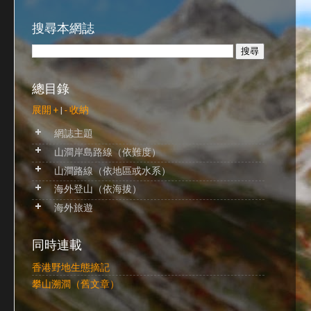
搜尋本網誌
總目錄
展開 +
|
- 收納
網誌主題
山澗岸島路線（依難度）
山澗路線（依地區或水系）
海外登山（依海拔）
海外旅遊
同時連載
香港野地生態摘記
攀山溯澗（舊文章）