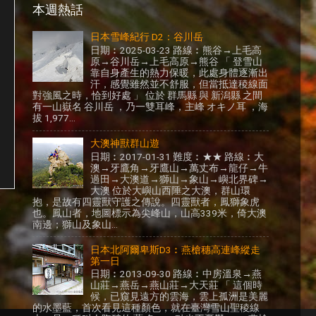
本週熱話
日本雪峰紀行 D2：谷川岳
日期︰2025-03-23 路線︰熊谷→上毛高
原→谷川岳→上毛高原→熊谷 「 登雪山
靠自身產生的熱力保暖，此處身體逐漸出
汗，感覺雖然並不舒服，但當抵達稜線面
對強風之時，恰到好處 」 位於 群馬縣 與 新潟縣 之間
有一山嶽名 谷川岳 ，乃一雙耳峰，主峰 オキノ耳 ，海
拔 1,977...
大澳神獸群山遊
日期︰2017-01-31 難度︰★★ 路線︰大
澳→牙鷹角→牙鷹山→萬丈布→龍仔→牛
過田→大澳道→獅山→象山→嶼北界碑→
大澳 位於大嶼山西陲之大澳，群山環
抱，是故有四靈獸守護之傳說。四靈獸者，鳳獅象虎
章
也。鳳山者，地圖標示為尖峰山，山高339米，倚大澳
南邊；獅山及象山...
日本北阿爾卑斯D3︰燕槍穗高連峰縱走
第一日
日期︰2013-09-30 路線︰中房溫泉→燕
山莊→燕岳→燕山莊→大天莊 「 這個時
候，已窺見遠方的雲海，雲上孤洲是美麗
的水墨藍，首次看見這種顏色，就在臺灣雪山聖稜線