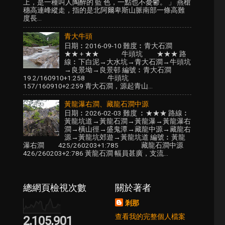
上，是一種叫人陶醉的 藍 色，一點也不憂鬱。 」 燕槍
穗高連峰縱走，指的是北阿爾卑斯山脈南部一條高難
度長...
青大牛頭
日期︰2016-09-10 難度︰青大石澗
★★ + ★★ 牛頭坑 ★★★ 路
線︰下白泥→大水坑→青大石澗→牛頭坑
→良景坳→良景邨 編號︰青大石澗
19.2/160910+1:258 牛頭坑
157/160910+2:259 青大石澗，源起青山...
黃龍瀑右澗、藏龍石澗中源
日期︰2026-02-03 難度 ︰★★★ 路線︰
黃龍坑道→黃龍石澗→黃龍瀑→黃龍瀑右
澗→橫山徑→盛鬼潭→藏龍中源→藏龍右
源→黃龍坑郊遊→黃龍坑道 編號︰黃龍
瀑右澗 425/260203+1:785 藏龍石澗中源
426/260203+2:786 黃龍石澗 幅員甚廣，支流...
總網頁檢視次數
關於著者
剎那
查看我的完整個人檔案
2,105,901