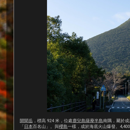
開聞岳
，標高 924 米，位處
鹿兒島薩藦半島
南隅，屬於成
「
日本
百名山」。與
櫻島
一樣，成於海底火山爆發。4,40