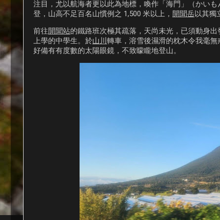
注目，尤以航海者更以此為地標，喚作「海門」（かいも
登，山高不足百名山慣例之 1,500 米以上，
開聞岳
以其獨
前往
開聞站
的鐵路班次極其疏落，天尚未光，已須動身出
上學的中學生。於
山川
轉車，溶雪後濕滑的枕木令我毫無
好備有有度數的太陽眼鏡，不致矇矓地登山。