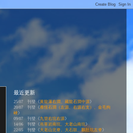
最近更新
25/07 刊登《
黃龍瀑右澗、藏龍石澗中源
》
20/07 刊登《
雁恆石澗（左源、右源右支）、金毛狗
峽
》
09/07 刊登《
九管右坑右源
》
14/06 刊登《
吊草岩南坑、大老山南坑
》
22/05 刊登《
大老山北脊、大石鼓、鵝肚坑左脊
》