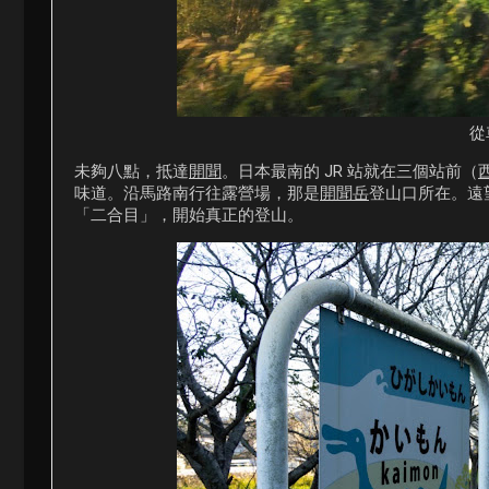
從
未夠八點，抵達
開聞
。日本最南的 JR 站就在三個站前（
味道。沿馬路南行往露營場，那是
開聞岳
登山口所在。遠
「二合目」，開始真正的登山。