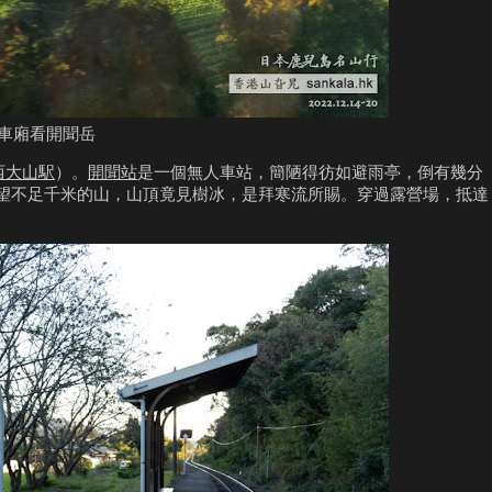
車廂看開聞岳
西大山駅
）。
開聞站
是一個無人車站，簡陋得彷如避雨亭，倒有幾分
望不足千米的山，山頂竟見樹冰，是拜寒流所賜。穿過露營場，抵達