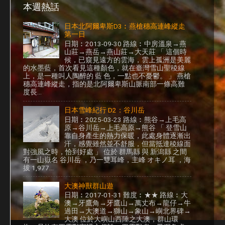
本週熱話
日本北阿爾卑斯D3︰燕槍穗高連峰縱走
第一日
日期︰2013-09-30 路線︰中房溫泉→燕
山莊→燕岳→燕山莊→大天莊 「 這個時
候，已窺見遠方的雲海，雲上孤洲是美麗
的水墨藍，首次看見這種顏色，就在臺灣雪山聖稜線
上，是一種叫人陶醉的 藍 色，一點也不憂鬱。 」 燕槍
穗高連峰縱走，指的是北阿爾卑斯山脈南部一條高難
度長...
日本雪峰紀行 D2：谷川岳
日期︰2025-03-23 路線︰熊谷→上毛高
原→谷川岳→上毛高原→熊谷 「 登雪山
靠自身產生的熱力保暖，此處身體逐漸出
汗，感覺雖然並不舒服，但當抵達稜線面
對強風之時，恰到好處 」 位於 群馬縣 與 新潟縣 之間
有一山嶽名 谷川岳 ，乃一雙耳峰，主峰 オキノ耳 ，海
拔 1,977...
大澳神獸群山遊
日期︰2017-01-31 難度︰★★ 路線︰大
澳→牙鷹角→牙鷹山→萬丈布→龍仔→牛
過田→大澳道→獅山→象山→嶼北界碑→
大澳 位於大嶼山西陲之大澳，群山環