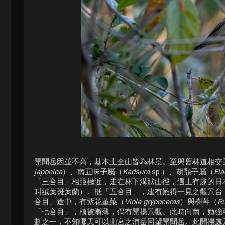
開聞岳
因並不高，基本上全山皆為林景。至與舊林道相交的
japonica
）、南五味子屬（
Kadsura
sp.）、胡頹子屬（
El
「三合目」相距極近，走在林下溝狀山徑，遇上有趣的
日
叫
絨葉斑葉蘭
）。抵「五合目」，建有難得一見之觀景台
合目」途中，有
紫花堇菜
（
Viola grypoceras
）與
樹莓
（
Ru
「七合目」，植被漸薄，偶有開揚景觀。此時向南，勉強
劃之一，不知哪天可以由
宮之浦岳
回望
開聞岳
。此開揚處