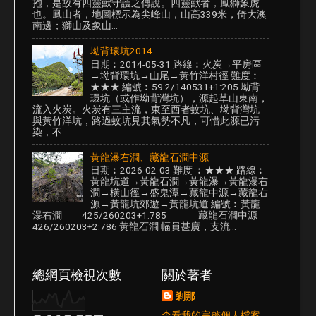
抱，是故有四靈獸守護之傳說。四靈獸者，鳳獅象虎
也。鳳山者，地圖標示為尖峰山，山高339米，倚大澳
南邊；獅山及象山...
坳背環坑2014
日期︰2014-05-31 路線︰火炭→平房區
→坳背環坑→山尾→黃竹洋村徑 難度︰
★★★ 編號︰59.2/140531+1:205 坳背
環坑（或作坳背灣坑），源起草山東南，
流入火炭。火炭有三主流，東至西者蚊坑、坳背灣坑
與黃竹洋坑，路過蚊坑見其氣勢不凡，可惜此源已污
染，不...
黃龍瀑右澗、藏龍石澗中源
日期︰2026-02-03 難度 ︰★★★ 路線︰
黃龍坑道→黃龍石澗→黃龍瀑→黃龍瀑右
澗→橫山徑→盛鬼潭→藏龍中源→藏龍右
源→黃龍坑郊遊→黃龍坑道 編號︰黃龍
瀑右澗 425/260203+1:785 藏龍石澗中源
426/260203+2:786 黃龍石澗 幅員甚廣，支流...
總網頁檢視次數
關於著者
剎那
查看我的完整個人檔案