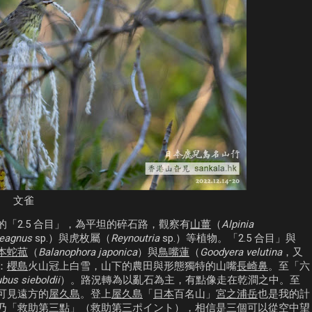
文雀
「2.5 合目」，為平坦的碎石路，觀察有
山薑
（
Alpinia
aeagnus
sp.）與虎枚屬（
Reynoutria
sp.）等植物。「2.5 合目」與
本蛇菰
（
Balanophora japonica
）與
鳥嘴蓮
（
Goodyera velutina
，又
：
櫻島
火山冠上白雪，山下的農田與形態獨特的山嘴
長崎鼻
。至「六
bus sieboldii
）。路況轉為以亂石為主，有點像走在乾澗之中。至
可見遠方的
屋久島
。登上
屋久島
「
日本
百名山」
宮之浦岳
也是我的計
乃「救助第三點」（救助第三ポイント），相信是三個可以從空中望