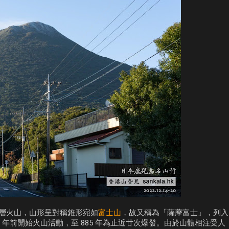
層火山，山形呈對稱錐形宛如
富士山
，故又稱為「薩藦富士」，列入
0 年前開始火山活動，至 885 年為止近廿次爆發。由於山體相注受人