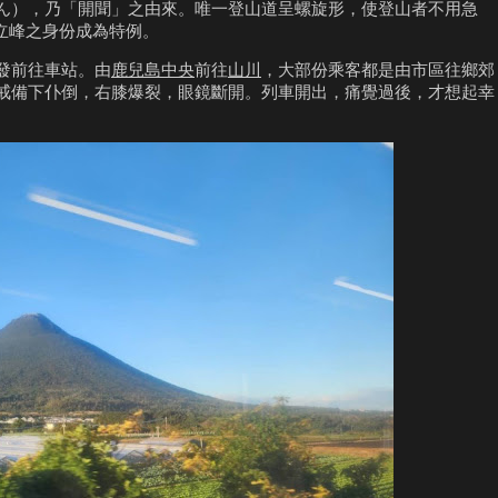
ん），乃「開聞」之由來。唯一登山道呈螺旋形，使登山者不用急
立峰之身份成為特例。
發前往車站。由
鹿兒島中央
前往
山川
，大部份乘客都是由市區往鄉郊
戒備下仆倒，右膝爆裂，眼鏡斷開。列車開出，痛覺過後，才想起幸