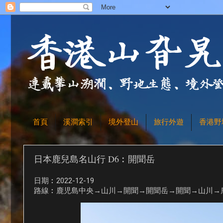
首頁
溪澗索引
境外登山
旅行外遊
香港野
日本鹿兒島名山行 D6︰開聞岳
日期︰2022-12-19
路線︰鹿児島中央→山川→開聞→開聞岳→開聞→山川→