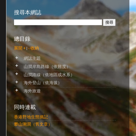
搜尋本網誌
總目錄
展開 +
|
- 收納
網誌主題
山澗岸島路線（依難度）
山澗路線（依地區或水系）
海外登山（依海拔）
海外旅遊
同時連載
香港野地生態摘記
攀山溯澗（舊文章）