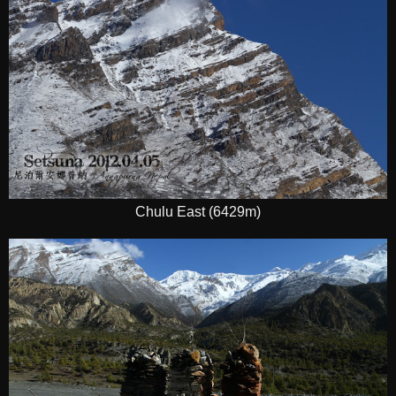
Chulu East (6429m)