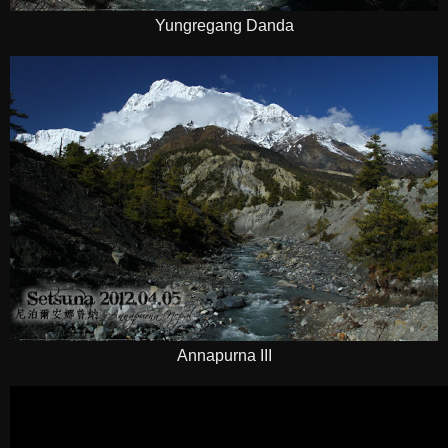
Yungregang Danda
Annapurna III