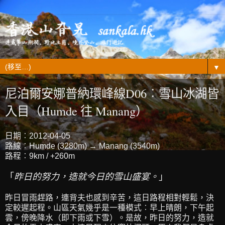
▼
尼泊爾安娜普納環峰線D06︰雪山冰湖皆
入目（Humde 往 Manang）
日期︰2012-04-05
路線︰Humde (3280m) → Manang (3540m)
路程︰9km / +260m
「
昨日的努力，造就今日的雪山盛宴。
」
昨日冒雨趕路，連背夫也感到辛苦，這日路程相對輕鬆，決
定較遲起程。山區天氣幾乎是一種模式︰早上晴朗，下午起
雲，傍晚降水（即下雨或下雪）。是故，昨日的努力，造就