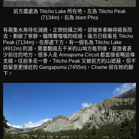
前方盡處為 Tilicho Lake 所在地，左為 Tilicho Peak
(7134m)，右為 Idam Phra
有兩隻水鳥待在湖邊，正想拍攝之時，卻被來者嚇得揚長而
去，劃破了寧靜。驢隊響噹噹的經過，遠方已經看見 Tilicho
Peak (7134m)，在那處下方，有一個名為 Tilicho Lake
(4912m) 的湖，需要翻過五千米的山坳方能到達，是旅者甚
少前往的地方，很多人走 Annapurna Circuit 都直接省略這條
支線。往前多走一會，Tilicho Peak 又被前方的山遮蔽，但不
妨留意更接近的 Gangapurna (7455m)，Chame 就在她的腳
下。