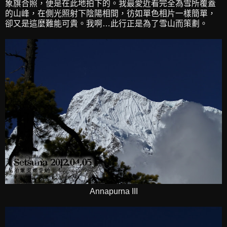
象旗合照，便是在此地拍下的。我最愛近看完全為雪所覆蓋
的山峰，在側光照射下陰陽相間，彷如單色相片一樣簡單，
卻又是這麼難能可貴。我啊…此行正是為了雪山而策劃。
Annapurna III