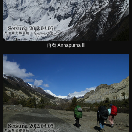
再看 Annapurna III