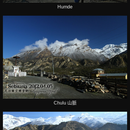
Humde
Chulu 山脈