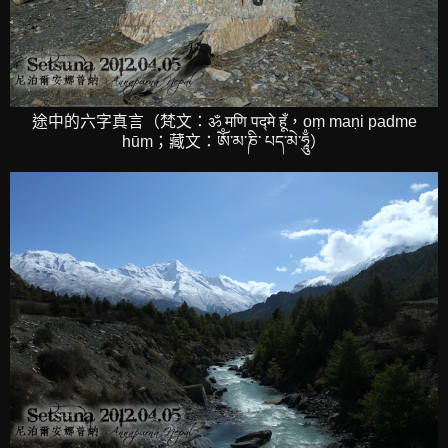
途中的六字真言（梵文：ॐ मणि पद्मे हूँ，oṃ maṇi padme
hūṃ；藏文：ༀ་མ་ཎི་ པད་མེ་ཧཱུྃ）