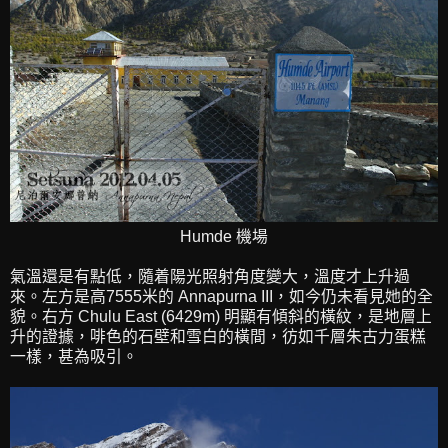
Humde 機場
氣溫還是有點低，隨着陽光照射角度變大，溫度才上升過
來。左方是高7555米的 Annapurna III，如今仍未看見她的全
貌。右方 Chulu East (6429m) 明顯有傾斜的橫紋，是地層上
升的證據，啡色的石壁和雪白的橫間，彷如千層朱古力蛋糕
一樣，甚為吸引。