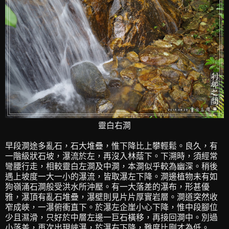
靈白右澗
早段澗途多亂石，石大堆疊，惟下降比上攀輕鬆。良久，有
一階級狀石坡，瀑流於左，再沒入林蔭下。下溯時，須經常
彎腰行走，相較靈白左澗及中澗，本澗似乎較為幽深。稍後
遇上坡度一大一小的瀑流，皆取瀑左下降。澗邊植物未有如
狗嶺涌石澗般受洪水所沖壓。有一大落差的瀑布，形甚優
雅，瀑頂有亂石堆疊，瀑壁則見片片厚實岩層。澗道突然收
窄成峽，一瀑俯衝直下。於瀑左企崖小心下降，惟中段腳位
少且濕滑，只好於中層左邊一巨石橫移，再接回澗中。別過
小落差，再次出現峽瀑，於瀑右下降，難度比剛才為低。