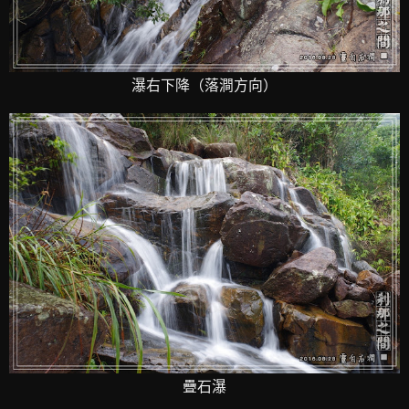
瀑右下降（落澗方向）
疊石瀑