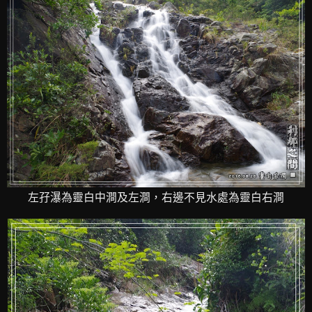
左孖瀑為靈白中澗及左澗，右邊不見水處為靈白右澗