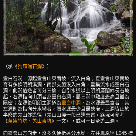
（承《
狗嶺涌石澗
》）
靈白石澗，源起靈會山東南坡，流入白角；查靈會山東南坡
育有多條明朗溪澗，南部支脈沒入白角，盡集流水成靈白石
澗。此澗值遊者可分三途，自引水道以上明朗廣闊綿長石坡
起，右源指向山頂者為靈白右澗，屬三澗中難度最高且最為
隱密；左源後明朗主澗道為
靈白中澗
，為水源最豐富者；其
左源則為指向分水坳者，屬水源最少且最狹窄。三澗皆止於
半廢的羗山郊遊徑（羗山山腰一段已遭棄置，路況可參考
《
苗笛竹坑、羗山東坑
》一文），或可一日全遊三澗。
向靈會山方向走，沒多久便抵達分水坳，左往鳳凰徑 L045 標