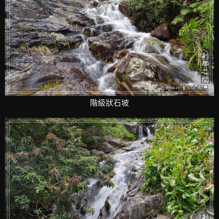
階級狀石坡