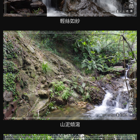
輕絲如紗
山泥傾瀉