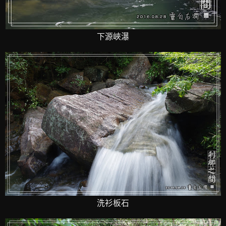
下源峽瀑
洗衫板石