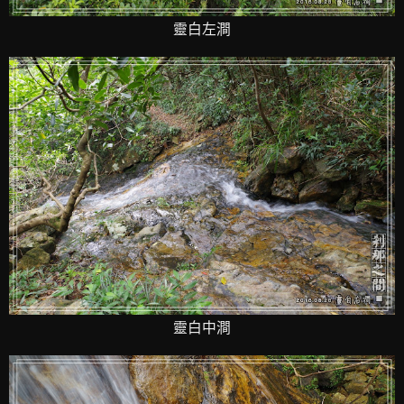
靈白左澗
靈白中澗