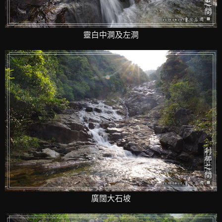
靈白中澗及左澗
廣闊大石坡