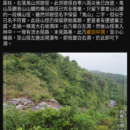
距柱，右落羗山郊遊徑。此郊遊徑自零八雨災後已改道，羗
山及觀音山山腰的橫山路徑已完全廢棄，只留下靈會山山腰
的一段橫山徑，雖然郊遊徑名字保留「羗山」二字，但似乎
已名不符實。此段山徑仍保留原始風貌，更甚者有遭遺棄之
感。走過一條寬大石坡澗床，此乃靈白左澗，然後山徑漸入
林中，一彎有流水阻路，未見路基，此乃
靈白中澗
，宜小心
橫過，至山徑左邊出現瀑布，即抵靈白右澗，於此即可下
溯。