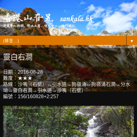
▼
靈白右澗
日期︰2016-08-28
難度︰★★★
路線︰沙嘴（石壁）→引水道→狗嶺涌→狗嶺涌石澗→分水
坳→靈白右澗→引水道→沙嘴（石壁）
編號︰156/160828+2:257