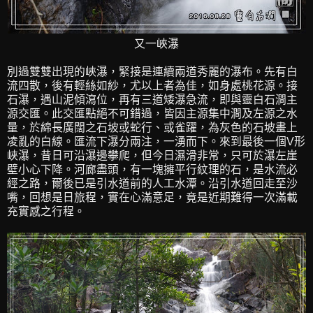
又一峽瀑
別過雙雙出現的峽瀑，緊接是連續兩道秀麗的瀑布。先有白
流四散，後有輕絲如紗，尤以上者為佳，如身處桃花源。接
石瀑，遇山泥傾瀉位，再有三道矮瀑急流，即與靈白石澗主
源交匯。此交匯點絕不可錯過，皆因主源集中澗及左源之水
量，於綿長廣闊之石坡或蛇行、或雀躍，為灰色的石坡畫上
凌亂的白線。匯流下瀑分兩注，一湧而下。來到最後一個V形
峽瀑，昔日可沿瀑邊攀爬，但今日濕滑非常，只可於瀑左崖
壁小心下降。河廊盡頭，有一塊擁平行紋理的石，是水流必
經之路，爾後已是引水道前的人工水潭。沿引水道回走至沙
嘴，回想是日旅程，實在心滿意足，竟是近期難得一次滿載
充實感之行程。