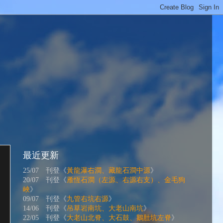
最近更新
25/07 刊登《
黃龍瀑右澗、藏龍石澗中源
》
20/07 刊登《
雁恆石澗（左源、右源右支）、金毛狗
峽
》
09/07 刊登《
九管右坑右源
》
14/06 刊登《
吊草岩南坑、大老山南坑
》
22/05 刊登《
大老山北脊、大石鼓、鵝肚坑左脊
》