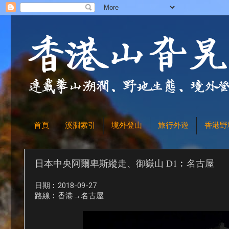
首頁
溪澗索引
境外登山
旅行外遊
香港野
日本中央阿爾卑斯縱走、御嶽山 D1︰名古屋
日期︰2018-09-27
路線︰香港→名古屋