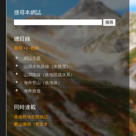
搜尋本網誌
總目錄
展開 +
|
- 收納
網誌主題
山澗岸島路線（依難度）
山澗路線（依地區或水系）
海外登山（依海拔）
海外旅遊
同時連載
香港野地生態摘記
攀山溯澗（舊文章）