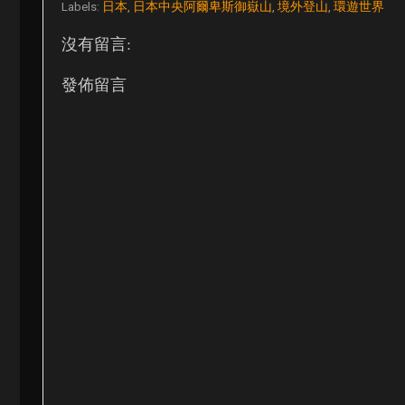
Labels:
日本
,
日本中央阿爾卑斯御嶽山
,
境外登山
,
環遊世界
沒有留言:
發佈留言