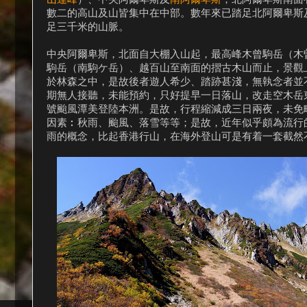
數二的高山及山皆集中在中部。數年來已踏足北阿爾卑斯
足三千米的山脈。
中央阿爾卑斯，北面自大棚入山起，最高峰木曾駒岳（木曽駒
駒岳（南駒ケ岳）、越百山至南面的摺古木山而止，景觀
於林森之中，是故後者遊人希少、踏跡甚淺，無執念者並
期無人接聽，未能預約，只好提早一日落山，改走空木岳
號颱風潭美登陸本洲。是故，行程縮減成三日兩夜，未免
因素︰秋雨、颱風、落雪等等；是故，近年似乎頗為流行
雨的概念，比起香港行山，在海外登山可是有着一套截然