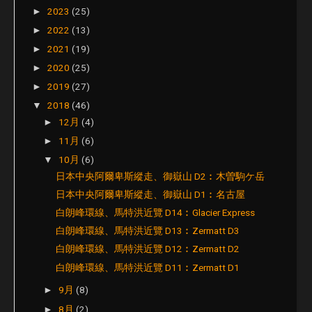
2023
(25)
►
2022
(13)
►
2021
(19)
►
2020
(25)
►
2019
(27)
►
2018
(46)
▼
12月
(4)
►
11月
(6)
►
10月
(6)
▼
日本中央阿爾卑斯縱走、御嶽山 D2︰木曽駒ケ岳
日本中央阿爾卑斯縱走、御嶽山 D1︰名古屋
白朗峰環線、馬特洪近覽 D14︰Glacier Express
白朗峰環線、馬特洪近覽 D13︰Zermatt D3
白朗峰環線、馬特洪近覽 D12︰Zermatt D2
白朗峰環線、馬特洪近覽 D11︰Zermatt D1
9月
(8)
►
8月
(2)
►