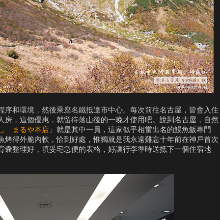
程序和環境，然後乘座名鐵抵達市中心。每次前往名古屋，皆會入住
人房，這個優惠，就留待落山後的一晚才使用吧。說到名古屋，自然
し まるや本店
」就是其中一員，這家似乎相當出名的鰻魚飯專門
魚烤得外脆內軟，恰到好處，惟獨就是我永遠難忘十年前在神戶首次
背囊整理好，填妥宅急便的表格，好讓行李準時送抵下一個住宿地