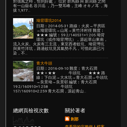
對強風之時，恰到好處 」 位於 群馬縣 與 新潟縣 之間
有一山嶽名 谷川岳 ，乃一雙耳峰，主峰 オキノ耳 ，海
拔 1,977...
坳背環坑2014
日期︰2014-05-31 路線︰火炭→平房區
→坳背環坑→山尾→黃竹洋村徑 難度︰
★★★ 編號︰59.2/140531+1:205 坳背
環坑（或作坳背灣坑），源起草山東南，
流入火炭。火炭有三主流，東至西者蚊坑、坳背灣坑
與黃竹洋坑，路過蚊坑見其氣勢不凡，可惜此源已污
染，不...
青大牛頭
日期︰2016-09-10 難度︰青大石澗
★★ + ★★ 牛頭坑 ★★★ 路
線︰下白泥→大水坑→青大石澗→牛頭坑
→良景坳→良景邨 編號︰青大石澗
19.2/160910+1:258 牛頭坑
157/160910+2:259 青大石澗，源起青山...
總網頁檢視次數
關於著者
剎那
查看我的完整個人檔案