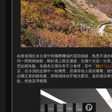
由香港飛往名古屋中部國際機場約需四個鐘，熟悉不過的
同一間商務旅館，剛好遇上限定優惠，住滿十次送一次單
想起鰻魚飯。名鐵名古屋站有不少食肆，其中「
鰻ひつぶ
店，在冷清的走廊中一枝獨秀，排滿等候入座的饕餮。鰻
品嚐正真的鰻魚飯，那種滋味似乎無法重現。返回酒店將
點，然後及早睡覺。