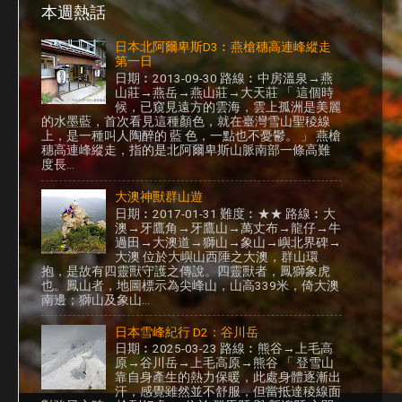
本週熱話
日本北阿爾卑斯D3︰燕槍穗高連峰縱走
第一日
日期︰2013-09-30 路線︰中房溫泉→燕
山莊→燕岳→燕山莊→大天莊 「 這個時
候，已窺見遠方的雲海，雲上孤洲是美麗
的水墨藍，首次看見這種顏色，就在臺灣雪山聖稜線
上，是一種叫人陶醉的 藍 色，一點也不憂鬱。 」 燕槍
穗高連峰縱走，指的是北阿爾卑斯山脈南部一條高難
度長...
大澳神獸群山遊
日期︰2017-01-31 難度︰★★ 路線︰大
澳→牙鷹角→牙鷹山→萬丈布→龍仔→牛
過田→大澳道→獅山→象山→嶼北界碑→
大澳 位於大嶼山西陲之大澳，群山環
抱，是故有四靈獸守護之傳說。四靈獸者，鳳獅象虎
也。鳳山者，地圖標示為尖峰山，山高339米，倚大澳
南邊；獅山及象山...
日本雪峰紀行 D2：谷川岳
日期︰2025-03-23 路線︰熊谷→上毛高
原→谷川岳→上毛高原→熊谷 「 登雪山
靠自身產生的熱力保暖，此處身體逐漸出
汗，感覺雖然並不舒服，但當抵達稜線面