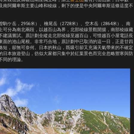
及南阿爾卑斯主要山峰和稜線，剩下的便是中央阿爾卑斯這條這度不
ケ岳，2956米）、檜尾岳（2728米）、空木岳（2864米）、南
上可分為南北兩段，以越百山為界，北部稜線景觀開揚，南部稜線藏
不建議嘗試。原計劃全縱走北部稜線至越百山，可惜越百小屋電話長
東面的池山尾根。非常巧合地，原計劃中已取消的這一日，正是廿四
略短，卻無可奈何。日本的秋山，既吸引卻又充滿天氣帶來的不確定
的日本旅遊登山，彷似大家都只集中於紅葉景色而完全忽略禦寒與防
不同的理論。