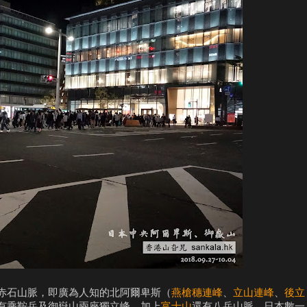
赤石山脈，即廣為人知的北阿爾卑斯（
燕槍穗連峰
、
立山連峰
、
後立
有乘鞍岳及御嶽山兩座獨立峰，加上
富士山
還有八岳山脈，日本數一