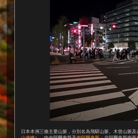
日本本洲三條主要山脈，分別名為飛驒山脈、木曾山脈及
山連峰
）、中央阿爾卑斯及
南阿爾卑斯
；北阿爾卑斯南面