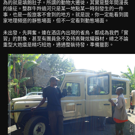
為的就是填飽肚子。所謂的動物大遷徙，其實是整年間漫長
的遠征。整群牛羚過河只是某一地點某一時刻發生的一件
事，也是一般旅客不會到的地方。就是說，你一定能看到國
家地理頻道的靜態場面，但不一定看到動態場面。
未出發，先興奮。連在酒店內出現的雀鳥，都成為我們「實
習」的對象，甚至有團員急不及待高聲炫耀器材，總之不論
重型大炮還是精巧短炮，通通整裝待發，準備獵影。