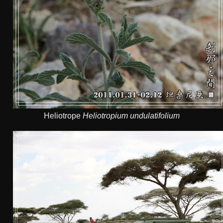
Heliotrope
Heliotropium undulatifolium