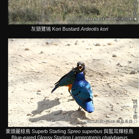
灰頸鷺鴇 Kori Bustard
Ardeotis kori
栗頭麗椋鳥 Superb Starling
Spreo superbus
與藍耳輝椋鳥
Blue-eared Glossy Starling
Lamprotornis chalybaeus