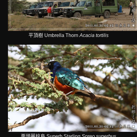
平頂樹 Umbrella Thorn
Acacia tortilis
栗頭麗椋鳥 Superb Starling
Spreo superbus