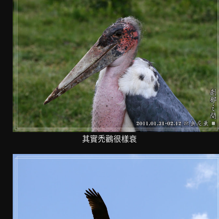
其實禿鸛很樣衰