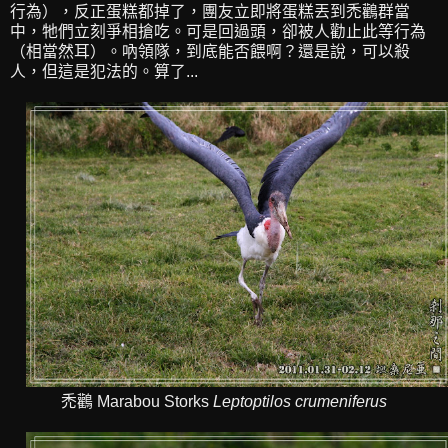
行為），反正蛋糕都掉了，團友立即將蛋糕丟到禿鸛群當
中，牠們立刻爭相搶吃。可是回過頭，卻被人勸止此等行為
（相當然耳）。吶領隊，到底能否餵啊？還是說，可以殺
人，但這是犯法的。算了...
禿鸛 Marabou Storks
Leptoptilos crumeniferus