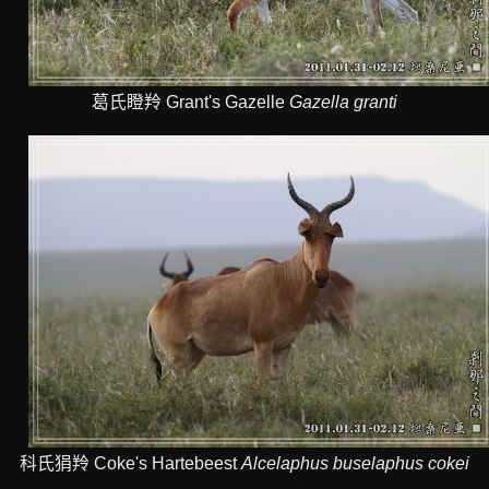
葛氏瞪羚 Grant's Gazelle
Gazella granti
科氏狷羚 Coke's Hartebeest
Alcelaphus buselaphus cokei