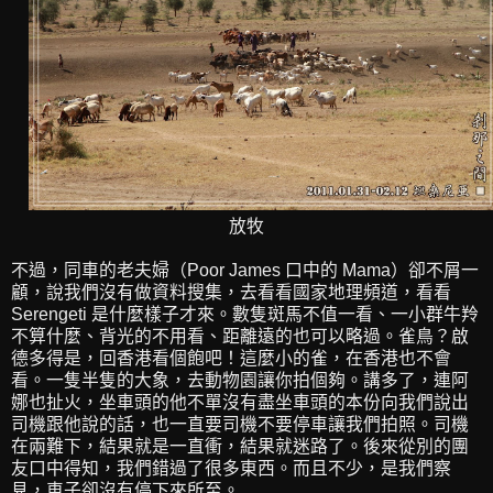
放牧
不過，同車的老夫婦（Poor James 口中的 Mama）卻不屑一
顧，說我們沒有做資料搜集，去看看國家地理頻道，看看
Serengeti 是什麼樣子才來。數隻斑馬不值一看、一小群牛羚
不算什麼、背光的不用看、距離遠的也可以略過。雀鳥？啟
德多得是，回香港看個飽吧！這麼小的雀，在香港也不會
看。一隻半隻的大象，去動物園讓你拍個夠。講多了，連阿
娜也扯火，坐車頭的他不單沒有盡坐車頭的本份向我們說出
司機跟他說的話，也一直要司機不要停車讓我們拍照。司機
在兩難下，結果就是一直衝，結果就迷路了。後來從別的團
友口中得知，我們錯過了很多東西。而且不少，是我們察
見，車子卻沒有停下來所至。