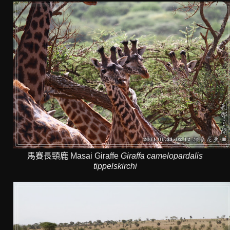
馬賽長頸鹿 Masai Giraffe
Giraffa camelopardalis
tippelskirchi