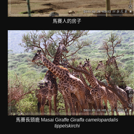
馬賽人的房子
馬賽長頸鹿 Masai Giraffe
Giraffa camelopardalis
tippelskirchi