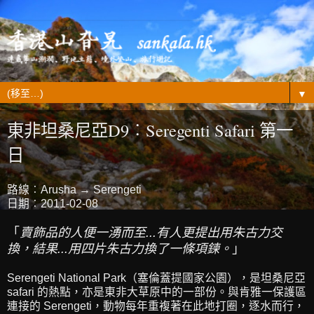
▼
東非坦桑尼亞D9︰Seregenti Safari 第一
日
路線︰Arusha → Serengeti
日期︰2011-02-08
「
賣飾品的人便一湧而至...有人更提出用朱古力交
換，結果...用四片朱古力換了一條項鍊。
」
Serengeti National Park（塞倫蓋提國家公園），是坦桑尼亞
safari 的熱點，亦是東非大草原中的一部份。與肯雅一保護區
連接的 Serengeti，動物每年重複著在此地打圈，逐水而行，