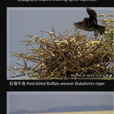
紅喙牛鳥 Red-billed Buffalo-weaver
Bubalornis niger