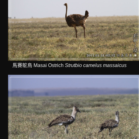
馬賽鴕鳥 Masai Ostrich
Strutbio camelus massaicus