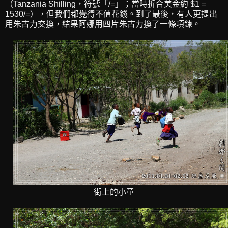
（Tanzania Shilling，符號「/=」；當時折合美金約 $1 =
1530/=），但我們都覺得不值花錢。到了最後，有人更提出
用朱古力交換，結果阿娜用四片朱古力換了一條項鍊。
街上的小童