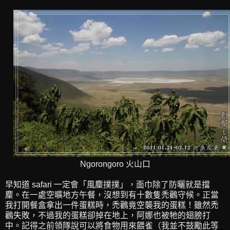
Ngorongoro 火山口
早知道 safari 一定會「風麈撲撲」，面巾除了防曬就是擋
麈。在一處空曠地方午餐，沒想到有十數隻禿鸛守候。正當
我打開餐盒拿出一件蛋糕時，禿鸛竟空襲我的蛋糕！雖然禿
鸛失敗，不過我的蛋糕卻掉在地上，阿娜也被牠的翅膀打
中。記得之前領隊說可以將食物用來餵雀（我並不鼓勵此等