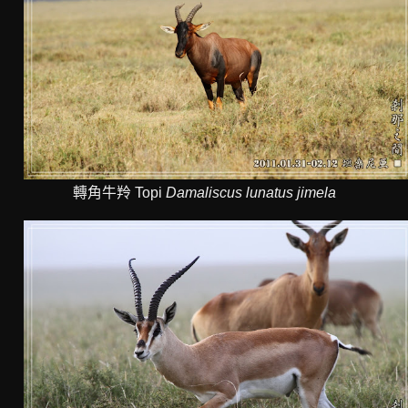
轉角牛羚 Topi
Damaliscus lunatus jimela