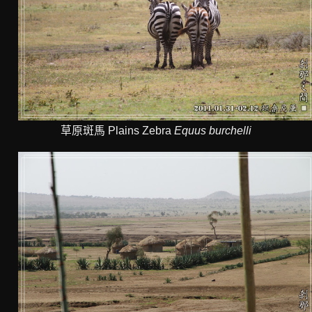
草原斑馬 Plains Zebra
Equus burchelli