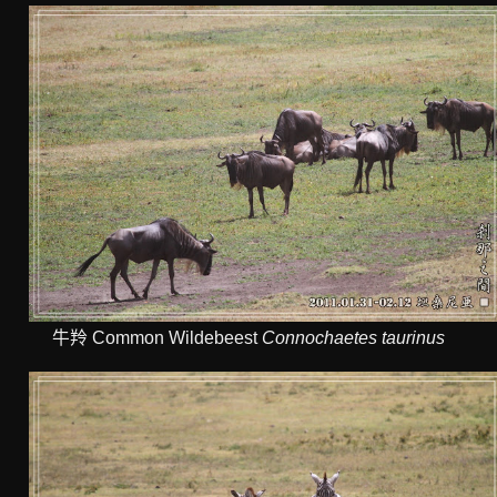
牛羚 Common Wildebeest
Connochaetes taurinus