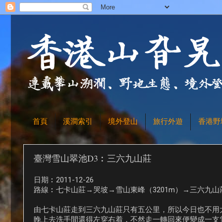
首頁
溪澗索引
境外登山
旅行外遊
香港野
臺灣雪山翠池D3︰三六九山莊
日期︰2011-12-26
路線︰七卡山莊→哭坡→雪山東峰（3201m）→三六九山莊
由七卡山莊走到三六九山莊只有五公里，所以今日也不用
晚上去洗手間還得左穿右着，不然走一轉回來便變成一支