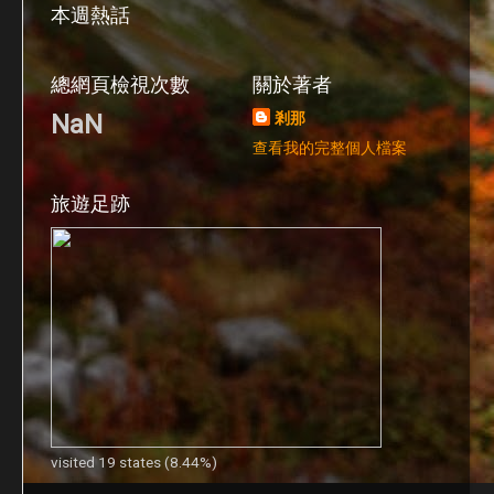
本週熱話
總網頁檢視次數
關於著者
NaN
剎那
查看我的完整個人檔案
旅遊足跡
visited 19 states (8.44%)