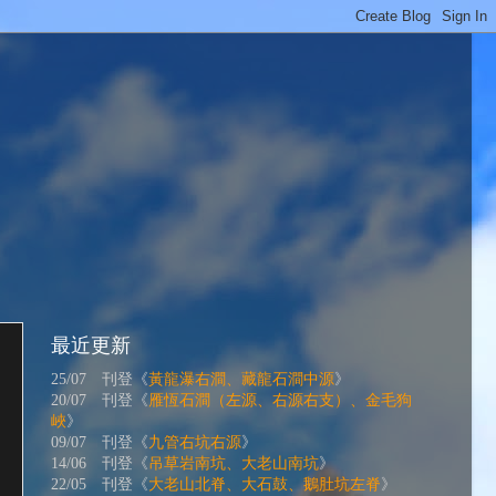
最近更新
25/07 刊登《
黃龍瀑右澗、藏龍石澗中源
》
20/07 刊登《
雁恆石澗（左源、右源右支）、金毛狗
峽
》
09/07 刊登《
九管右坑右源
》
14/06 刊登《
吊草岩南坑、大老山南坑
》
22/05 刊登《
大老山北脊、大石鼓、鵝肚坑左脊
》