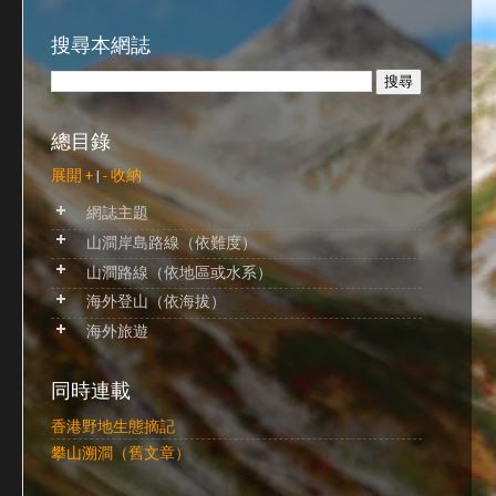
搜尋本網誌
總目錄
展開 +
|
- 收納
網誌主題
山澗岸島路線（依難度）
山澗路線（依地區或水系）
海外登山（依海拔）
海外旅遊
同時連載
香港野地生態摘記
攀山溯澗（舊文章）