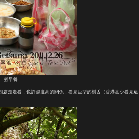
煮早餐
四處走走看，也許濕度高的關係，看見巨型的樹舌（香港甚少看見這