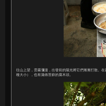
往山上望，雲霧瀰漫，出發前的陽光將它們漸漸打散。在
種大小），也有滿佈苔蘚的腐木頭。