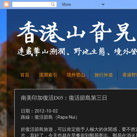
首頁
溪澗索引
境外登山
旅行外遊
香港野
南美印加復活D05︰復活節島第三日
日期︰2012-10-02
路線︰復活節島（Rapa Nui）
於復活節島旅遊，可以肯定能予人極大的休閒感，要不然
片，寫好了，今天也就在早餐前到郵局寄出。郵局在消火局旁邊