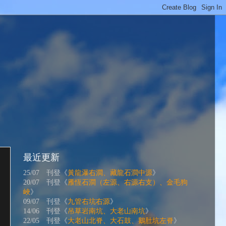
最近更新
25/07 刊登《
黃龍瀑右澗、藏龍石澗中源
》
20/07 刊登《
雁恆石澗（左源、右源右支）、金毛狗
峽
》
09/07 刊登《
九管右坑右源
》
14/06 刊登《
吊草岩南坑、大老山南坑
》
22/05 刊登《
大老山北脊、大石鼓、鵝肚坑左脊
》