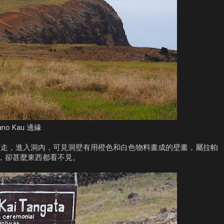
ano Kau 邊緣
邊的樓梯下走，進入洞內，可見洞壁有用橙色和白色物料畫成的壁畫，屬拉帕
eta，卻甚麼東西都看不見。