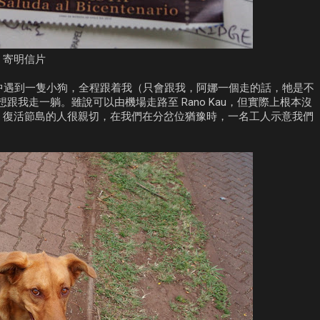
寄明信片
路，途中遇到一隻小狗，全程跟着我（只會跟我，阿娜一個走的話，牠是不
我走一躺。雖說可以由機場走路至 Rano Kau，但實際上根本沒
。復活節島的人很親切，在我們在分岔位猶豫時，一名工人示意我們