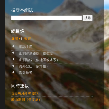
搜尋本網誌
總目錄
展開 +
|
- 收納
網誌主題
山澗岸島路線（依難度）
山澗路線（依地區或水系）
海外登山（依海拔）
海外旅遊
同時連載
香港野地生態摘記
攀山溯澗（舊文章）