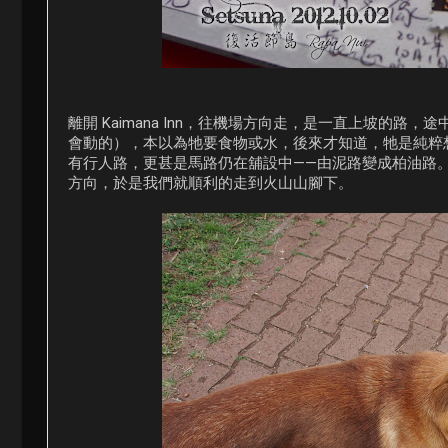
離開 Kaimana Inn，往機場方向走，是一直上坡的
會動的），本以為牠要食物或水，後來才知道，牠是純粹想跟
有行人路，更甚是馬路仍在舖設中——由泥路變成柏油路
方向，於是我們就順利的走到火山山腳下。