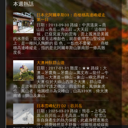
本週熱話
日本北阿爾卑斯D3︰燕槍穗高連峰縱走
第一日
日期︰2013-09-30 路線︰中房溫泉→燕
山莊→燕岳→燕山莊→大天莊 「 這個時
候，已窺見遠方的雲海，雲上孤洲是美麗
的水墨藍，首次看見這種顏色，就在臺灣雪山聖稜線
上，是一種叫人陶醉的 藍 色，一點也不憂鬱。 」 燕槍
穗高連峰縱走，指的是北阿爾卑斯山脈南部一條高難
度長...
大澳神獸群山遊
日期︰2017-01-31 難度︰★★ 路線︰大
澳→牙鷹角→牙鷹山→萬丈布→龍仔→牛
過田→大澳道→獅山→象山→嶼北界碑→
大澳 位於大嶼山西陲之大澳，群山環
抱，是故有四靈獸守護之傳說。四靈獸者，鳳獅象虎
也。鳳山者，地圖標示為尖峰山，山高339米，倚大澳
南邊；獅山及象山...
日本雪峰紀行 D2：谷川岳
日期︰2025-03-23 路線︰熊谷→上毛高
原→谷川岳→上毛高原→熊谷 「 登雪山
靠自身產生的熱力保暖，此處身體逐漸出
汗，感覺雖然並不舒服，但當抵達稜線面