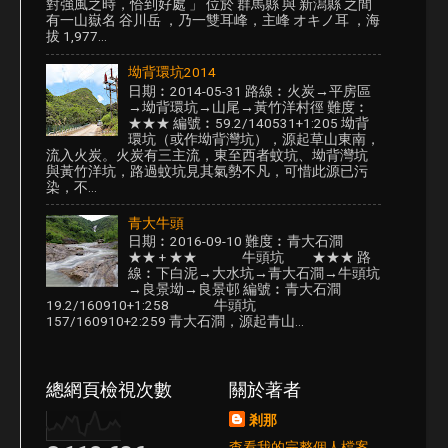
對強風之時，恰到好處 」 位於 群馬縣 與 新潟縣 之間
有一山嶽名 谷川岳 ，乃一雙耳峰，主峰 オキノ耳 ，海
拔 1,977...
坳背環坑2014
日期︰2014-05-31 路線︰火炭→平房區
→坳背環坑→山尾→黃竹洋村徑 難度︰
★★★ 編號︰59.2/140531+1:205 坳背
環坑（或作坳背灣坑），源起草山東南，
流入火炭。火炭有三主流，東至西者蚊坑、坳背灣坑
與黃竹洋坑，路過蚊坑見其氣勢不凡，可惜此源已污
染，不...
青大牛頭
日期︰2016-09-10 難度︰青大石澗
★★ + ★★ 牛頭坑 ★★★ 路
線︰下白泥→大水坑→青大石澗→牛頭坑
→良景坳→良景邨 編號︰青大石澗
19.2/160910+1:258 牛頭坑
157/160910+2:259 青大石澗，源起青山...
總網頁檢視次數
關於著者
剎那
查看我的完整個人檔案