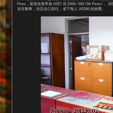
Peso，當地兌換率為 US$1 兌 $450~500 Cile Peso
並非難事，決定自己前往，省下每人 US$40 的旅費。