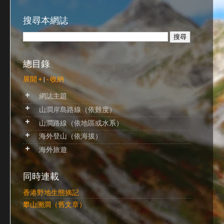
搜尋本網誌
總目錄
展開 +
|
- 收納
網誌主題
山澗岸島路線（依難度）
山澗路線（依地區或水系）
海外登山（依海拔）
海外旅遊
同時連載
香港野地生態摘記
攀山溯澗（舊文章）