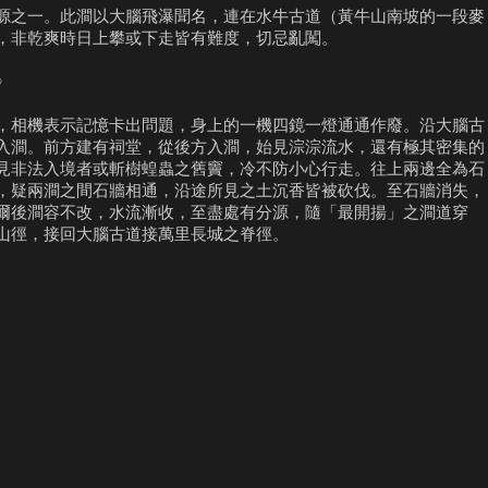
源之一。此澗以大腦飛瀑聞名，連在水牛古道（黃牛山南坡的一段麥
，非乾爽時日上攀或下走皆有難度，切忌亂闖。
》
，相機表示記憶卡出問題，身上的一機四鏡一燈通通作廢。沿大腦古
入澗。前方建有祠堂，從後方入澗，始見淙淙流水，還有極其密集的
見非法入境者或斬樹蝗蟲之舊竇，冷不防小心行走。往上兩邊全為石
，疑兩澗之間石牆相通，沿途所見之土沉香皆被砍伐。至石牆消失，
爾後澗容不改，水流漸收，至盡處有分源，隨「最開揚」之澗道穿
山徑，接回大腦古道接萬里長城之脊徑。