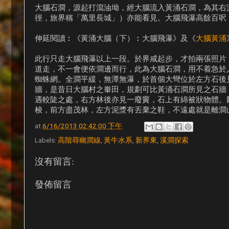
大腦石澗，源起打瀉油坳，經大腦流入黃涌石澗，為其右
徑，旅界稱「萬里長城」）亦能看見。大腦飛瀑高餘百呎
伸延閱讀︰《黃涌大腦（下）︰大腦飛瀑》及《
大腦黃涌
此行只走大腦飛瀑以上一段。於界咸起步，才拍兩張照片
道走，不一會便依澗邊而行，此為大腦石澗，用不着急於
蜘蛛網。全澗平緩，無潭無瀑，於首個大彎位於左方石後
牆，是昔日大腦村之輋田，規劃可比黃涌石澗所見之石牆
遇較陡之處，右方林後亦見一廢竇，石上有綿被狀物體。
梭，前方盡茂林，左方泥漿有丟棄之鞋，不遠處就是離澗
at
6/16/2013 02:42:00 下午
Labels:
高階尋幽澗線
,
黃牛水系
,
新界東
,
溪澗探索
沒有留言:
發佈留言