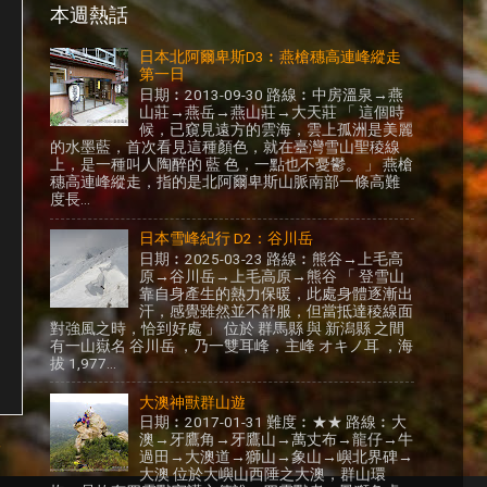
本週熱話
日本北阿爾卑斯D3︰燕槍穗高連峰縱走
第一日
日期︰2013-09-30 路線︰中房溫泉→燕
山莊→燕岳→燕山莊→大天莊 「 這個時
候，已窺見遠方的雲海，雲上孤洲是美麗
的水墨藍，首次看見這種顏色，就在臺灣雪山聖稜線
上，是一種叫人陶醉的 藍 色，一點也不憂鬱。 」 燕槍
穗高連峰縱走，指的是北阿爾卑斯山脈南部一條高難
度長...
日本雪峰紀行 D2：谷川岳
日期︰2025-03-23 路線︰熊谷→上毛高
原→谷川岳→上毛高原→熊谷 「 登雪山
靠自身產生的熱力保暖，此處身體逐漸出
汗，感覺雖然並不舒服，但當抵達稜線面
對強風之時，恰到好處 」 位於 群馬縣 與 新潟縣 之間
有一山嶽名 谷川岳 ，乃一雙耳峰，主峰 オキノ耳 ，海
拔 1,977...
大澳神獸群山遊
日期︰2017-01-31 難度︰★★ 路線︰大
澳→牙鷹角→牙鷹山→萬丈布→龍仔→牛
章
過田→大澳道→獅山→象山→嶼北界碑→
大澳 位於大嶼山西陲之大澳，群山環