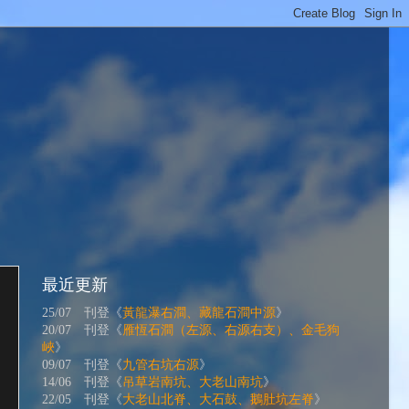
最近更新
25/07 刊登《
黃龍瀑右澗、藏龍石澗中源
》
20/07 刊登《
雁恆石澗（左源、右源右支）、金毛狗
峽
》
09/07 刊登《
九管右坑右源
》
14/06 刊登《
吊草岩南坑、大老山南坑
》
22/05 刊登《
大老山北脊、大石鼓、鵝肚坑左脊
》