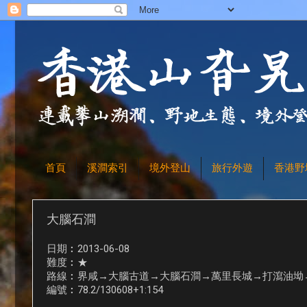
首頁
溪澗索引
境外登山
旅行外遊
香港野
大腦石澗
日期︰2013-06-08
難度︰★
路線︰界咸→大腦古道→大腦石澗→萬里長城→打瀉油坳
編號︰78.2/130608+1:154