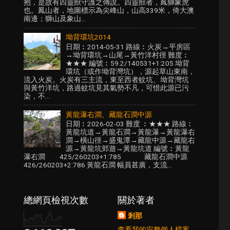
抱，是故有四靈獸守護之傳說。四靈獸者，鳳獅象虎
也。鳳山者，地圖標示為尖峰山，山高339米，倚大澳
南邊；獅山及象山...
坳背環坑2014
日期︰2014-05-31 路線︰火炭→平房區
→坳背環坑→山尾→黃竹洋村徑 難度︰
★★★ 編號︰59.2/140531+1:205 坳背
環坑（或作坳背灣坑），源起草山東南，
流入火炭。火炭有三主流，東至西者蚊坑、坳背灣坑
與黃竹洋坑，路過蚊坑見其氣勢不凡，可惜此源已污
染，不...
黃龍瀑右澗、藏龍石澗中源
日期︰2026-02-03 難度 ︰★★★ 路線︰
黃龍坑道→黃龍石澗→黃龍瀑→黃龍瀑右
澗→橫山徑→盛鬼潭→藏龍中源→藏龍右
源→黃龍坑郊遊→黃龍坑道 編號︰黃龍
瀑右澗 425/260203+1:785 藏龍石澗中源
426/260203+2:786 黃龍石澗 幅員甚廣，支流...
總網頁檢視次數
關於著者
剎那
查看我的完整個人檔案