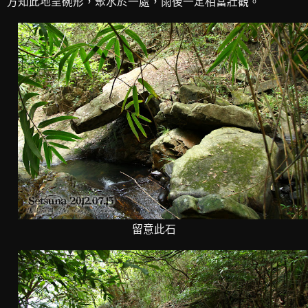
方知此地呈碗形，聚水於一處，雨後一定相當壯觀。
留意此石