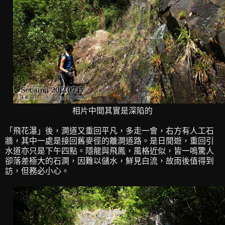
相片中間其實是深陷的
「飛花瀑」後，澗道又重回平凡，多走一會，右方有人工石
牆，其中一處是接回舊麥徑的離澗道路。是日閒遊，重回引
水道亦只是下午四點。隱龍與飛鳳，風格近似，皆一嗚驚人
卻落差極大的石澗，因難以儲水，鮮見白流，故雨後值得到
訪，但務必小心。