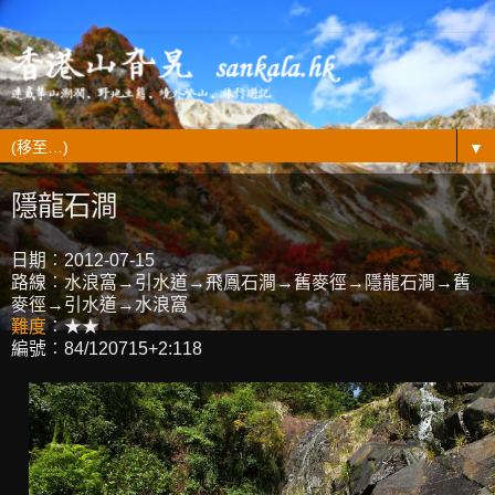
▼
隱龍石澗
日期︰2012-07-15
路線︰水浪窩→引水道→飛鳳石澗→舊麥徑→隱龍石澗→舊
麥徑→引水道→水浪窩
難度
︰★★
編號︰84/120715+2:118