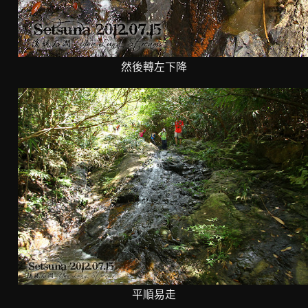
然後轉左下降
平順易走