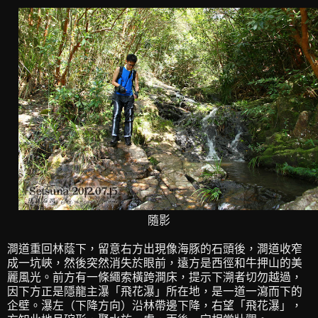
隨影
澗道重回林蔭下，留意右方出現像海豚的石頭後，澗道收窄
成一坑峽，然後突然消失於眼前，遠方是西徑和牛押山的美
麗風光。前方有一條繩索橫跨澗床，提示下溯者切勿越過，
因下方正是隱龍主瀑「飛花瀑」所在地，是一道一瀉而下的
企壁。瀑左（下降方向）沿林帶邊下降，右望「飛花瀑」，