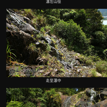
瀑左山徑
走至瀑中