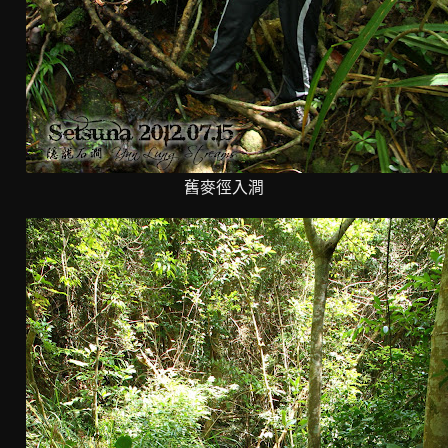
舊麥徑入澗