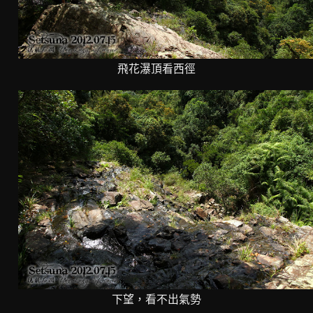
飛花瀑頂看西徑
下望，看不出氣勢