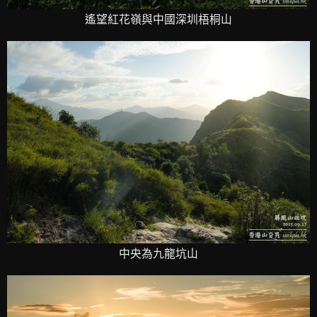
遙望紅花嶺與中國深圳梧桐山
中央為九龍坑山