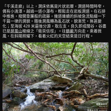
「千溪走廊」以上，澗床依舊是片狀岩層，澗道時闊時窄，
偶有小清潭。越過一道小瀑布，輕鬆走在岩板澗道。在石排
中推進，撥開垂簾般的疏藤，幾道連續的斜坡急流點綴一下
千篇一律的澗貌。隨後澗風轉為亂石狀，貌漸荒，無甚變
化；至海拔 428 米最後分源，取左支，良久即成闊谷，谷盡
已是
屏風山
稜線之「衛奕信徑」。往
鶴藪
方向走，乘着微
風，在斜陽照耀下，看着火紅的天空結束是日行程。