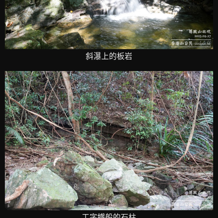
斜瀑上的板岩
工字鐵般的石柱