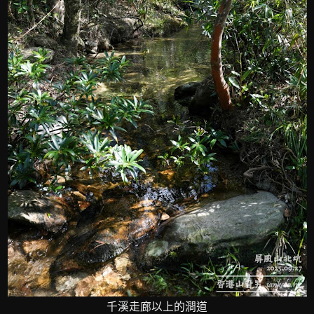
千溪走廊以上的澗道