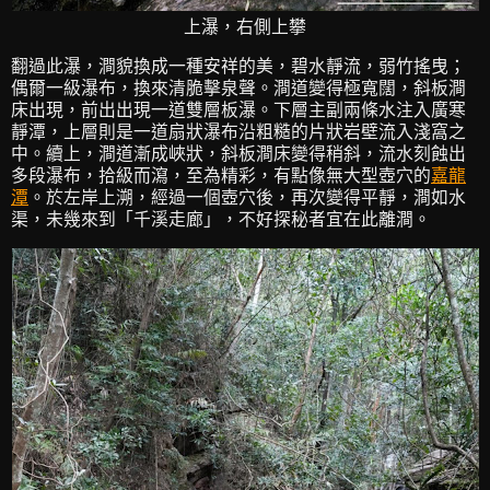
上瀑，右側上攀
翻過此瀑，澗貌換成一種安祥的美，碧水靜流，弱竹搖曳；
偶爾一級瀑布，換來清脆擊泉聲。澗道變得極寬闊，斜板澗
床出現，前出出現一道雙層板瀑。下層主副兩條水注入廣寒
靜潭，上層則是一道扇狀瀑布沿粗糙的片狀岩壁流入淺窩之
中。續上，澗道漸成峽狀，斜板澗床變得稍斜，流水刻蝕出
多段瀑布，拾級而瀉，至為精彩，有點像無大型壺穴的
嘉龍
潭
。於左岸上溯，經過一個壺穴後，再次變得平靜，澗如水
渠，未幾來到「千溪走廊」，不好探秘者宜在此離澗。