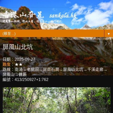
▼
屏風山北坑
日期︰2025-09-27
難度
︰★★
路線︰南涌→老龍田→屏南石澗→屏風山北坑→千溪走廊→
屏風山→鶴藪
編號︰413/250927+1:762