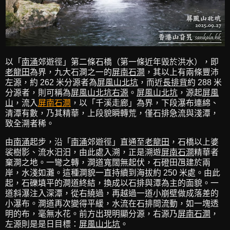
以「
南涌
郊遊徑」第二條石橋（第一條近年毀於洪水），即
老龍田
為界，九大石澗之一的
屏南石澗
，其以上有兩條豐沛
左源，約 262 米分源者為
屏風山北坑
，而近
長排背
約 288 米
分源者，則可稱為
屏風山北坑右源
。
屏風山北坑
，源起
屏風
山
，流入
屏南石澗
，以「千溪走廊」為界，下段瀑布連綿、
清潭有數，乃其精華，上段貌瞬轉荒，僅石排急流與淺潭，
致全溯者稀。
由
南涌
起步，沿「
南涌
郊遊徑」直通至
老龍田
，石橋以上婆
裟樹影、流水汨汨，由此處入溯，正是溯遊
屏南石澗
精華者
棄澗之地。一彎之轉，澗道寬闊無起伏，石磴田乪建於兩
岸，水淺如灘。這種澗貌一直持續到海拔約 250 米處。由此
起，石礫填平的澗道終結，換成以石排與潭為主的面貌。一
道斜瀑注入深潭，從右繞過，再越過一道小崩壁做成落差的
小瀑布。澗道再次變得平緩，水流在石排間流動，如一塊透
明的布，毫無水花。前方出現明顯分源，右源乃
屏南石澗
，
左源則是是日目標：
屏風山北坑
。