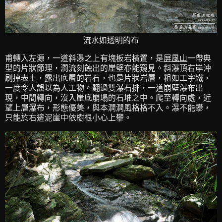
流水如透明的布
甫轉入左源，一道斜瀑之上有塊板岩橫置，是
屏風山
一帶典
型的片狀節理，澗流刻蝕出的崖壁亦能窺見。斜瀑頂右岸沖
刷掉表土，露出底層的岩石，也是片狀岩層，粗如工字鐵，
一度令人誤以為人工物。翻過雙瀑石排，一道崩壁瀑布出
現，中間轉向，沒入崖底崩塌的石堆之中。爬至轉向處，近
望上層瀑布，形態優美，與本澗澗風格格不入。瀑不能攀，
只能於右邊泥崖中依樹根小心上攀。