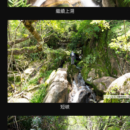
繼續上溯
短峽