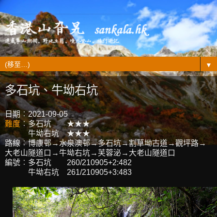
▼
多石坑、牛坳右坑
日期︰2021-09-05
難度
︰多石坑 ★★★
牛坳右坑 ★★★
路線︰博康邨→水泉澳邨→多石坑→割草坳古道→觀坪路→
大老山隧道口→牛坳右坑→芙蓉泌→大老山隧道口
編號︰多石坑 260/210905+2:482
牛坳右坑 261/210905+3:483