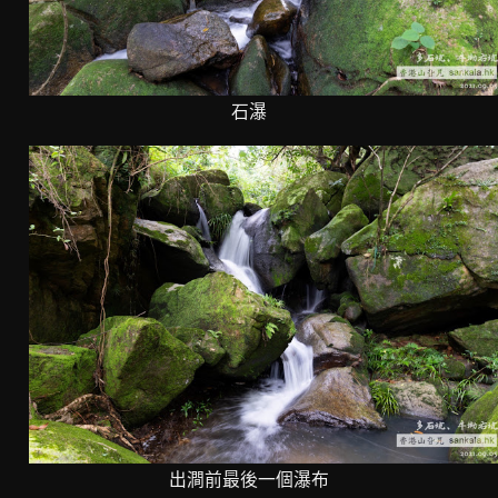
石瀑
出澗前最後一個瀑布