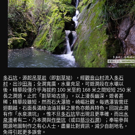
多石坑
，源起
吊草岩
（即
割草坳
），經
觀音山村
流入
多石
村
，出沙
田海
；全澗寬廣，水量充足，可遊澗段在水壩以
後，精華段僅介乎海拔約 100 米至約 168 米之間短短 250 米
長之澗道，止於「割草坳古道」，以上漫長幽深，遊者甚
稀；精華段雖短，然而石大瀑險，崎嶇壯觀，每遇瀑皆需迂
迴翻越，石面長滿綠油油苔蘚之景色亦頗具特色。回說此澗
有作「水泉澳坑」，惟不旦
多石坑
早出現且更準確，而出
水
泉澳
者有二，乃本澗與
作壆坑
（或曰
慈沙石澗
）；奉喻參與
開源地圖制作之有心人士，盡量比對資訊，減少自創地名，
免得引起更多誤會。