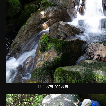
拱門瀑布頂的瀑布