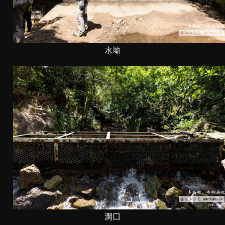
水壩
澗口