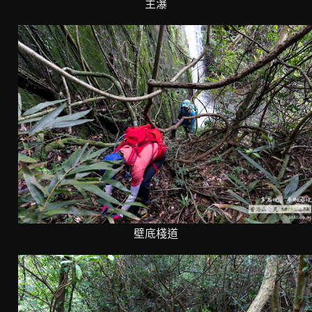
主瀑
壁底棧道