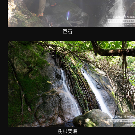
巨石
樹根雙瀑