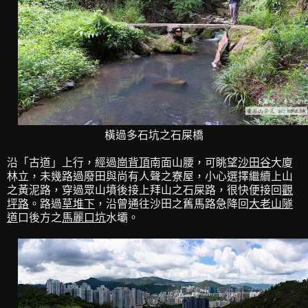
橫過多石坑之石屎橋
沿「古道」上行，經過
崗背頂
南面山腰，可眺望
沙田谷
大廈
林立，未幾路過廢田與尚有人聲之寮屋，小心選擇繼續上山
之黃泥路，穿過眾山墳後接上拜山之石屎路，很快便接回
觀
坪路
。路過
草堆下
，沿曾通往沙田之舊馬路急降回
大老山隧
道
口後方之
馬麗口坑
水壩。