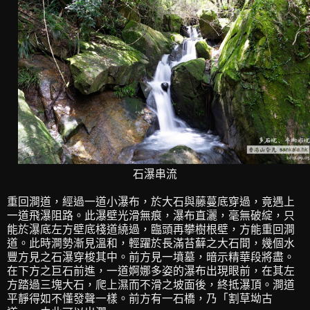
石瀑串流
重回澗道，經過一道小瀑布，於大石與藤蔓底穿過，竟遇上
一道飛瀑阻路。此瀑壁光滑無痕，瀑布直灑，毫無破綻，只
能於瀑底左方壁底棧道繞過，臨頭再攀樹根壁，方能重回澗
道。此時澗勢漸見溫和，輕躍於長滿苔蘚之大石間，幾個水
豐方見之石瀑穿梭其中。前方見一墳墓，暗示精華段將盡。
在下方之巨石前進，一道婀娜多姿的瀑布出現眼前，在其左
方踏過三塊大石，爬上濕而不滑之坡面後，終抵瀑頂。澗道
平靜得如不懂發聲一樣。前方有一石橋，乃「割草坳古