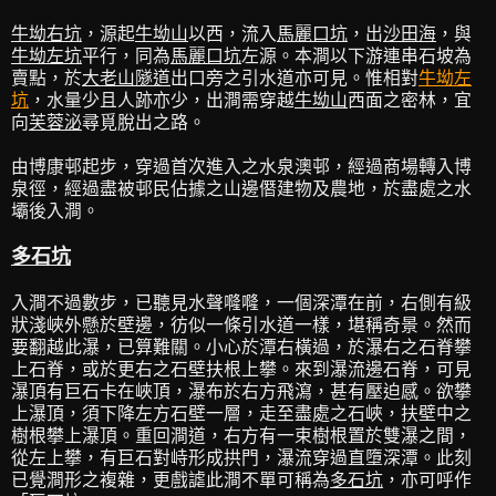
牛坳右坑
，源起
牛坳山
以西，流入
馬麗口坑
，出
沙田海
，與
牛坳左坑
平行，同為
馬麗口坑
左源。本澗以下游連串石坡為
賣點，於
大老山隧道
出口旁之引水道亦可見。惟相對
牛坳左
坑
，水量少且人跡亦少，出澗需穿越
牛坳山
西面之密林，宜
向
芙蓉泌
尋覓脫出之路。
由博康邨起步，穿過首次進入之水泉澳邨，經過商場轉入博
泉徑，經過盡被邨民佔據之山邊僭建物及農地，於盡處之水
壩後入澗。
多石坑
入澗不過數步，已聽見水聲𠾐𠾐，一個深潭在前，右側有級
狀淺峽外懸於壁邊，彷似一條引水道一樣，堪稱奇景。然而
要翻越此瀑，已算難關。小心於潭右橫過，於瀑右之石脊攀
上石脊，或於更右之石壁扶根上攀。來到瀑流邊石脊，可見
瀑頂有巨石卡在峽頂，瀑布於右方飛瀉，甚有壓迫感。欲攀
上瀑頂，須下降左方石壁一層，走至盡處之石峽，扶壁中之
樹根攀上瀑頂。重回澗道，右方有一束樹根置於雙瀑之間，
從左上攀，有巨石對峙形成拱門，瀑流穿過直墮深潭。此刻
已覺澗形之複雜，更戲謔此澗不單可稱為
多石坑
，亦可呼作