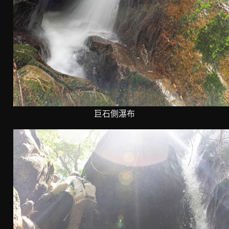
巨石側瀑布