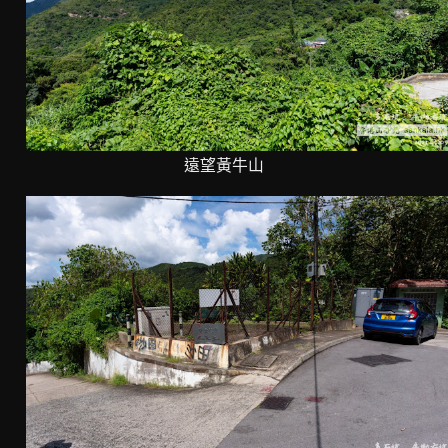
遠望黃牛山