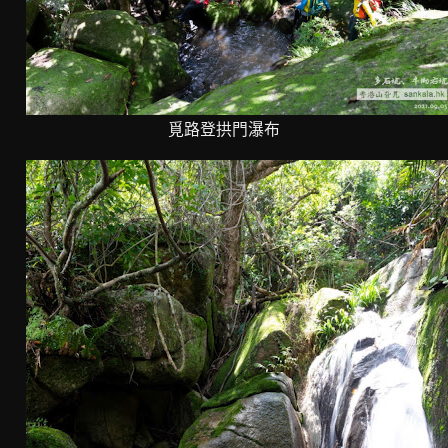
覓路登拱門瀑布