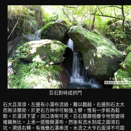
巨石對峙成拱門
石大且濕滑，左邊有小瀑布流過，難以翻越，右邊則石太大
而無法攀爬，於更右方林中可勉強上攀，惟有一步較為鬆
軟。於瀑頂下望，洞口清晰可見，巨石層層相疊令地勢變得
複雜無比。上承一道雅緻瀑布，然後有流水刻成之圓滑石
坑。澗道右轉，有幾疊石瀑串流，水流之大令石面滑不可踏