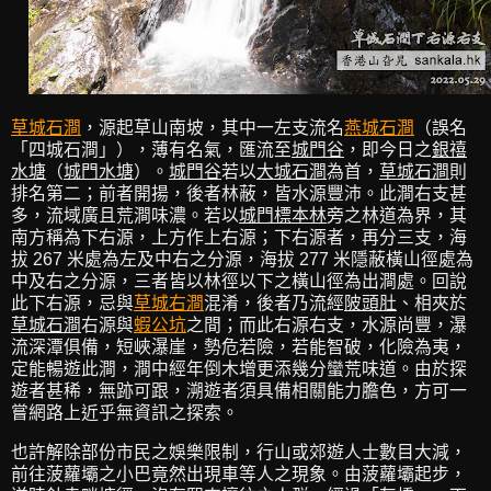
草城石澗
，源起草山南坡，其中一左支流名
燕城石澗
（誤名
「四城石澗」），薄有名氣，匯流至
城門谷
，即今日之
銀禧
水塘
（
城門水塘
）。
城門谷
若以
大城石澗
為首，
草城石澗
則
排名第二；前者開揚，後者林蔽，皆水源豐沛。此澗右支甚
多，流域廣且荒澗味濃。若以
城門標本林
旁之林道為界，其
南方稱為下右源，上方作上右源；下右源者，再分三支，海
拔 267 米處為左及中右之分源，海拔 277 米隱蔽橫山徑處為
中及右之分源，三者皆以林徑以下之橫山徑為出澗處。回說
此下右源，忌與
草城右澗
混淆，後者乃流經
陂頭肚
、相夾於
草城石澗
右源與
蝦公坑
之間；而此右源右支，水源尚豐，瀑
流深潭俱備，短峽瀑崖，勢危若險，若能智破，化險為夷，
定能暢遊此澗，澗中經年倒木增更添幾分蠻荒味道。由於探
遊者甚稀，無跡可跟，溯遊者須具備相關能力膽色，方可一
嘗網路上近乎無資訊之探索。
也許解除部份市民之娛樂限制，行山或郊遊人士數目大減，
前往菠蘿壩之小巴竟然出現車等人之現象。由菠蘿壩起步，