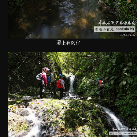
瀑上有骰仔