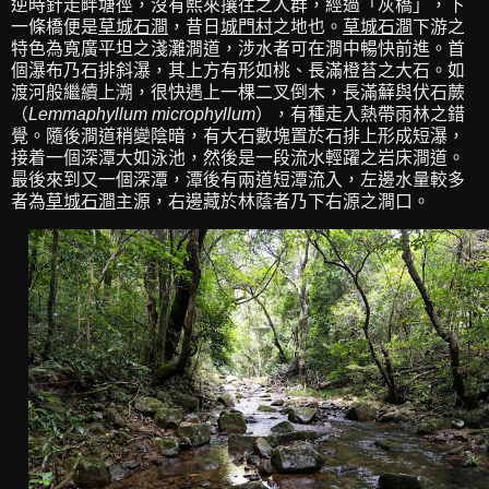
逆時針走畔塘徑，沒有熙來攘往之人群，經過「灰橋」，下
一條橋便是
草城石澗
，昔日
城門村
之地也。
草城石澗
下游之
特色為寬廣平坦之淺灘澗道，涉水者可在澗中暢快前進。首
個瀑布乃石排斜瀑，其上方有形如桃、長滿橙苔之大石。如
渡河般繼續上溯，很快遇上一棵二叉倒木，長滿蘚與伏石蕨
（
Lemmaphyllum microphyllum
），有種走入熱帶雨林之錯
覺。隨後澗道稍變陰暗，有大石數塊置於石排上形成短瀑，
接着一個深潭大如泳池，然後是一段流水輕躍之岩床澗道。
最後來到又一個深潭，潭後有兩道短潭流入，左邊水量較多
者為
草城石澗
主源，右邊藏於林蔭者乃下右源之澗口。