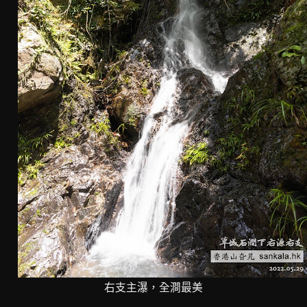
右支主瀑，全澗最美