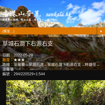
▼
草城石澗下右源右支
日期︰2022-05-29
難度
︰★★★
路線︰菠蘿壩→草城石澗→草城石澗下右源右支→畔塘徑→
菠蘿壩
編號︰294/220529+1:544