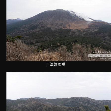
回望韓國岳