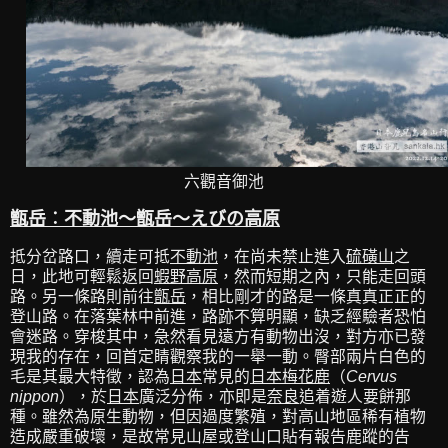
六觀音御池
甑岳︰不動池～甑岳～えびの高原
抵分岔路口，續走可抵
不動池
，在尚未禁止進入
硫磺山
之
日，此地可輕鬆返回
蝦野高原
，然而短期之內，只能走回頭
路。另一條路則前往
甑岳
，相比剛才的路是一條真真正正的
登山路。在落葉林中前進，路跡不算明顯，缺乏經驗者恐怕
會迷路。穿梭其中，急然看見遠方有動物出沒，對方亦已發
現我的存在，回首定睛觀察我的一舉一動。臀部兩片白色的
毛是其最大特徵，認為
日本
常見的
日本梅花鹿
（
Cervus
nippon
），於
日本
廣泛分佈，亦即是
奈良
追着遊人要餅那
種。雖然為原生動物，但因過度繁殖，對高山地區稀有植物
造成嚴重破壞，是故常見山屋或登山口貼有報告鹿蹤的告