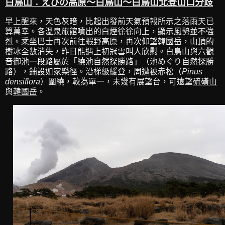
白鳥山︰えびの高原～白鳥山～白鳥山北登山口分歧
早上醒來，天色灰暗，比起出發前天氣預報所示之落雨天已
算萬幸。各溫泉旅館噴出的白煙徐徐向上，顯示風勢並不強
烈。乘坐巴士再次前往
蝦野高原
，再次仰望
韓國岳
，山頂的
樹冰全數消失，昨日能遇上初冠雪叫人欣慰。白鳥山與六觀
音御池一段路屬於「繞池自然探勝路」（池めぐり自然探勝
路），鋪設如家樂徑。沿梯級緩登，周遭被赤松（
Pinus
densiflora
）圍繞，較為單一，未幾有展望台，可遠望
硫磺山
與
韓國岳
。