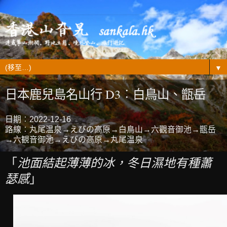
▼
日本鹿兒島名山行 D3︰白鳥山、甑岳
日期︰2022-12-16
路線︰丸尾温泉→えびの高原→白鳥山→六觀音御池→甑岳
→六観音御池→えびの高原→丸尾温泉
「
池面結起薄薄的冰，冬日濕地有種蕭
瑟感
」