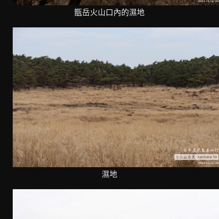
甑岳火山口內的濕地
濕地