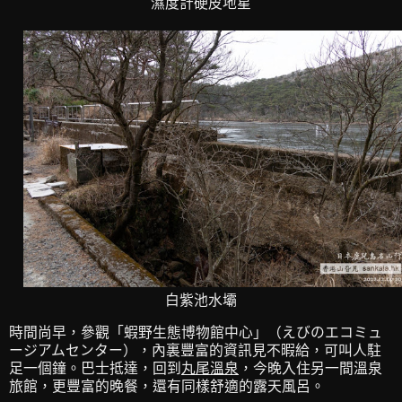
濕度計硬皮地星
白紫池水壩
時間尚早，參觀「蝦野生態博物館中心」（えびのエコミュ
ージアムセンター），內裏豐富的資訊見不暇給，可叫人駐
足一個鐘。巴士抵達，回到
丸尾溫泉
，今晚入住另一間溫泉
旅館，更豐富的晚餐，還有同樣舒適的露天風呂。