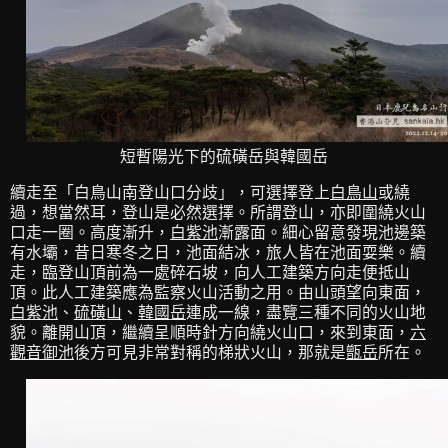
短暫陽光下的硫磺岳與韓國岳
續走至「白鳥山南登山口分歧」，可選擇登上
白鳥山
或繞
過，想當然耳，登山是必然選擇。所謂登山，亦即圍繞火山
口走一圈。高度漸升，
白紫池
漸露面。細心留意發現池邊築
有水壩，昔日寒冬之日，池面結冰，旅人皆在池面耍樂。續
走，臨登山頂前為一處碎石坡，向人工建築方向走便抵山
頂。此人工建築應為監察火山活動之用。由山頭望向東面，
白紫池
、
硫磺山
、
韓國岳
連成一線，盡覽三種不同的火山地
貌。離開山頂，繼續呈順時針方向繞火山口，來到東面，
六
觀音御池
後方可見非常對稱的梯狀火山，那就是
甑岳
所在。