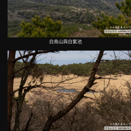
白鳥山與白紫池