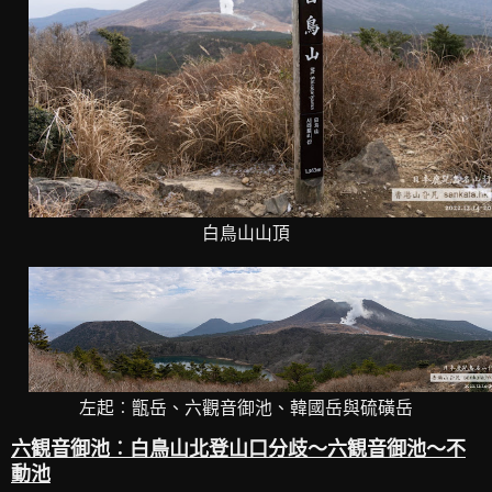
白鳥山山頂
左起︰甑岳、六觀音御池、韓國岳與硫磺岳
六観音御池︰白鳥山北登山口分歧～六観音御池～不
動池