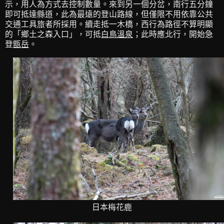
示，用人為方式去控制數量。來到另一個分岔，南行五分鐘
即可抵達縣道，此為最遠的登山路線，但僅限不用依靠公共
交通工具旅者所採用。續走抵一木橋，西行為路徑不算明顯
的「鄉土之森入口」，可抵
白鳥溫泉
；此時應北行，開始急
登
甑岳
。
日本梅花鹿