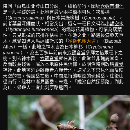
降回「白鳥山北登山口分歧」，繼續前行。圍繞
六觀音御池
是一般平緩的路。此地有最少兩種櫟樹可見：
狹葉櫟
（
Quercus salicina
）與
日本常綠橡樹
（
Quercus acuta
）。
前者葉呈深鋸齒狀，相當突出。還有一種日文稱為
小額空木
（
Hydrangea luteovenosa
）的鏽球花屬植物，可惜為落葉
性，只見乾掉的花掛在枯枝上。在池之北，路邊長滿參天巨
木，感覺如進入
馬達加斯加
的「
猴麵包樹大道
」（Baobab
Alley）一樣，此地之神木皆為
日本柳杉
（
Cryptomeria
japonica
），為五百多年前前來
六觀音堂
參拜之信眾種下之
樹。別去神木群，
六觀音堂
就在其後。此堂並非瑰麗堂皇，
反而較為殘舊，屬於本地原住民信仰，於明治時期改稱
豐受
神社
。此地可近距離觀看
六觀音池
，逆光之下只見池面反映
天空的雲，
韓國岳
在後，中間是持續噴煙的
硫磺岳
。往後山
徑南行，疏林中漸見甑岳。未幾，「繞池自然探勝路」到此
為止，郊遊人士宜此刻原路返回。