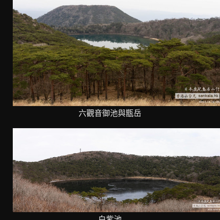
六觀音御池與甑岳
白紫池