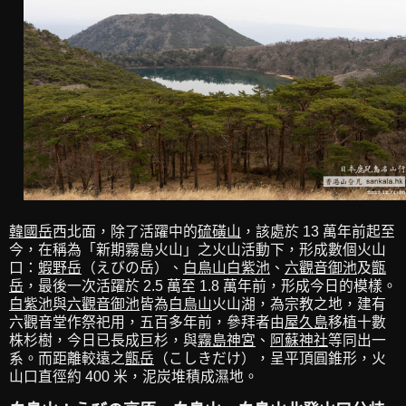
韓國岳
西北面，除了活躍中的
硫磺山
，該處於 13 萬年前起至
今，在稱為「新期霧島火山」之火山活動下，形成數個火山
口：
蝦野岳
（えびの岳）、
白鳥山白紫池
、
六觀音御池
及
甑
岳
，最後一次活躍於 2.5 萬至 1.8 萬年前，形成今日的模樣。
白紫池
與
六觀音御池
皆為
白鳥山
火山湖，為宗教之地，建有
六觀音堂作祭祀用，五百多年前，參拜者由
屋久島
移植十數
株杉樹，今日已長成巨杉，與
霧島神宮
、
阿蘇神社
等同出一
系。而距離較遠之
甑岳
（こしきだけ），呈平頂圓錐形，火
山口直徑約 400 米，泥炭堆積成濕地。