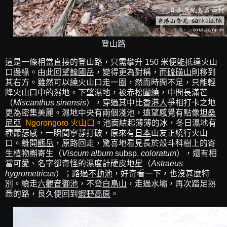
登山路
這是一條相當直接的登山路，只需攀升 150 米便能抵達火山
口邊緣。由此回望
韓國岳
，變得更為對稱，而
硫磺山
則移到
其右方。雖然可以繞火山口走一圈，然而時間不足，只能輕
降火山口中的濕地。下望濕地，被
赤松
圍繞，中間長滿芒
（
Miscanthus sinensis
），穿過其中比
香港人
爭相打卡之地
更為密集美麗。濕地中央有兩個淺池，遠望感覺有點像
坦桑
尼亞
Ngorongoro 火山口
。池面結起薄薄的冰，冬日濕地有
種蕭瑟感，一瞬間寧靜打破，原來有
日本
山友正繞行火山
口。離開
甑岳
，原路回走，驚喜地看見長於殼斗科樹上的寄
生植物槲寄生（
Viscum album
subsp.
coloratum
），還有相
當可愛、名字卻奇怪的濕度計硬皮地星（
Astraeus
hygrometricus
）；路過
不動池
，好奇看一下，也沒甚麼特
別。續走
六觀音御池
，不登
白鳥山
，走過水壩，再次踏足熟
悉的路，良久便回到
蝦野高原
。