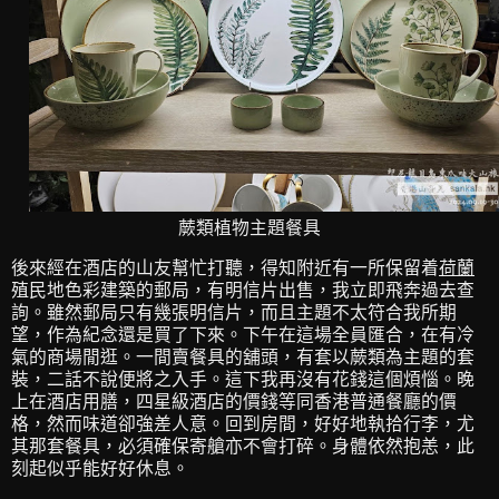
蕨類植物主題餐具
後來經在酒店的山友幫忙打聽，得知附近有一所保留着
荷蘭
殖民地色彩建築的郵局，有明信片出售，我立即飛奔過去查
詢。雖然郵局只有幾張明信片，而且主題不太符合我所期
望，作為紀念還是買了下來。下午在這場全員匯合，在有冷
氣的商場閒逛。一間賣餐具的舖頭，有套以蕨類為主題的套
裝，二話不說便將之入手。這下我再沒有花錢這個煩惱。晚
上在酒店用膳，四星級酒店的價錢等同香港普通餐廳的價
格，然而味道卻強差人意。回到房間，好好地執拾行李，尤
其那套餐具，必須確保寄艙亦不會打碎。身體依然抱恙，此
刻起似乎能好好休息。