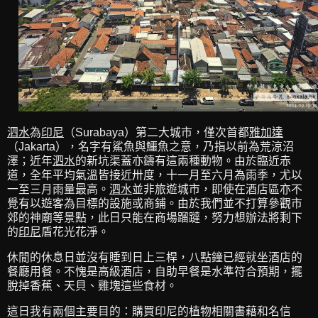
泗水
為
印尼
（Surabaya）第二大城市，僅次首都
雅加達
（Jakarta），名字有鯊魚與鱷魚之意，乃指以前為荒涼沼
澤；近年
泗水
的新坑渠蓋亦鑄有這兩種動物。由於臨近赤
道，全年平均氣溫皆接近卅度，十一月至六月為雨季，尤以
一至三月雨量最高。
泗水
並非旅遊城市，即使在酒店區亦不
覺有以遊客為目標的設施或商鋪。由於我們並不打算參觀市
郊的神廟等景點，此日只能在商場蹓躂，努力想辦法將剩下
的
印尼
盾花光花淨。
休閒的休息日並沒有睡到日上三桿，八點鐘已經就坐酒店的
餐廳用餐。不愧是高級酒店，自助早餐是水準符合預期，擺
脫掉香蕉、天貝、雞塊這些食材。
這日我有兩個主要目的：購買印尼的植物相關書藉和名信