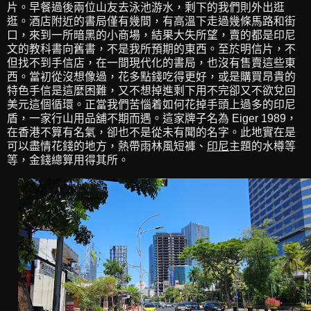
片。早餐過後兩位山友去泳池游水，剩下的我們則外出逛
逛。酒店附近的書局僅有幾間，有高溫下走過幾條馬路和街
口，來到一所暗黑的小商場，結果大失所望，賣的都是印尼
文的教科書向舊書，不是我所預期的東西。至於明信片，不
但找不到手信店，在一間現代化的書局，也沒有售賣這些東
西。當初從沒想像過，花多點錢吃得更好，或是購買昂貴的
特色手信是這麼困難，又不想掉進剩下用不完卻又不欲兌回
美元這個循環。正當我們苦惱着如何花掉手頭上過多的印尼
盾，一家行山用品舖不期而遇。這家牌子名為 Eiger 1989，
在香港不算有名氣，卻也不是從未有聞的名字。此地實在是
可以盡情花錢的地方，熱帶雨林風短褲、
印尼
主題的水樽等
等，金錢總算用得其所。