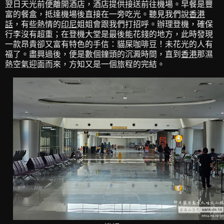
翌日天光前便離開酒店，酒店提供接送前往機場。早餐是豐
富的餐盒，抵達機場後直接在一旁吃光。聽見我們說
香港
話
，有些熱情的
印尼
姐姐會跟我們打招呼。辦理登機，確保
行李沒有超重；在登機大堂是最後能花錢的地方，此時發現
一款昂貴卻又富有特色的手信：貓屎咖啡豆！未花光的人有
福了。盡興過後，便是數個鐘頭的沉澱時間，直到
香港
那濕
熱空氣迎面而來，方知又是一個旅程的完結。