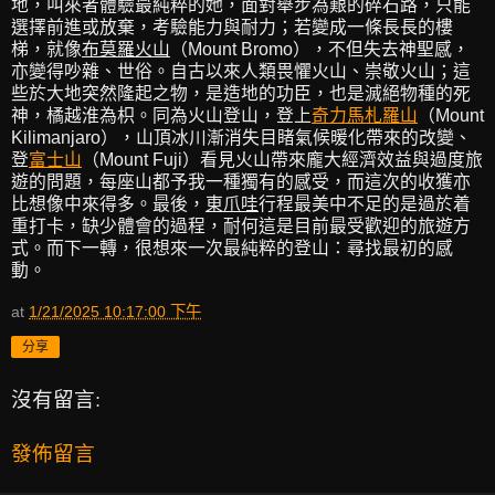
地，叫來者體驗最純粹的她，面對舉步為艱的碎石路，只能
選擇前進或放棄，考驗能力與耐力；若變成一條長長的樓
梯，就像
布莫羅火山
（Mount Bromo），不但失去神聖感，
亦變得吵雜、世俗。自古以來人類畏懼火山、崇敬火山；這
些於大地突然隆起之物，是造地的功臣，也是滅絕物種的死
神，橘越淮為枳。同為火山登山，登上
奇力馬札羅山
（Mount
Kilimanjaro），山頂冰川漸消失目睹氣候暖化帶來的改變、
登
富士山
（Mount Fuji）看見火山帶來龐大經濟效益與過度旅
遊的問題，每座山都予我一種獨有的感受，而這次的收獲亦
比想像中來得多。最後，
東爪哇
行程最美中不足的是過於着
重打卡，缺少體會的過程，耐何這是目前最受歡迎的旅遊方
式。而下一轉，很想來一次最純粹的登山：尋找最初的感
動。
at
1/21/2025 10:17:00 下午
分享
沒有留言:
發佈留言