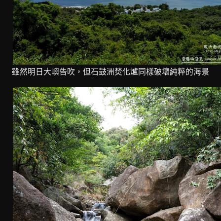
雖然明日大嶼告吹，但石鼓洲焚化爐同樣破壞純粹的海景