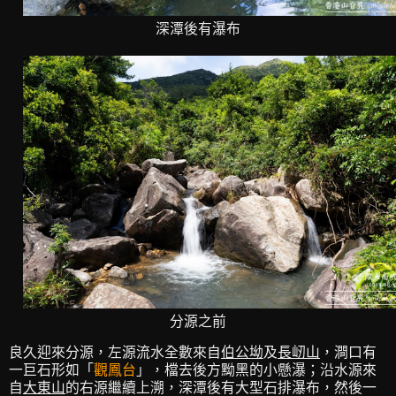
深潭後有瀑布
分源之前
良久迎來分源，左源流水全數來自
伯公坳
及
長屻山
，澗口有
一巨石形如「
觀鳳台
」，檔去後方黝黑的小懸瀑；沿水源來
自
大東山
的右源繼續上溯，深潭後有大型石排瀑布，然後一