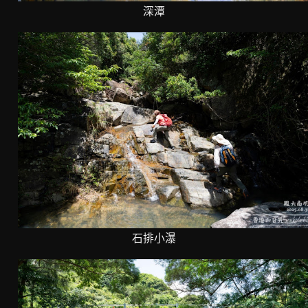
深潭
石排小瀑