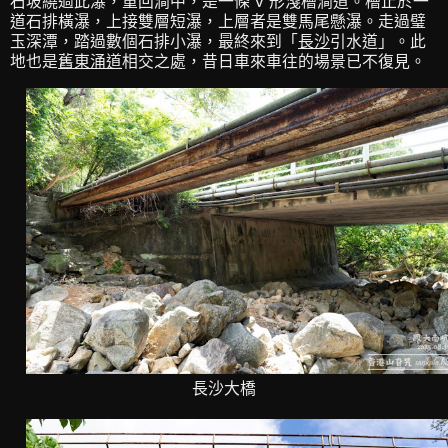
石坡繞過此瀑，重回澗中，是一條 V 形淺槽澗道。槽止於一
道石排橫瀑，上接雙層短瀑，上層者是雙馬尾懸瀑。走過璧
玉深潭，踏過數個石排小瀑，最終來到「
長沙
引水道」。此
地也是
舊東涌道
相交之處，昔日車來車往的場景已不復見。
長沙大橋