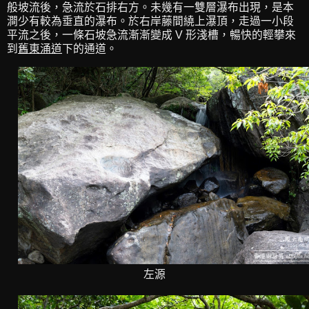
般坡流後，急流於石排右方。未幾有一雙層瀑布出現，是本
澗少有較為垂直的瀑布。於右岸藤間繞上瀑頂，走過一小段
平流之後，一條石坡急流漸漸變成 V 形淺槽，暢快的輕攀來
到
舊東涌道
下的通道。
左源