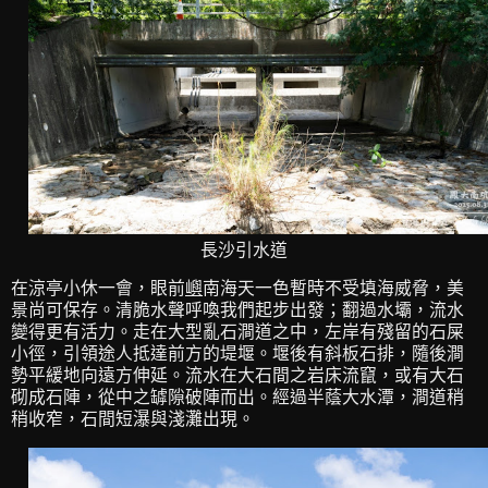
長沙引水道
在涼亭小休一會，眼前
嶼
南海天一色暫時不受填海威脅，美
景尚可保存。清脆水聲呼喚我們起步出發；翻過水壩，流水
變得更有活力。走在大型亂石澗道之中，左岸有殘留的石屎
小徑，引領途人抵達前方的堤堰。堰後有斜板石排，隨後澗
勢平緩地向遠方伸延。流水在大石間之岩床流竄，或有大石
砌成石陣，從中之罅隙破陣而出。經過半蔭大水潭，澗道稍
稍收窄，石間短瀑與淺灘出現。