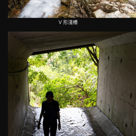
V 形淺槽