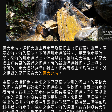
鳳大南坑
，源起
大東山
西南面及
長屻山
（
屻石頂
）東面，匯
眾支流，流入
長沙
。下段遭引水道所截，非暴雨後水量偏
弱；復流於引水道以上，淙泉擊石，雖無宏大瀑布，卻是大
嶼山鮮有易於親近之澗道。可於
新東涌道
離澗，或上溯多一
小段於「南
大嶼
郊遊徑」離去。澗谷盡處山坳乃
伯公坳
，與
之相對的是同樣寬大的
鳳大北坑
。
由
長沙大橋
起步，幾米之下已是
長沙
沙灘的河口。於馬路旁
入澗，寬闊而石礫密佈的澗道宛如一條乾澗。事實上流水少
得可憐，石排上的弱水在這條頗有規模的澗道，仍能匯聚出
清澈的淺潭。在沒有樹蔭下暴曬上溯，來到第一個橫瀑。此
瀑出於橫排，流水處沖刷露出迷你節理。緊接第二個瀑布乃
斜排狀，流水側向瀑左之企壁，流入深潭。右方林緣有大型