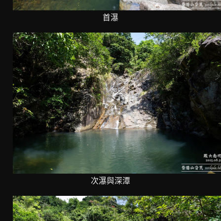
首瀑
次瀑與深潭