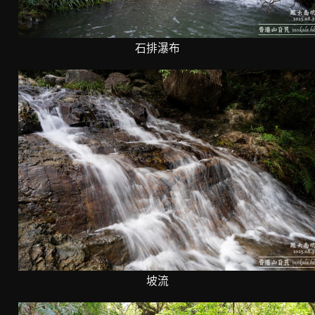
石排瀑布
坡流