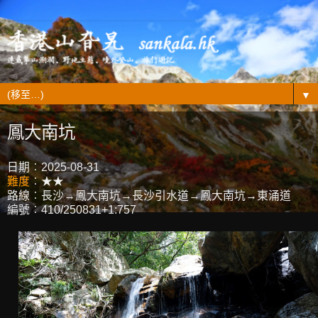
▼
鳳大南坑
日期︰2025-08-31
難度
︰★★
路線︰長沙→鳳大南坑→長沙引水道→鳳大南坑→東涌道
編號︰410/250831+1:757