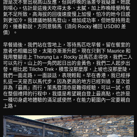
證是次不會出現高山反應，但與昨晚的落差令我疑慮。她感
到噁心。估計是這幾天吃得太多、太膩，加上昨晚睡覺時氧
氣不足所致，高海拔的回復速度慢上加慢，怕冷的她今日感
到更加冷。我建議她騎馬登山，增加成功率，但她堅持用走
的，幾番勸說，方同意騎馬（須向 Rocky 補回 USD80 差
價）。
早餐過後，我們站在雪地上，等待馬匹吃早餐。留在餐室的
旅者也相繼出發，太陽亦漸漸升起。現在只剩下 Maurice 和
我用雙腳走上 Thorung La，Rocky 說馬匹走得快，我們二人
可以先行。山上的一角閃起日出的金黃色，我們二人起步出
發。相比起 Tilicho Trek，積雪沒那麼厚，上坡也沒那麼陡，
我們一面走路，一面談話，表現輕鬆。早在香港，我已經掙
扎這一天是否以馬代步，因為更高的地方已經到過，是次並
非為「最高」而行，策馬登頂亦是難得經驗，可以一試，但
在整個禮拜的行程中，我還是希望親自登上最高點，也許是
一種切身處地體驗的滿足感使然，在能力範圍內一定要親自
上路。