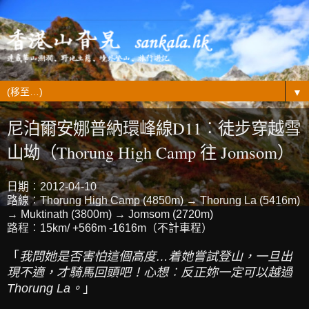
▼
尼泊爾安娜普納環峰線D11︰徒步穿越雪
山坳（Thorung High Camp 往 Jomsom）
日期︰2012-04-10
路線︰Thorung High Camp (4850m) → Thorung La (5416m)
→ Muktinath (3800m) → Jomsom (2720m)
路程︰15km/ +566m -1616m（不計車程）
「
我問她是否害怕這個高度…着她嘗試登山，一旦出
現不適，才騎馬回頭吧！心想︰反正妳一定可以越過
Thorung La。
」