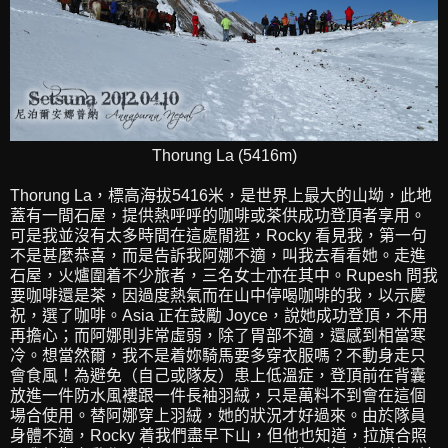
Thorung La (5416m)
Thorung La，標高海拔5416米，是世界上最大的山坳，此地
蓋有一間石屋，提供熱呼呼的咖啡或茶供成功登頂者享用。
可是我並沒有太多時間在這處閒逛，Rocky 看見我，第一句
不是甚麼恭喜，而是告訴我阿娜不適，叫我去看看她。走進
石屋，火爐圍着不少旅者，三名女士亦在其中。Rupesh 問我
要咖啡還是茶，因過度熱氣而在山中停喝咖啡的我，以示慶
祝，選了咖啡。Asia 正在鼓勵 Joyce，說她成功登頂，不用
再擔心；而阿娜則非常虛弱，除了胃部不適，還感到相當寒
冷。想當然爾，我不是着妳騎馬要多穿衣服嗎？不動身走只
會食風！為避免（自己或隊友）患上低溫症，登頂前在背囊
放進一件防水風褸跟一件長袖羽絨，只是萬料不到會在這個
場合使用。替阿娜穿上羽絨，她的狀況才好過來。由於隊員
身體不適，Rocky 着我們盡早下山，但他也知道，拉旗合照