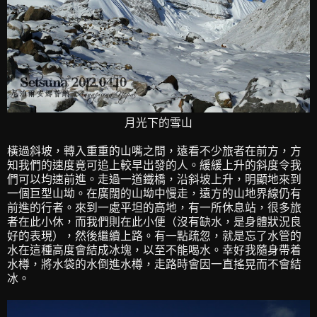
月光下的雪山
橫過斜坡，轉入重重的山嘴之間，遠看不少旅者在前方，方
知我們的速度竟可追上較早出發的人。緩緩上升的斜度令我
們可以均速前進。走過一道鐵橋，沿斜坡上升，明顯地來到
一個巨型山坳。在廣闊的山坳中慢走，遠方的山地界線仍有
前進的行者。來到一處平坦的高地，有一所休息站，很多旅
者在此小休，而我們則在此小便（沒有缺水，是身體狀況良
好的表現），然後繼續上路。有一點疏忽，就是忘了水管的
水在這種高度會結成冰塊，以至不能喝水。幸好我隨身帶着
水樽，將水袋的水倒進水樽，走路時會因一直搖晃而不會結
冰。