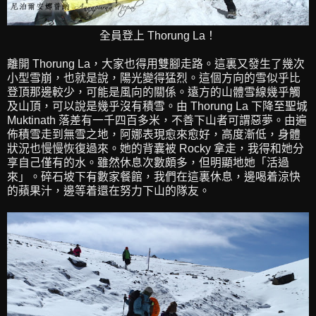
全員登上 Thorung La！
離開 Thorung La，大家也得用雙腳走路。這裏又發生了幾次
小型雪崩，也就是說，陽光變得猛烈。這個方向的雪似乎比
登頂那邊較少，可能是風向的關係。遠方的山體雪線幾乎觸
及山頂，可以說是幾乎沒有積雪。由 Thorung La 下降至聖城
Muktinath 落差有一千四百多米，不善下山者可謂惡夢。由遍
佈積雪走到無雪之地，阿娜表現愈來愈好，高度漸低，身體
狀況也慢慢恢復過來。她的背囊被 Rocky 拿走，我得和她分
享自己僅有的水。雖然休息次數頗多，但明顯地她「活過
來」。碎石坡下有數家餐館，我們在這裏休息，邊喝着涼快
的蘋果汁，邊等着還在努力下山的隊友。