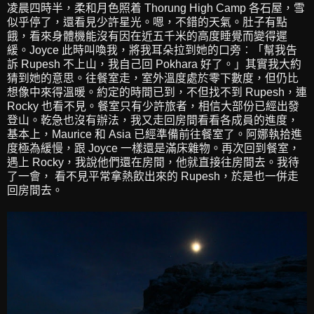
凌晨四時半，柔和月色照着 Thorung High Camp 各石屋，雪
似乎停了，還看見少許星光。嗯，不錯的天氣。肚子有點
餓，看來身體機能沒有因在近五千米的高度睡覺而變得遲
緩。Joyce 此時叫喚我，將我耳朵拉到她的口旁︰「幫我告
訴 Rupesh 不上山，我自己回 Pokhara 好了。」其實我大約
猜到她的意思。往餐室走，室外溫度處於零下數度，但仍比
想像中來得溫暖。約定的時間已到，不但找不到 Rupesh，連
Rocky 也看不見。餐室只有少許旅者，相信大部份已經出發
登山。乾急也沒有辦法，我又走回房間看看各成員的進度，
基本上，Maurice 和 Asia 已經準備前往餐室了。阿娜執拾進
度極為緩慢，跟 Joyce 一樣還是滿床雜物。再次回到餐室，
遇上 Rocky，我說他們還在房間，他就直接往房間去。我待
了一會， 看不見平常拿熱飲出來的 Rupesh，於是也一併走
回房間去。