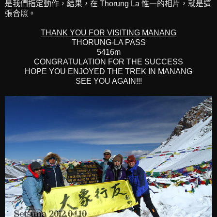
是我們指定動作，結果，在 Thorung La 惟一的相片，就是這
張合照。
THANK YOU FOR VISITING MANANG
THORUNG-LA PASS
5416m
CONGRATULATION FOR THE SUCCESS
HOPE YOU ENJOYED THE TREK IN MANANG
SEE YOU AGAIN!!!