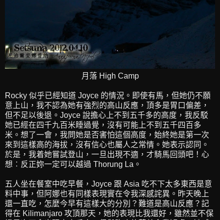
月落 High Camp
Rocky 似乎已經知道 Joyce 的情況。即使有馬，但她仍不願
意上山，我不認為她有強烈的高山反應，頂多是胃口偏差，
但不足以後退。Joyce 說擔心上不到五千多的高度，我反駁
她已經在四千九百米睡過覺，沒有可能上不到五千四百多
米。想了一會，我問她是否害怕這個高度，始終她是第一次
來到這樣高的海拔，沒有信心也屬人之常情。她表示認同。
於是，我着她嘗試登山，一旦出現不適，才騎馬回頭吧！心
想︰反正妳一定可以越過 Thorung La。
五人坐在餐室中吃早餐，Joyce 跟 Asia 吃不下太多東西是意
料中事，但阿娜也有同樣表現實在令我深感詫異。昨天晚上
還一直吃，怎麼今早有這樣大的分別？難道是高山反應？記
得在 Kilimanjaro 攻頂那天，她的表現比我還好，雖然並不保