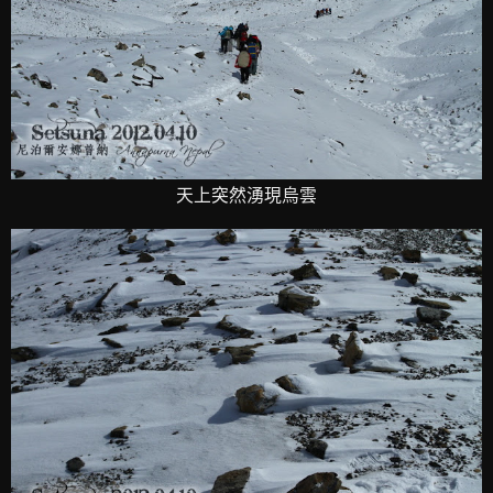
天上突然湧現烏雲