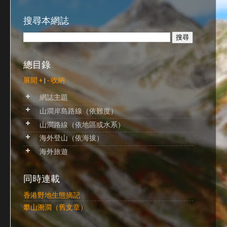
搜尋本網誌
總目錄
展開 +
|
- 收納
網誌主題
山澗岸島路線（依難度）
山澗路線（依地區或水系）
海外登山（依海拔）
海外旅遊
同時連載
香港野地生態摘記
攀山溯澗（舊文章）