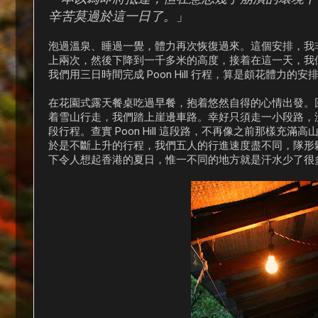
辛苦莫過於這一日了。
」
泡過溫泉、睡過一覺，體力再次恢復過來。這個安排，我
上兩次，然後下降到一千多米的高度，接着在這一天，我
我們用三日時間完成 Poon Hill 行程，算是頗花體力
在花園式露天餐桌吃過早餐，抱着悠然自得的心情出發。回到
着雪山行走，我們踏上崖邊車路。幸好只須走一小段路，沒多久我們
段行程。查實 Poon Hill 這段路，不再像之前那樣
於是不斷上升的行程，我們五人的行進速度盡不同，隊形
下令人想起香港的夏日，惟一不同的地方就是汗水少了很