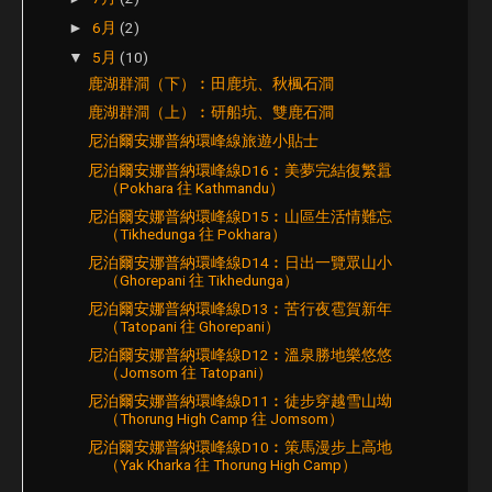
6月
(2)
►
5月
(10)
▼
鹿湖群澗（下）︰田鹿坑、秋楓石澗
鹿湖群澗（上）︰研船坑、雙鹿石澗
尼泊爾安娜普納環峰線旅遊小貼士
尼泊爾安娜普納環峰線D16︰美夢完結復繁囂
（Pokhara 往 Kathmandu）
尼泊爾安娜普納環峰線D15︰山區生活情難忘
（Tikhedunga 往 Pokhara）
尼泊爾安娜普納環峰線D14︰日出一覽眾山小
（Ghorepani 往 Tikhedunga）
尼泊爾安娜普納環峰線D13︰苦行夜雹賀新年
（Tatopani 往 Ghorepani）
尼泊爾安娜普納環峰線D12︰溫泉勝地樂悠悠
（Jomsom 往 Tatopani）
尼泊爾安娜普納環峰線D11︰徒步穿越雪山坳
（Thorung High Camp 往 Jomsom）
尼泊爾安娜普納環峰線D10︰策馬漫步上高地
（Yak Kharka 往 Thorung High Camp）