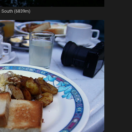
ri South (6839m)