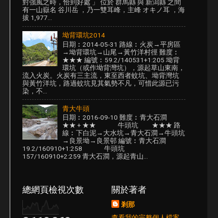
對強風之時，恰到好處 」 位於 群馬縣 與 新潟縣 之間
有一山嶽名 谷川岳 ，乃一雙耳峰，主峰 オキノ耳 ，海
拔 1,977...
坳背環坑2014
日期︰2014-05-31 路線︰火炭→平房區
→坳背環坑→山尾→黃竹洋村徑 難度︰
★★★ 編號︰59.2/140531+1:205 坳背
環坑（或作坳背灣坑），源起草山東南，
流入火炭。火炭有三主流，東至西者蚊坑、坳背灣坑
與黃竹洋坑，路過蚊坑見其氣勢不凡，可惜此源已污
染，不...
青大牛頭
日期︰2016-09-10 難度︰青大石澗
★★ + ★★ 牛頭坑 ★★★ 路
線︰下白泥→大水坑→青大石澗→牛頭坑
→良景坳→良景邨 編號︰青大石澗
19.2/160910+1:258 牛頭坑
157/160910+2:259 青大石澗，源起青山...
總網頁檢視次數
關於著者
剎那
查看我的完整個人檔案