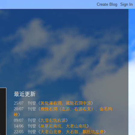
最近更新
25/07 刊登《
黃龍瀑右澗、藏龍石澗中源
》
20/07 刊登《
雁恆石澗（左源、右源右支）、金毛狗
峽
》
09/07 刊登《
九管右坑右源
》
14/06 刊登《
吊草岩南坑、大老山南坑
》
22/05 刊登《
大老山北脊、大石鼓、鵝肚坑左脊
》