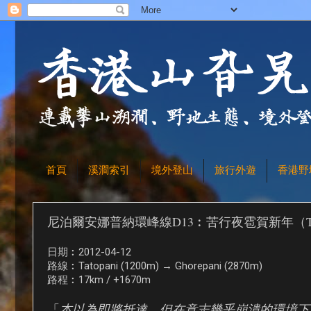
首頁
溪澗索引
境外登山
旅行外遊
香港野
尼泊爾安娜普納環峰線D13︰苦行夜雹賀新年（Tatopan
日期︰2012-04-12
路線︰Tatopani (1200m) → Ghorepani (2870m)
路程︰17km / +1670m
「
本以為即將抵達，但在意志幾乎崩潰的環境下