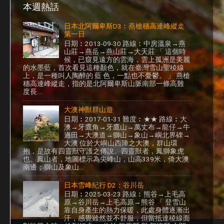
本週熱話
日本北阿爾卑斯D3︰燕槍穗高連峰縱走
第一日
日期︰2013-09-30 路線︰中房溫泉→燕
山莊→燕岳→燕山莊→大天莊 「 這個時
候，已窺見遠方的雲海，雲上孤洲是美麗
的水墨藍，首次看見這種顏色，就在臺灣雪山聖稜線
上，是一種叫人陶醉的 藍 色，一點也不憂鬱。 」 燕槍
穗高連峰縱走，指的是北阿爾卑斯山脈南部一條高難
度長...
大澳神獸群山遊
日期︰2017-01-31 難度︰★★ 路線︰大
澳→牙鷹角→牙鷹山→萬丈布→龍仔→牛
過田→大澳道→獅山→象山→嶼北界碑→
大澳 位於大嶼山西陲之大澳，群山環
抱，是故有四靈獸守護之傳說。四靈獸者，鳳獅象虎
也。鳳山者，地圖標示為尖峰山，山高339米，倚大澳
南邊；獅山及象山...
日本雪峰紀行 D2：谷川岳
日期︰2025-03-23 路線︰熊谷→上毛高
原→谷川岳→上毛高原→熊谷 「 登雪山
靠自身產生的熱力保暖，此處身體逐漸出
汗，感覺雖然並不舒服，但當抵達稜線面