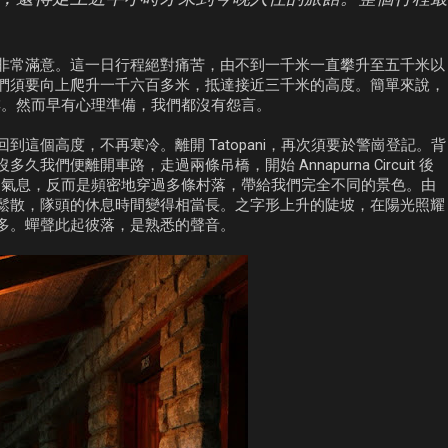
非常滿意。這一日行程絕對痛苦，由不到一千米一直攀升至五千米以
們須要向上爬升一千六百多米，抵達接近三千米的高度。簡單來說，
的安排。然而早有心理準備，我們都沒有怨言。
這個高度，不再寒冷。離開 Tatopani，再次須要於警崗登記。背
便離開車路，走過兩條吊橋，開始 Annapurna Circuit 後
充滿高山氣息，反而是頻密地穿過多條村落，帶給我們完全不同的景色。由
鬆散，隊頭的休息時間變得相當長。之字形上升的陡坡，在陽光照耀
多。蟬聲此起彼落，是熟悉的聲音。