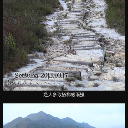
遊人多取道梯級兩邊