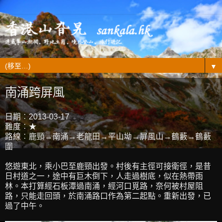
▼
南涌跨屏風
日期︰2013-03-17
難度︰★
路線︰鹿頸→南涌→老龍田→平山坳→屏風山→鶴藪→鶴藪
圍
悠遊東北，乘小巴至鹿頸出發。村後有主徑可接衛徑，是昔
日村道之一，途中有巨木倒下，人走過樹底，似在熱帶雨
林。本打算經石板潭過南涌，經河口覓路，奈何被村屋阻
路，只能走回頭，於南涌路口作為第二起點。重新出發，已
過了中午。