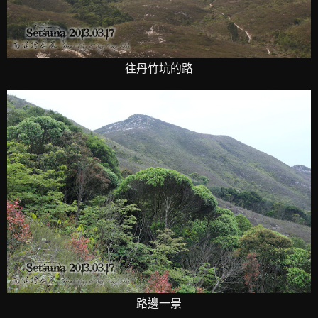
往丹竹坑的路
路邊一景