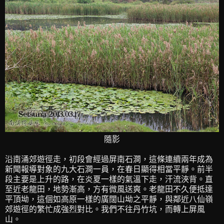
隨影
沿南涌郊遊徑走，初段會經過屏南石澗，這條連續兩年成為
新聞報導對象的九大石澗一員，在春日顯得相當平靜。前半
段主要是上升的路，在炎夏一樣的氣溫下走，汗流浹背。直
至近老龍田，地勢漸高，方有微風送爽。老龍田不久便抵達
平頂坳，這個如高原一樣的廣闊山坳之平靜，與鄰近八仙嶺
郊遊徑的繁忙成強烈對比。我們不往丹竹坑，而轉上屏風
山。