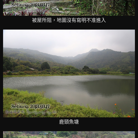
被屋所阻，地圖沒有寫明不准進入
鹿頸魚塘