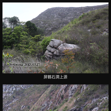
屏鶴石澗上源