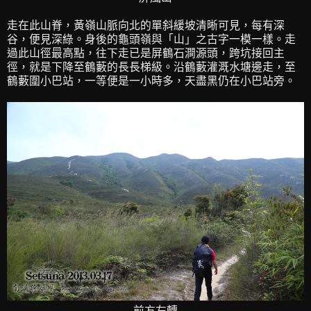
走在此山脊，黃嶺山脈向北的單斜緩坡清晰可見，每有深
谷，便見深綠。身後的龜頭嶺與「山」之古字一模一樣。走
過此山徑最高點，往下走已是屏鶴石澗源頭，跨坑接回主
徑，就是下降至鶴藪的長長梯級。沿鶴藪灌溉水塘邊走，至
鶴藪圍小巴站，一等便是一小時多，天盡黑仍在小巴站旁。
前方左轉