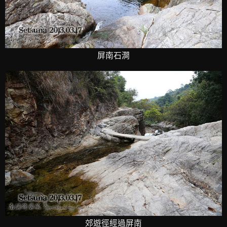
屏南石澗
郊遊徑經過屏南