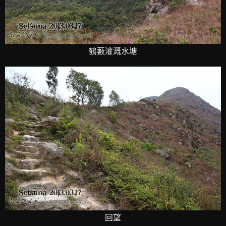
鶴藪灌溉水塘
回望