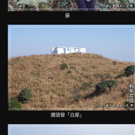
藤
爛頭營「白屋」