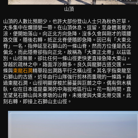
山頂
山頂的人數比預期少，也許大部份登山人士只為秋色芒草，
大多集中在爛頭營一帶。在山頂休息、逗留，至身體漸覺冷
涼，便開始落山。向正北方向急降，沒多久會與剛才的環腰
路交匯，隨後右轉，抵正北脊便隨即急降。因已有「大東北
脊」一名，指伸延至石獅山的一條山脊，然而方位僅是西北
偏北，而此隱脊卻指向正北，故稱為「大東正北脊」以茲區
別。山徑無景，卻比任何一條山徑更快更直接急降大東山，
穿越於疏林之中，路面浮沙頗多。良久與龍獅古道交匯，一
條與
東龍石澗
精華段出澗路平行之橫山徑，其名字指東龍至
石獅山的古道，近年由行山隊強行剪林而重現的一條路。越
過東龍石澗，山徑明顯穿梭於藤蔓與巨蕨之中，偶有倒木橫
臥，似在日本或是臺灣的中海拔地區行山。花一點時間，直
至望見石獅山與禾寮墩的山脊，未幾便與大東北脊交匯，此
刻右轉，即接上石獅山主山徑。