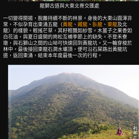
龍獅古道與大東北脊交匯處
一切變得開揚，脫離持續不斷的林景。身後的大東山圓渾非
常，不似孕育出東涌五龍（
黃龍
、
藏龍
、
臥龍
、
東龍
及北
龍）的樣貌。輕搖芒草，其籽輕飄如紗雪。木薑子之果香如
白花油，與夏日盛開的崗松互補季節上的缺失。不登禾寮
墩，與石獅山之間的山坳可快速回到黃龍坑。又一輪穿梭於
林中，最後接回東龍石澗水壩頂，便可沿石屎路出黃龍坑
道，返回東涌，結束本年度最後一次的行程。