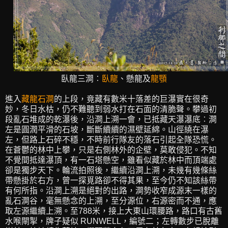
臥龍三澗︰
臥龍
、懸龍及
龍顎
進入
藏龍石澗
的上段，竟藏有數米十落差的巨瀑實在很奇
妙，冬日水枯，仍不難聽到弱水打在石面的清脆聲。攀過初
段亂石堆成的乾瀑後，沿澗上溯一會，已抵藏天瀑瀑底︰澗
左是圓潤平滑的石坡，斷斷續續的濕壁延綿。山徑繞在瀑
左，但路上石碎不穩，不時前行隊友的落石引起全隊恐慌。
在蒼鬱的林中上攀，只是右側林外的企壁，莫敢侵犯。不知
不覺間抵達瀑頂，有一石塔懸空，雖看似藏於林中而頂端處
卻是獨步天下。輪流拍照後，繼續沿澗上溯，未幾有幾條絲
帶懸掛於右方，曾一探覓路卻不得其果，至今仍不知該絲帶
有何所指。沿澗上溯是絕對的出路，澗勢收窄成源末一樣的
亂石澗谷，毫無懸念的上溯，至分源位，右源密而不通，應
取左源繼續上溯。至788米，接上大東山環腰路，路口有古舊
水喉閘掣，牌子疑似 RUNWELL，編號二；左轉數步已脫離