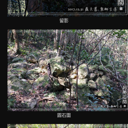
留影
圓石圍