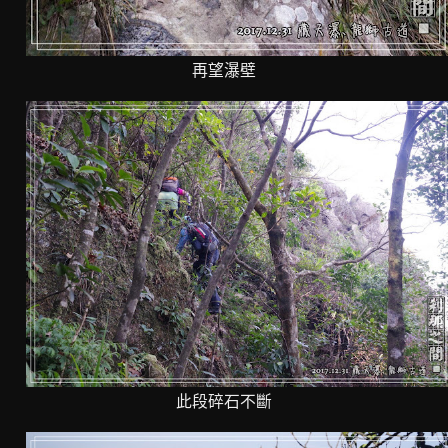
再望瀑壁
此段碎石不斷