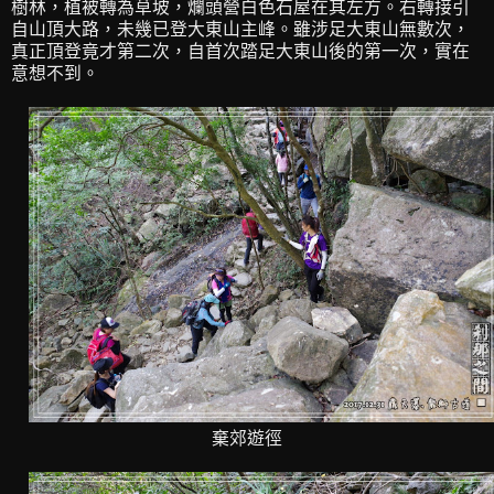
樹林，植被轉為草坡，爛頭營白色石屋在其左方。右轉接引
自山頂大路，未幾已登大東山主峰。雖涉足大東山無數次，
真正頂登竟才第二次，自首次踏足大東山後的第一次，實在
意想不到。
棄郊遊徑