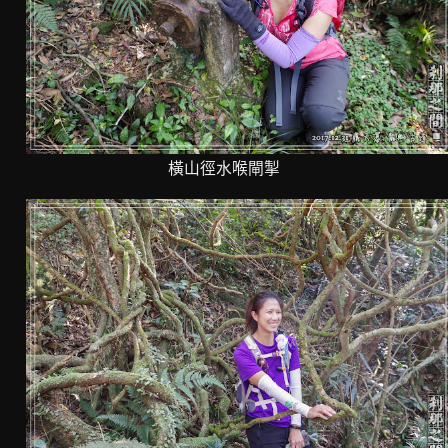
橫山徑水喉閘掣