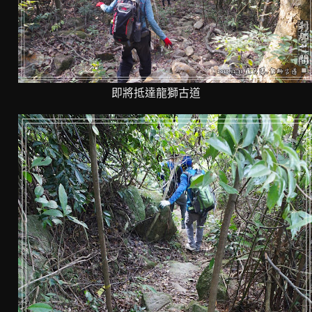
即將抵達龍獅古道