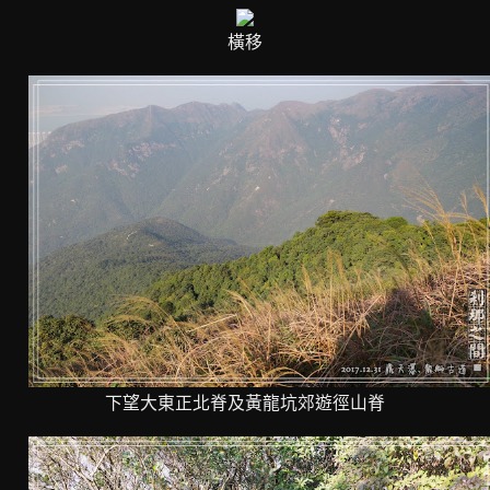
橫移
下望大東正北脊及黃龍坑郊遊徑山脊