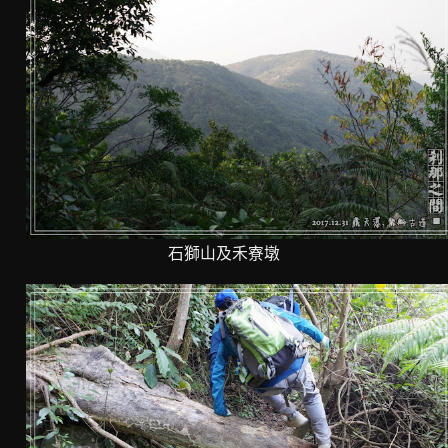
石獅山及禾寮墩