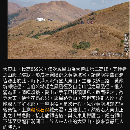
大東山，標高869米，僅次鳳凰山為大嶼山第二高峰，其伸延
之山脈呈環狀，形成壯麗險奇之黃龍坑谷，諸條龍字輩石澗
皆源出於此。時下港人流行登大東山，主要取道三路︰黃龍
坑郊遊徑、自伯公坳起之鳳凰徑及自南山起之鳳凰徑。惟人
滿為患、喧嘩煩擾，愛山老手早已搖頭嘆息，敬而遠之；欲
登大東，便需花點心思，遁異路登山，不但可遠離人煙，亦
能深入了解地形，一舉兩得。是次行程，急登黃龍坑郊遊徑
後棄徑，上溯
藏龍石澗
藏天瀑，直達山頂，然後沿大東山正
北之山脊急降，接走龍獅古道，與大東北脊匯合，經石獅山
下降至東龍石澗澗口，於人來人往的大東山，換來寧靜無人
的時光。