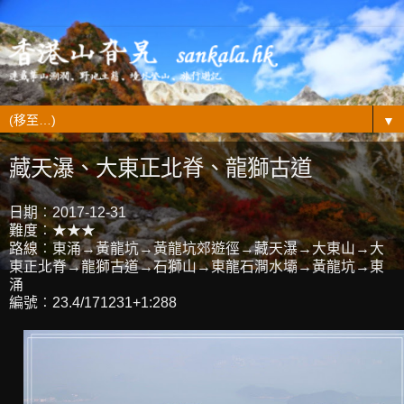
▼
藏天瀑、大東正北脊、龍獅古道
日期︰2017-12-31
難度︰★★★
路線︰東涌→黃龍坑→黃龍坑郊遊徑→藏天瀑→大東山→大
東正北脊→龍獅古道→石獅山→東龍石澗水壩→黃龍坑→東
涌
編號︰23.4/171231+1:288