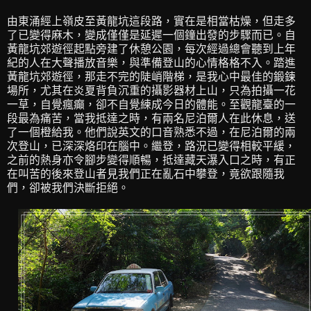
由東涌經上嶺皮至黃龍坑這段路，實在是相當枯燥，但走多
了已變得麻木，變成僅僅是延遲一個鐘出發的步驟而已。自
黃龍坑郊遊徑起點旁建了休憩公園，每次經過總會聽到上年
紀的人在大聲播放音樂，與準備登山的心情格格不入。踏進
黃龍坑郊遊徑，那走不完的陡峭階梯，是我心中最佳的鍛鍊
場所，尤其在炎夏背負沉重的攝影器材上山，只為拍攝一花
一草，自覺瘋癲，卻不自覺練成今日的體能。至觀龍臺的一
段最為痛苦，當我抵達之時，有兩名尼泊爾人在此休息，送
了一個橙給我。他們說英文的口音熟悉不過，在尼泊爾的兩
次登山，已深深烙印在腦中。繼登，路況已變得相較平緩，
之前的熱身亦令腳步變得順暢，抵達藏天瀑入口之時，有正
在叫苦的後來登山者見我們正在亂石中攀登，竟欲跟隨我
們，卻被我們決斷拒絕。