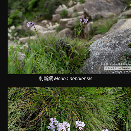
刺斷續
Morina nepalensis