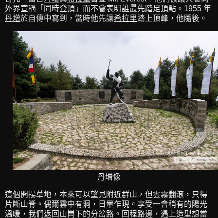
外界宣稱「同時登頂」而不會表明誰最先踏足頂點。1955 年
丹增
於自傳中寫到，當時他先讓
希拉里
踏上頂峰，他隨後。
丹增像
這個開揚草地，本來可以望見附近群山，但雲霧翻滾，只得
片斷山脊。偶爾雲中有洞，日暈乍現。享受一會稍有的陽光
溫暖，我們返回山崗下的分岔路。回程路邊，遇上造型想當