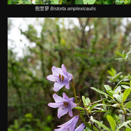
抱莖蓼
Bistorta amplexicaulis