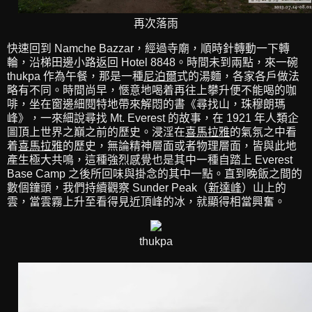
再次落雨
快速回到 Namche Bazzar，經過寺廟，順時針轉動一下轉
輪，沿梯田邊小路返回 Hotel 8848。時間未到兩點，來一碗
thukpa 作為午餐，那是一種
尼泊爾
式的湯麵，各家各戶做法
略有不同。時間尚早，愜意地喝着再往上攀升便不能喝的咖
啡，坐在窗邊細閱特地帶來解悶的書《尋找山，珠穆朗瑪
峰》，一來細說尋找 Mt. Everest 的故事，在 1921 年人類企
圖頂上世界之巔之前的歷史。浸淫在
喜馬拉雅
的氣氛之中看
着
喜馬拉雅
的歷史，無論精神層面或者物理層面，皆與此地
產生極大共鳴，這種強烈感覺也是其中一種自踏上 Everest
Base Camp 之後所回味與掛念的其中一點。直到晚飯之間的
數個鐘頭，我們持續觀察 Sunder Peak（
新達峰
）山上的
雲，當雲霧上升至看得見近頂峰的冰，就顯得相當興奮。
thukpa