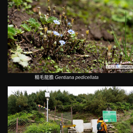
糙毛龍膽
Gentiana pedicellata