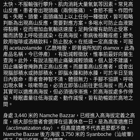
太快、不服輸強行攀升、肌肉消耗大量氧氣等因素。常見高
山反應，患者會出現頭痛（兩側脹痛）、食慾不振、作悶作
嘔、失眠、頭暈，面頭痛加上以上任何一種徵狀，皆可粗略
判斷為出現高山反應，需要對應方案。多喝水可防止血液變
得黏稠，從而增加血氧輸送速度；足夠保暖有助防止受寒，
繼而誘發上呼吸道感染，在高海拔，患病後極難痊癒；避免
飲用咖啡或酒精飲料，防止脫水。在抵達一定高度後，可服
用 acetazolamide（乙酰唑胺，即普遍所知的 diamox，此為
產品名稱，今已停產），有助減輕徵狀，惟事前最好向醫生
查詢。此外，有說法服用止痛藥減輕頭痛，個人並不建議，
因止痛藥會掩飾真正高山反應。而嚴重高山反應者，或會出
現腦部積水或肺部積水，即腦水腫和肺水腫，可於半日至幾
日內致命，患者會神智不清、體弱無力、手腳不協調、呼吸
出現水聲、咳嗽帶血，必須立即落山前往更低海拔。而人體
其實可以適應高海拔，但必須循序漸進，於高海拔處多作停
留、睡眠盡量往低海拔處、動作減慢，皆有助暢遊於高地之
間。
身處 3,440 米的 Namche Bazzar，已經進入高海拔定義之高
度，絕大部份旅者會選擇在這裏休息一日，是為高度適應日
（acclimatization day）。但高度適應不代表甚麼都不做，
Namche Bazzar 後方海拔 3,750 米的 Syanboche（汕坡輋）