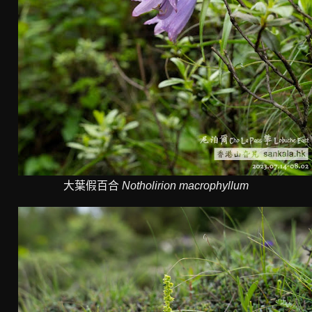
大葉假百合
Notholirion macrophyllum