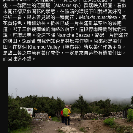
後，一群陌生的沼蘭屬（
Malaxis
sp.）群落映入眼簾，看似
未開花卻又似開花的狀態，在陰暗的環境下叫我相當好奇，
仔細一看，是未曾見過的一種蘭花：
Malaxis muscifera
，其
花黃綠色，纖細幼長。抵達已成一片長滿雜草空地的舊跑
道，忍了三個幾鐘頭的雨終於落下，這段停雨時間對我們來
說，可謂恩典。從速下降 Namche Bazzar，路過一片開滿花
的梯田，Sushil 問我們知否是甚麼農作物。原來那是薯仔
田，在整個 Khumbu Valley（
坤布
谷）皆以薯仔作為主食，
是故三餐之中若有薯仔成份，一定是來自這些有機薯仔田，
而且味道不錯。