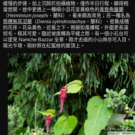
緩慢的步速，加上沉醉於拍攝植物，僅作半日行程，顯得相
當悠閒。途中更遇上一種細小且花呈黃綠色的
寬唇角盤蘭
（
Herminium josephi
，蘭科），看來頗為常見；另一種名為
筒穗無耳沼蘭
（
Dienia cylindrostachya
，蘭科），密集成穗
的花序，花朵黃色，近看之下，唇瓣如風褸帽，外圍更長滿
短毛，極其可愛。臨近坡度轉為平緩之際，有一個小石台可
以望見 Namche Bazzar 全景，剛才去過的小山崗亦可入目。
陽光乍現，剛好照在紅藍綠的屋頂上。