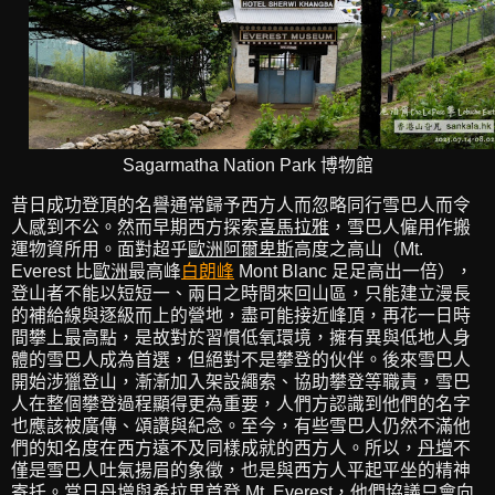
Sagarmatha Nation Park 博物館
昔日成功登頂的名譽通常歸予西方人而忽略同行雪巴人而令
人感到不公。然而早期西方探索
喜馬拉雅
，雪巴人僱用作搬
運物資所用。面對超乎
歐洲阿爾卑斯
高度之高山（Mt.
Everest 比
歐洲
最高峰
白朗峰
Mont Blanc 足足高出一倍），
登山者不能以短短一、兩日之時間來回山區，只能建立漫長
的補給線與逐級而上的營地，盡可能接近峰頂，再花一日時
間攀上最高點，是故對於習慣低氧環境，擁有異與低地人身
體的雪巴人成為首選，但絕對不是攀登的伙伴。後來雪巴人
開始涉獵登山，漸漸加入架設繩索、協助攀登等職責，雪巴
人在整個攀登過程顯得更為重要，人們方認識到他們的名字
也應該被廣傳、頌讚與紀念。至今，有些雪巴人仍然不滿他
們的知名度在西方遠不及同樣成就的西方人。所以，
丹增
不
僅是雪巴人吐氣揚眉的象徵，也是與西方人平起平坐的精神
寄托。當日
丹增
與
希拉里
首登 Mt. Everest，他們協議只會向