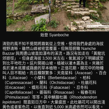
始登 Syanboche
清勁的風不知不覺間將霧氣從上空推，使得我們身處的海拔
視野清晰，雖然山峰被密雲覆蓋，但無阻俯瞰 Namche
Bazzar 與周遭山坡直如瀑布的溪流。路況有如走在「黃龍坑
郊遊徑」，但身處海拔 3,500 米左右，氧氣減少下明顯感受
到比平地吃力。這片開揚山坡，植被以灌木叢為主，夾雜於
長於灌木底層或路邊的草本植物。正值花期，開花中的物種
叫人目不暇給，而且種類繁多：天南星科（Araceae）、百合
科（Liliaceae）、小檗科（Berberidaceae）、柏科
（Cupressaceae）、蘭科（Orchidaceae）、杜鵑花科
（Ericaceae）、蝶形花科（Fabaceae）、忍冬科
（Caprifoliaceae）、薔薇科（Rosaceae）、報春花科
（Primulaceae）等等。其中鱗腺杜鵑（
Rhododendron
lepidotum
）簡直如日方中，大量盛放，此杜鵑花可以開出淺
黃色或者紫色花，以後直到近 5,000 米高處依然可以看見。