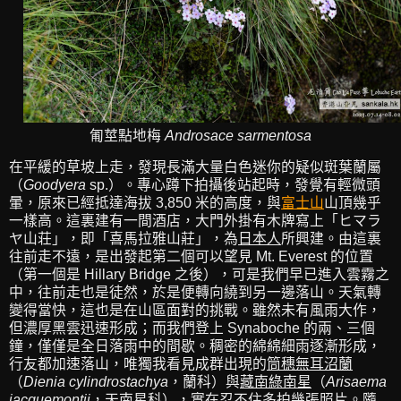
匍莖點地梅
Androsace sarmentosa
在平緩的草坡上走，發現長滿大量白色迷你的疑似斑葉蘭屬
（
Goodyera
sp.）。專心蹲下拍攝後站起時，發覺有輕微頭
暈，原來已經抵達海拔 3,850 米的高度，與
富士山
山頂幾乎
一樣高。這裏建有一間酒店，大門外掛有木牌寫上「ヒマラ
ヤ山荘」，即「喜馬拉雅山莊」，為
日本人
所興建。由這裏
往前走不遠，是出發起第二個可以望見 Mt. Everest 的位置
（第一個是 Hillary Bridge 之後），可是我們早已進入雲霧之
中，往前走也是徒然，於是便轉向繞到另一邊落山。天氣轉
變得當快，這也是在山區面對的挑戰。雖然未有風雨大作，
但濃厚黑雲迅速形成；而我們登上 Synaboche 的兩、三個
鐘，僅僅是全日落雨中的間歇。稠密的綿綿細雨逐漸形成，
行友都加速落山，唯獨我看見成群出現的
筒穗無耳沼蘭
（
Dienia cylindrostachya
，蘭科）與
藏南綠南星
（
Arisaema
jacquemontii
，天南星科），實在忍不住多拍幾張照片。隨