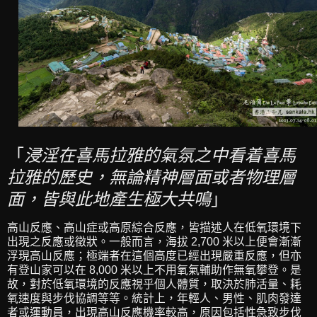
「
浸淫在喜馬拉雅的氣氛之中看着喜馬
拉雅的歷史，無論精神層面或者物理層
面，皆與此地產生極大共鳴
」
高山反應、高山症或高原綜合反應，皆描述人在低氧環境下
出現之反應或徵狀。一般而言，海拔 2,700 米以上便會漸漸
浮現高山反應；極端者在這個高度已經出現嚴重反應，但亦
有登山家可以在 8,000 米以上不用氧氣輔助作無氧攀登。是
故，對於低氧環境的反應視乎個人體質，取決於肺活量、耗
氧速度與步伐協調等等。統計上，年輕人、男性、肌肉發達
者或運動員，出現高山反應機率較高，原因包括性急致步伐