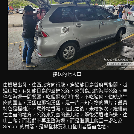
接送的七人車
由機場出發，往西北方向行駛，穿過
龍目島
首府
馬搭蘭
，越
過山坳，有如
龍目島
的
荃錦公路
，來到島北的海岸公路。車
停在海邊一間餐廳，吃個遲來的午餐，不吃豬肉、也缺少牛
肉的國度，漢堡包那塊漢堡，是一片不知何物的薄片；最具
特色是榴槤汁，意外地香濃，在此之後，未嚐多次。繼續前
往住宿的地方，公路來到島的最北端，隨後須遠離海邊，往
山上爬；而我們不再重臨海邊，而是繼續上爬至一處名為
Senaru 的村落，是攀登
林賈利山
登山者留宿之地。