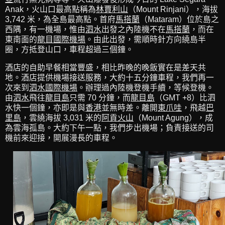
Anak，火山口最高點稱為
林賈利山
（Mount Rinjani），海拔
3,742 米，為全島最高點。首府
馬搭蘭
（Mataram）位於島之
西隅，有一機場，惟由
泗水
出發之內陸機不在
馬搭蘭
，而在
東南面的
龍目國際機場
。由此出發，需順時針方向繞島半
圈，方抵登山口，車程超過三個鐘。
酒店的自助早餐相當豐盛，相比昨晚的晚飯實在是差天共
地。酒店提供機場接送服務，大約十五分鐘車程，我們再一
次來到
泗水國際機場
。辦理過內陸機登機手續，等候登機。
由
泗水
飛往
龍目島
只需 70 分鐘，而
龍目島
（GMT +8）比泗
水快一個鐘，亦即是與
香港
並無時差。離開
東爪哇
，飛越
巴
里島
，雲繞海拔 3,031 米的
阿貢火山
（Mount Agung），成
為雲海孤島。大約下午一點，我們步出機場；負責接送的司
機前來迎接，開展漫長的車程。