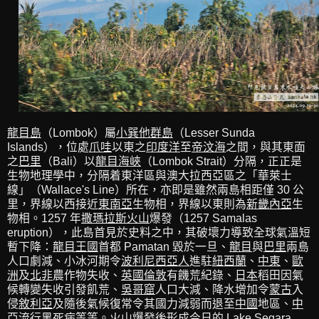
龍目島
（Lombok）屬
小𢁉他群島
（Lesser Sunda
Islands），位處
爪哇
以東之
印度洋
至
帝汶海
之間，與其東面
之
巴里
（Bali）以
龍目海峽
（Lombok Strait）分隔，正正是
生物地理學中，分隔着東洋區與澳大拉西亞區之「華萊士
線」（Wallace's Line）所在，亦即是雖然兩島相距僅 30 公
里，界線以西接近
東南亞
生物相，界線以東則為
新畿內亞
生
物相。1257 年
撒瑪拉斯火山
爆發（1257 Samalas
eruption），此島首見於史料之中，其破壞力導致全球氣溫短
暫下降：
龍目王國
首都 Pamatan 毀於一旦、
龍目
與
巴里
兩島
人口劇減、小冰河期令
波利尼西亞人
進駐
紐西蘭
、
中東
、
歐
洲
及
北非
農作物失收、
英國倫敦
有饑荒紀錄、
日本
稻田因氣
候轉變失收引發飢荒、
吳哥窟
人口大減、降水增加令
蒙古
入
侵
敘利亞
及隨後氣候復常令其國力減弱而退至
中國
地區、
中
亞
流行黑死病等等。火山爆發後形成今日的 Lake Segara