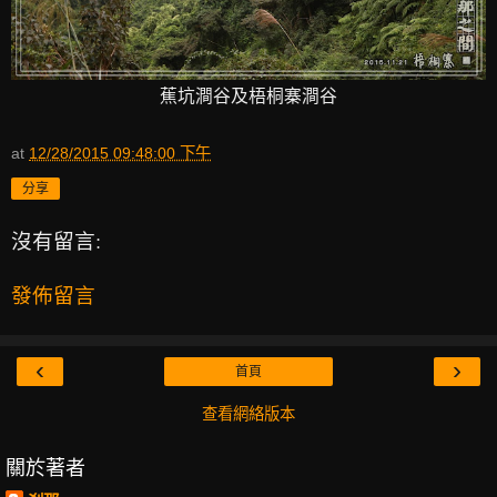
蕉坑澗谷及梧桐寨澗谷
at
12/28/2015 09:48:00 下午
分享
沒有留言:
發佈留言
‹
›
首頁
查看網絡版本
關於著者