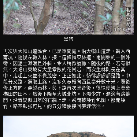
黑狗
再次與大帽山道匯合，已是軍閘處。沿大帽山道走，轉入西
南坑，隨後左轉入林，接上這條帽東林道。甫開始的一個外
彎，因泥土濕滑且外斜，令人稍微猶豫。隨後的路，若有似
無。大帽山東坡有大量零散的花崗岩，而次生林則長在其
中，走起上來並不覺茂密，正正如此，彷彿處處都是路。中
段分叉路，選取上路，沒多久竟轉向西且攀升數十米，隨後
修正方向，穿越石林。與下路再次匯合後，很快便遇上廢棄
梯田的田基，然後下降至大城北坑。下溯少許，澗邊有路離
開，沿着疑似田基的石牆上走，瞬間被矮竹包圍，撥開矮
竹，路基勉強可見，約五分鐘便接回麥理浩徑。