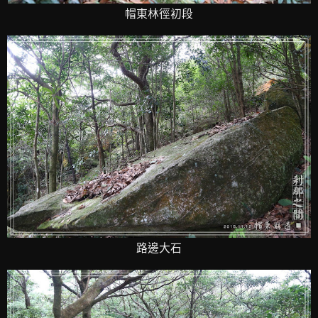
帽東林徑初段
路邊大石