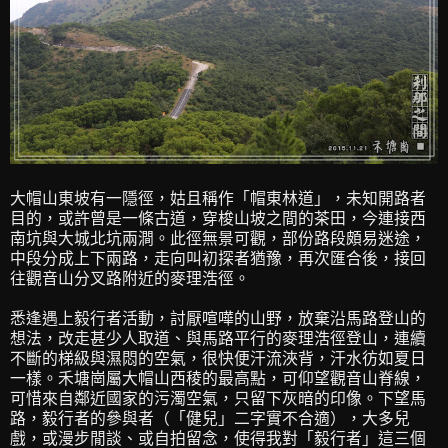
大帽山東坡有一隱徑，姑且稱作「帽東林道」，未知開路者
目的，或許曾是一條古道，穿梭山坡之間的茶田，今連接西
南坑與大城北坑兩澗。此徑無景可觀，部份路段頗易迷途，
中段分成上下兩路，走向叫初探者猶豫，再次匯合後，接回
往觀音山分叉路附近的麥理浩徑。
悉逢遇上毅行者活動，討厭喧嘩的山野，放棄沿馬路登山的
想法，改走甚少人取道、與馬路平行的麥理浩徑登山，連續
不斷的梯級與濕悶的空氣，很快便汗流浹背，汗水彷如夏日
一樣。禾塘崗屬大帽山西稜的最高點，可仰望觀音山脊線，
可惜來自鄰近國家的污濁空氣，只留下灰暗的印像。下望馬
路，毅行者的參與者（「健兒」二字實不合適），大多兒
戲，或漫步閒談、或自拍留念，使得我對「毅行者」這三個