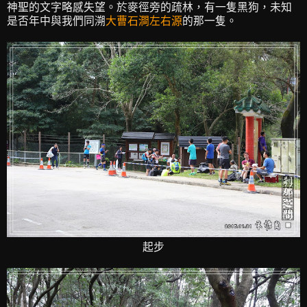
神聖的文字略感失望。於麥徑旁的疏林，有一隻黑狗，未知
是否年中與我們同溯
大曹石澗左右源
的那一隻。
起步