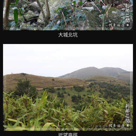
大城北坑
近望麥徑