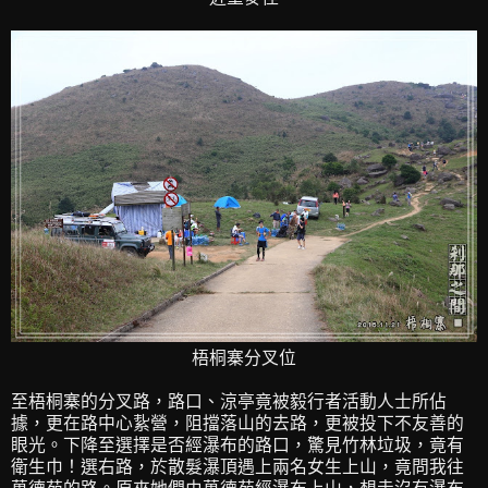
梧桐寨分叉位
至梧桐寨的分叉路，路口、涼亭竟被毅行者活動人士所佔
據，更在路中心紥營，阻擋落山的去路，更被投下不友善的
眼光。下降至選擇是否經瀑布的路口，驚見竹林垃圾，竟有
衛生巾！選右路，於散髮瀑頂遇上兩名女生上山，竟問我往