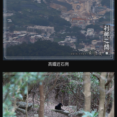
高鐵近石崗