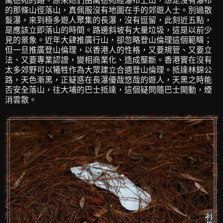
萬德苑的路。原來她們由萬德苑經瀑布上山，想走沒有瀑布
的那條山徑落山，真佩服沒有地圖在手的郊遊人士。別過散
髮瀑，來到極多遊人聚集的長瀑，沒有逗留，此刻近五點，
是應該立即落山的時間。路邊斜坡有大量垃圾，這是以前少
見的景象。近年大肆推廣行山，卻忽略登山倫理這個範疇；
但一旦推廣登山倫理，以香港人的性格，又要規管、又要立
法、又要專業認證，變相商業化、造成壟斷。香港實在沒有
太多郊野可以犧牲作為大眾建立合適登山倫理。抵達林錦公
路，天色漸黑，正疑惑在長瀑優哉悠哉的遊人，天黑之時能
否安全落山，往大埔的巴士抵達，這個疑問隨巴士開動，煙
消雲散。