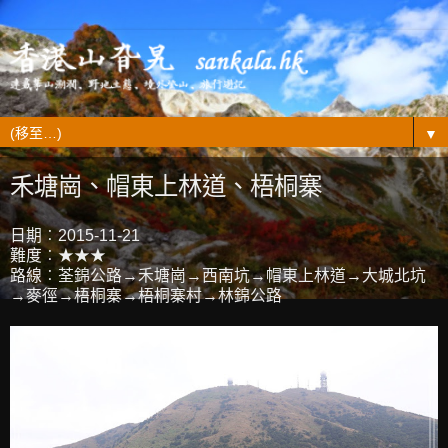
▼
禾塘崗、帽東上林道、梧桐寨
日期︰2015-11-21
難度︰★★★
路線︰荃錦公路→禾塘崗→西南坑→帽東上林道→大城北坑
→麥徑→梧桐寨→梧桐寨村→林錦公路