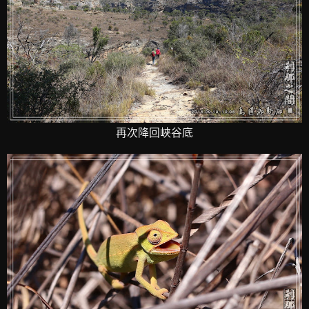
再次降回峽谷底