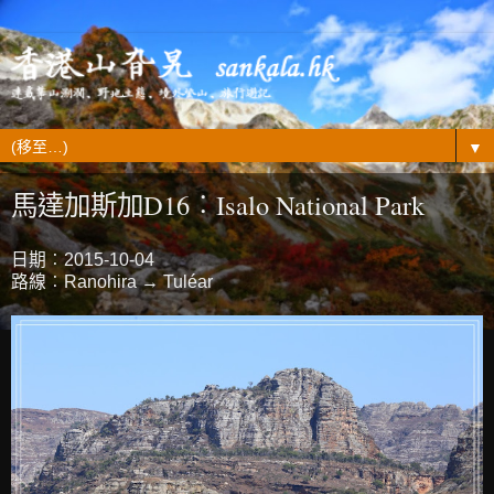
▼
馬達加斯加D16︰Isalo National Park
日期︰2015-10-04
路線︰Ranohira → Tuléar