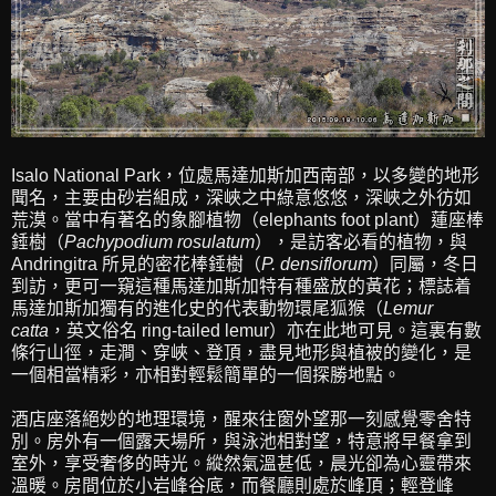
Isalo National Park，位處馬達加斯加西南部，以多變的地形
聞名，主要由砂岩組成，深峽之中綠意悠悠，深峽之外彷如
荒漠。當中有著名的象腳植物（elephants foot plant）蓮座棒
錘樹（
Pachypodium rosulatum
），是訪客必看的植物，與
Andringitra 所見的密花棒錘樹（
P. densiflorum
）同屬，冬日
到訪，更可一窺這種馬達加斯加特有種盛放的黃花；標誌着
馬達加斯加獨有的進化史的代表動物環尾狐猴（
Lemur
catta
，英文俗名 ring-tailed lemur）亦在此地可見。這裏有數
條行山徑，走澗、穿峽、登頂，盡見地形與植被的變化，是
一個相當精彩，亦相對輕鬆簡單的一個探勝地點。
酒店座落絕妙的地理環境，醒來往窗外望那一刻感覺零舍特
別。房外有一個露天場所，與泳池相對望，特意將早餐拿到
室外，享受奢侈的時光。縱然氣溫甚低，晨光卻為心靈帶來
溫暖。房間位於小岩峰谷底，而餐廳則處於峰頂；輕登峰