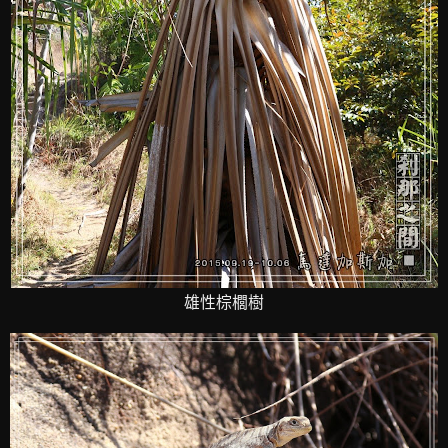
雄性棕櫚樹