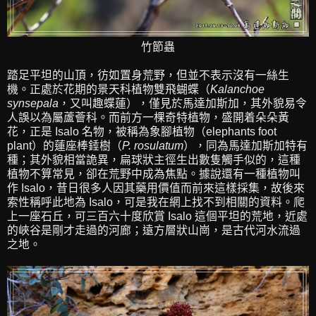
竹節蟲
踏足平坦的山頂，彷如置身荒野，但並不表示沒有一絲生
機。正處於花期的景天科植物雙飛蝴蝶（
Kalanchoe
synsepala
，又叫趣蝶蓮），僅見於馬達加斯加，其外貌易令
人誤以為屬蘆薈科。而前方一棵奇特植物，盛開着朵朵黃
花，正是 Isalo 名物，被稱為象腳植物（elephants foot
plant）的蓮座棒錘樹（
P. rosulatum
），同為馬達加斯加特有
種；其外貌相當詭異，扁球狀主徑生出數隻觸手似的，這種
植物不算常見，卻在荒野中成為焦點。據說還有一種植物叫
作 Isalo，昔日很多人因其藥用價值而前來這樣採集，故後來
索性稱呼此地為 Isalo，可是我在網上找不到相關的資料。爬
上一座石丘，可三百六十度欣賞 Isalo 這個平坦的荒地，近處
的峽谷是剛才走過的河廊；遠方層狀山崗，是古代河水流過
之地。