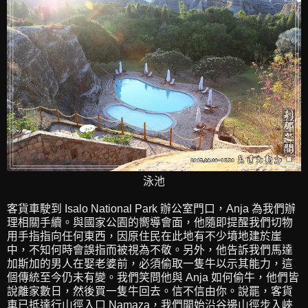
泳池
客貨車駛到 Isalo National Park 辦公室門口，Anja 為我們辦
理相關手續。與國家公園的嚮導會面，他隨即提醒我們切物
用手指指向任何東西，因原住民在此地有不少墳地建於崖
中，不知何時會誤指而被視為不敬。另外，他告訴我們馬達
加斯加的男人在娶老婆前，必須偷取一隻牛以示其能力，這
個傳統至今仍未有變。我們笑問他與 Anja 如何偷牛，他們皆
說離家數日，然後買一隻牛回去。信不信由你。說罷，客貨
車已抵達行山徑入口 Namaza，我們開始沿谷邊山徑步入峽