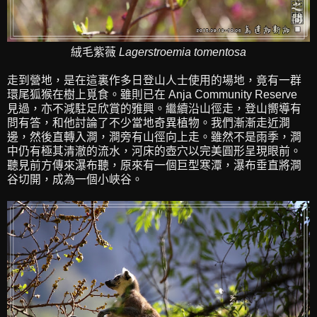
絨毛紫薇
Lagerstroemia tomentosa
走到營地，是在這裏作多日登山人士使用的場地，竟有一群
環尾狐猴在樹上覓食。雖則已在 Anja Community Reserve
見過，亦不減駐足欣賞的雅興。繼續沿山徑走，登山嚮導有
問有答，和他討論了不少當地奇異植物。我們漸漸走近澗
邊，然後直轉入澗，澗旁有山徑向上走。雖然不是雨季，澗
中仍有極其清澈的流水，河床的壺穴以完美圓形呈現眼前。
聽見前方傳來瀑布聽，原來有一個巨型寒潭，瀑布垂直將澗
谷切開，成為一個小峽谷。