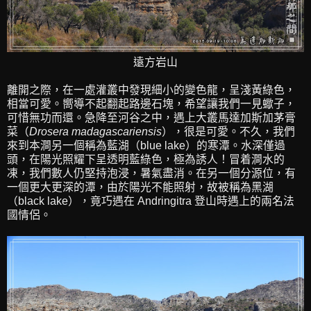
遠方岩山
離開之際，在一處灌叢中發現細小的變色龍，呈淺黃綠色，
相當可愛。嚮導不起翻起路邊石塊，希望讓我們一見蠍子，
可惜無功而還。急降至河谷之中，遇上大叢馬達加斯加茅膏
菜（
Drosera madagascariensis
），很是可愛。不久，我們
來到本澗另一個稱為藍湖（blue lake）的寒潭。水深僅過
頭，在陽光照耀下呈透明藍綠色，極為誘人！冒着澗水的
凍，我們數人仍堅持泡浸，暑氣盡消。在另一個分源位，有
一個更大更深的潭，由於陽光不能照射，故被稱為黑湖
（black lake），竟巧遇在 Andringitra 登山時遇上的兩名法
國情侶。