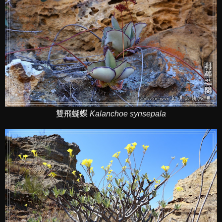
雙飛蝴蝶
Kalanchoe synsepala