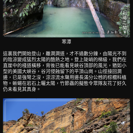
寒潭
這裏我們開始登山，離澗澗道，才不過數分鐘，由陽光不到
的陰涼變成猛烈太陽的酷熱之地。登上陡峭的梯級，我們在
直崖中的棧道橫移，背後已能看見峽谷頂部的風光，猶如小
型的美國大峽谷，谷河侵蝕留下的平頂山崗。山徑接回澗
邊，已是強弩之沒，淙淙流水聲用邊長滿分公乸的棕櫚科植
物。蜥蝪在岩石上曬太陽，竹節蟲的擬態令眾隊友花了好久
仍未看見其真身。