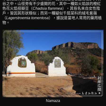
谷之中。山徑旁有不少盛開的花，其中一種如火焰該的橙紅
色花火焰扭瓣豆（
Chadsia flammea
），其俗名來自女性陰
戶，皆因其形狀極似；而另一種疑似千屈菜科的絨毛紫薇
（
Lagerstroemia tomentosa
），據說是當地人常用的藥用植
物。
Namaza