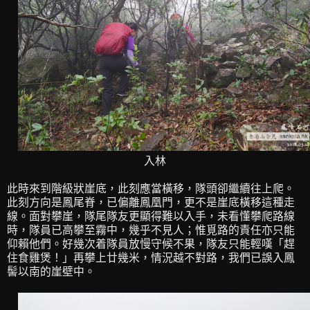
入林
此時來到階級狀崖底，此刻應當橫移，隊頭卻繼續往上爬。
此刻方向是鳳尾脊，已偏離鳳凰門，更不是崖底橫移這種走
線。面對攀崖，隊尾隊友更顯得難以入手，未看懂攀爬路線
時，隊員已高攀至霧中，幾乎不見人；惟覓路的責任亦只能
仰賴他們。好幾次着隊員放慢守候不果，隊友只能輕嘆「趕
住食雞煲！」再攀上廿幾米，情況越不對路，我們已誤入鳳
髻以南的崖壁中。