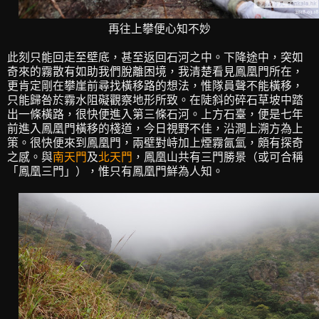
再往上攀便心知不妙
此刻只能回走至壁底，甚至返回石河之中。下降途中，突如
奇來的霧散有如助我們脫離困境，我清楚看見鳳凰門所在，
更肯定剛在攀崖前尋找橫移路的想法，惟隊員聲不能橫移，
只能歸咎於霧水阻礙觀察地形所致。在陡斜的碎石草坡中踏
出一條橫路，很快便進入第三條石河。上方石臺，便是七年
前進入鳳凰門橫移的棧道，今日視野不佳，沿澗上溯方為上
策。很快便來到鳳凰門，兩壁對峙加上煙霧氤氳，頗有探奇
之感。與
南天門
及
北天門
，鳳凰山共有三門勝景（或可合稱
「鳳凰三門」），惟只有鳳凰門鮮為人知。