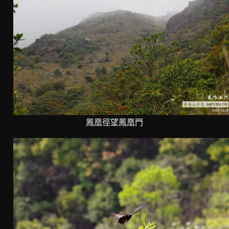
鳳凰徑望鳳凰門