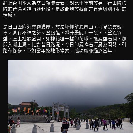
網上否則本人為當日領隊云云；對比十年前於另一行山隊帶
隊的待遇可謂南轅北轍。是故此地於我而言有着與別不同的
情感。
是日山峰附近雲霧濃厚，於昂坪仰望鳳凰山，只見黑雲籠
罩，甚有不祥之勢。登鳳徑，攀升最陡峭一段，下望鳳羽
壁，崖上杜鵑盛開，如棉花糖一樣的花球。抵鳳壁石澗，隨
即入溯上源。比對昔日路況，今日的鳳峰石河廣為開發，引
路布條多，不如當年按地形摸索，成功感亦遜於當年。