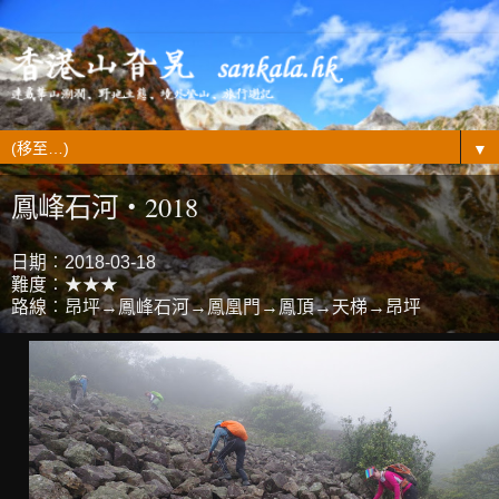
▼
鳳峰石河‧2018
日期︰2018-03-18
難度︰★★★
路線︰昂坪→鳳峰石河→鳳凰門→鳳頂→天梯→昂坪