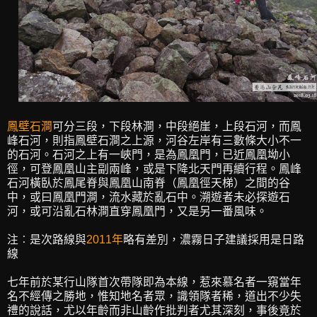
鳳壁石澗
可分三段，下段林澗，中段絕崖，上段石河，而鳳
峰石河，則指鳳壁石澗之上源，河谷左岸有三數條大小不一
的石河。石河之上有一峽門，是為鳳凰門，已近鳳凰坳小
徑，可登鳳凰山主副兩峰，或是下降北天門再續行程。鳳峰
石河橫臥於鳳尾脊與鳳凰山南脊（鳳凰徑天梯）之間的谷
中，或曰鳳凰門澗，流水藏於亂石中。溯遊者未必探遊石
河，或可沿亂石林澗直穿鳳凰門，又是另一番風味。
注︰是次路線與
2011年
略有差別，濃霧日子建議採用是日路
線
七年前於某行山隊首次帶隊即為本線，惹來慕名者一窺當年
名不經傳之勝地，惟知地名者眾，識領隊者稀，道出不少失
禮的說話，尤以年齡而非山齡作批判者尤其深刻，事後竟於