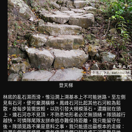
登天梯
林底的亂石濕而滑，惟沿澗上溯基本上不可能迷路。至左側
見有石河，便可棄澗橫移。鳳峰石河比起其他石河較為鬆
散，故每步皆需放輕，以防引發大規模落石。濃霧就在頭
上，連石河亦不見頂，不熟悉地形者必茫無頭緒。隊頭越行
越快，可憐隊尾隊友拼命追亦難保持距離，我只能留守在
後。隊頭覓路不果是意料之事，我只能道出最根本的走線︰