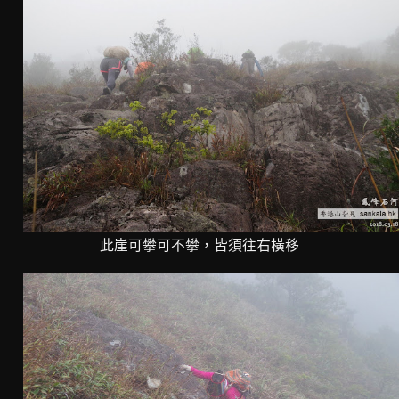
此崖可攀可不攀，皆須往右橫移