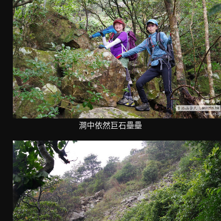
澗中依然巨石壘壘