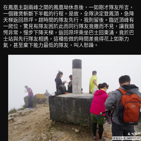
在鳳凰主副兩峰之間的鳳凰坳休息後，一如剛才隊友所言，
一個雞煲斬斷下半截的行程。是故，全隊決定登鳳頂，急降
天梯返回昂坪。趕時間的隊友先行，我則留後。臨近頂峰有
一爬位，驚見有隊友困於此而同行隊友竟撒而不見，讓我錯
愕非常。慢步下降天梯，返回昂坪乘坐巴士回東涌，竟於巴
士站與先行隊友相遇，這種些微的時間差竟得花上如斯力
氣，甚至棄下能力最低的隊友，叫人愁躁。