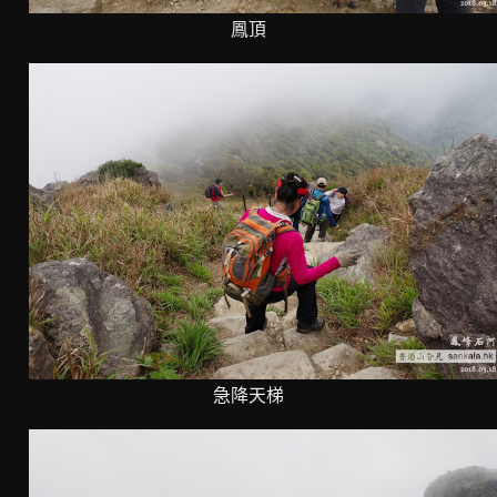
鳳頂
急降天梯