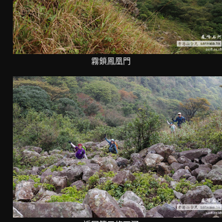
霧鎖鳳凰門