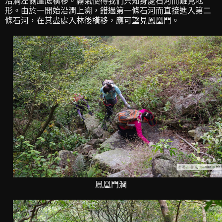
沿澗左側崖底橫移。霧氣使得我們只知身處石河而難見地
形。由於一開始沿澗上溯，錯過第一條石河而直接進入第二
條石河，在其盡處入林後橫移，應可望見鳳凰門。
鳳凰門澗