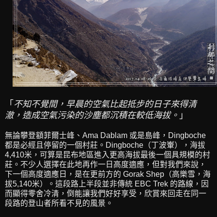
「
不知不覺間，早晨的空氣比起抵步的日子來得清
澈，造成空氣污染的沙塵都沉積在較低海拔。
」
無論攀登額菲爾士峰、Ama Dablam 或是島峰，Dingboche
都是必經且停留的一個村莊。Dingboche（丁波輋），海拔
4,410米，可算是昆布地區進入更高海拔最後一個具規模的村
莊。不少人選擇在此地再作一日高度適應，但對我們來說，
下一個高度適應日，是在更前方的 Gorak Shep（高樂雪，海
拔5,140米）。這段路上半段並非傳統 EBC Trek 的路線，因
而顯得零舍冷清，倒能讓我們好好享受，欣賞來回走在同一
段路的登山者所看不見的風景。