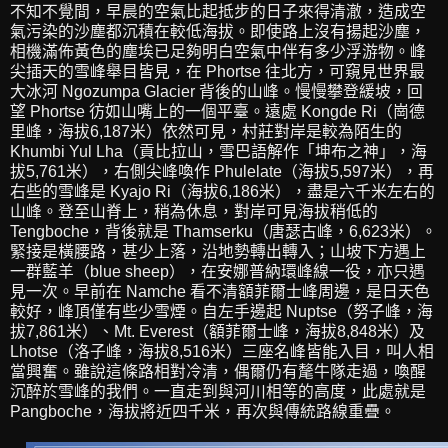
不知不覺間，早晨的空氣比起抵步的日子來得清澈，造成空
氣污染的沙塵都沉積在較低海拔。即使路上沒有揚起沙塵，
相機滿佈黃色的塵埃已足夠明白空氣中伴有多少浮游物。峰
尖插天的雪峰舉目皆見，在 Phortse 往北方，可窺見世界最
大冰河 Ngozumpa Glacier 背後的山峰。慢慢攀登緩坡，回
望 Phortse 彷如山嘴上的一個平臺。遠處 Kongde Ri（崗德
里峰，海拔6,187米）依然可見，村莊對岸是較為陌生的
Khumbi Yul Lha（貢比拉山，雪巴語解作「坤布之神」，海
拔5,761米），右側尖峰喚作 Phulelate（海拔5,597米），再
右些的雪峰是 Kyajo Ri（海拔6,186米），盡是六千米左右的
山峰。登至山脊上，稍為休息，對岸可見海拔稍低的
Tengboche，背後就是 Thamserku（唐瑟古峰，6,623米）。
緊接是橫腰路，甚少上落，沿地勢轉出轉入；山坡下方遇上
一群藍羊（blue sheep），在安娜普納環峰線一役，亦只遇
見一次。早前在 Namche 看不清額菲爾士峰周邊，是日天色
較好，峰頂僅有些少雪煙。自左手邊起 Nuptse（努子峰，海
拔7,861米）、Mt. Everest（額菲爾士峰，海拔8,848米）及
Lhotse（洛子峰，海拔8,516米）三座名峰皆能入目，叫人相
當興奮。雖說這條路相對冷清，偶爾仍有氂牛隊走過，喚醒
沉醉於雪峰的我們。一直走到與河川相等的高度，此處就是
Pangboche，海拔將近四千米，再次與傳統路線重疊。