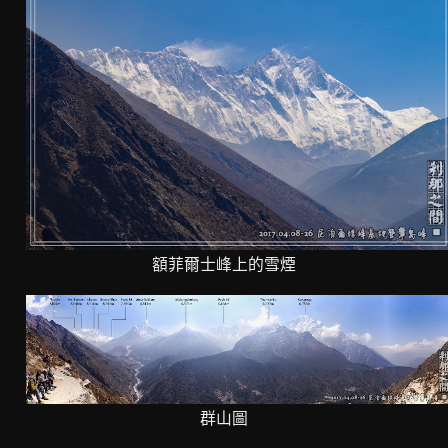
額菲爾士峰上的雪煙
群山圖