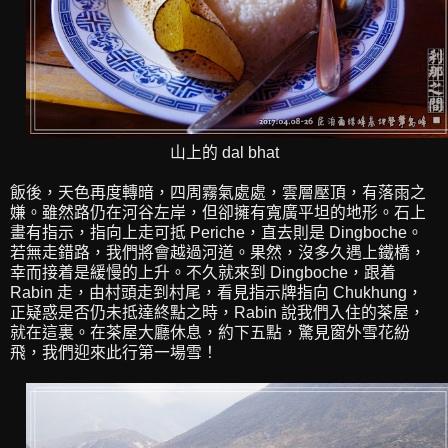
山上的 dal bhat
飯後，天色再度轉暗，四周霧氣處處，雲層壓頂，有落雨之
嫌。雖然路仍在河谷左岸，但卻擁有寬廣平坦的地形。石上
畫有指示，指向上走可抵 Periche，直去則是 Dingboche。
若無走錯路，我們將會越過河道。果然，沒多久遇上鐵橋，
幸而接着是緩慢的上升。不久就來到 Dingboche，跟着
Rabin 走，由村頭走到村尾，看見指示牌指向 Chukhung，
正疑惑是否仍未抵達終點之時，Rabin 說我們入住的茶屋，
就在這裏。在茶屋大廳休息，約下五點，驚見窗外雪花紛
飛，我們迎來此行第一場雪！