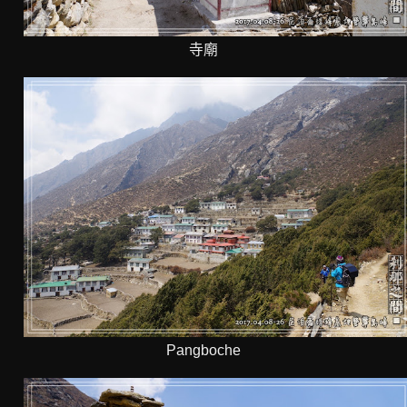
寺廟
Pangboche