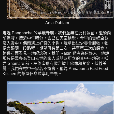
Ama Dablam
走過 Pangboche 的華麗寺廟，我們並無在此村逗留，繼續向
前進發。接近中午時分，雲已在天空積聚，今早的雪峰全數
沒入雲中。偶爾遇上好奇的小狗，我拿出些少零食餵牠，牠
便會跟隨一段路程，期望再有第二次、甚至第三次的餵食。
路邊石面看見一塊紀念碑，我問 Rabin 逝者為何許人，他說
那只是眾多為登山去世的家人或朋友所立的其中一塊碑。抵
達 Shomare 前，左側崖邊有露岩塗上佛像和梵文，狀甚美
麗。我們在村中一家名不符實，稱為 Annapurna Fast Food
Kitchen 的茶屋休息並享用午餐。