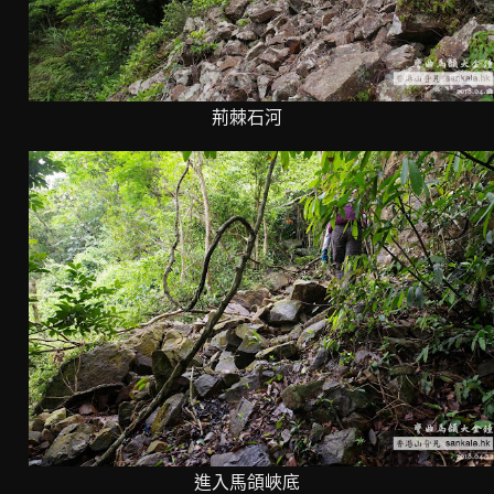
荊棘石河
進入馬頜峽底