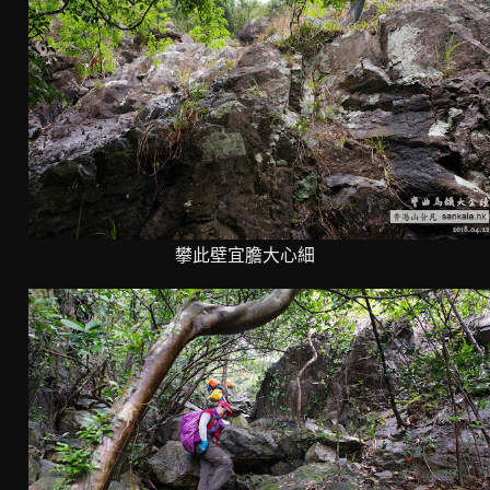
攀此壁宜膽大心細