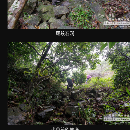
尾段石澗
出谷前的林底