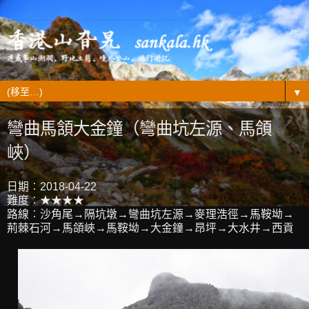
▼
彎曲馬頷大金鐘（彎曲坑左源、馬頜
峽）
日期︰2018-04-22
難度︰★★★★
路線︰沙角尾→隔坑墩→彎曲坑左源→麥理浩徑→馬鞍坳→
荊棘石河→馬頜峽→馬鞍坳→大金鐘→昂坪→大水井→西貢