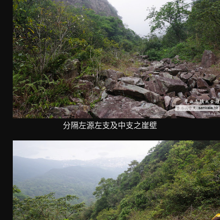
分隔左源左支及中支之崖壁