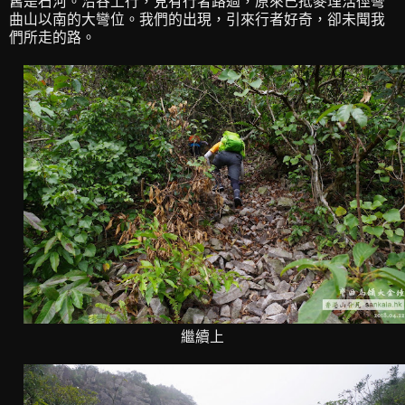
舊是石河。沿谷上行，見有行者路過，原來已抵麥理浩徑彎
曲山以南的大彎位。我們的出現，引來行者好奇，卻未聞我
們所走的路。
繼續上