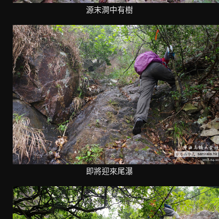
源末澗中有樹
即將迎來尾瀑