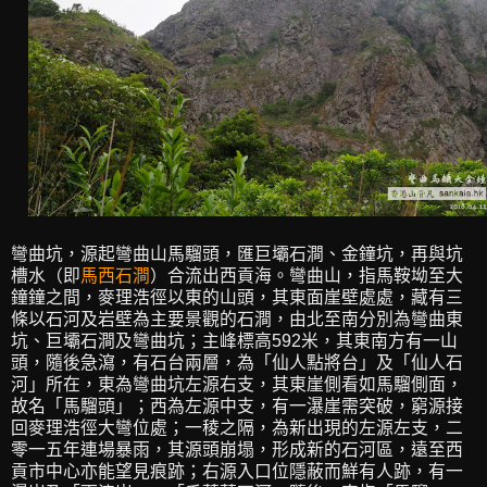
彎曲坑，源起彎曲山馬騮頭，匯巨壩石澗、金鐘坑，再與坑
槽水（即
馬西石澗
）合流出西貢海。彎曲山，指馬鞍坳至大
鐘鐘之間，麥理浩徑以東的山頭，其東面崖壁處處，藏有三
條以石河及岩壁為主要景觀的石澗，由北至南分別為彎曲東
坑、巨壩石澗及彎曲坑；主峰標高592米，其東南方有一山
頭，隨後急瀉，有石台兩層，為「仙人點將台」及「仙人石
河」所在，東為彎曲坑左源右支，其東崖側看如馬騮側面，
故名「馬騮頭」；西為左源中支，有一瀑崖需突破，窮源接
回麥理浩徑大彎位處；一稜之隔，為新出現的左源左支，二
零一五年連場暴雨，其源頭崩塌，形成新的石河區，遠至西
貢市中心亦能望見痕跡；右源入口位隱蔽而鮮有人跡，有一