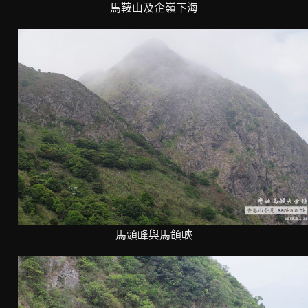
馬鞍山及企嶺下海
馬頭峰與馬頜峽