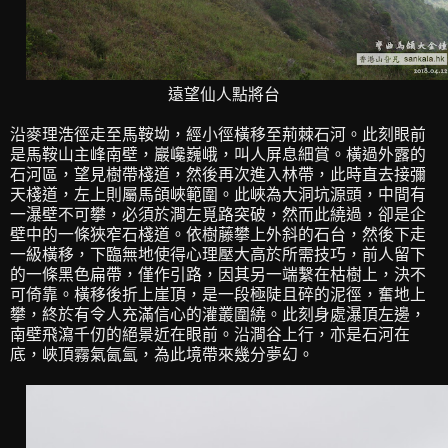
遠望仙人點將台
沿麥理浩徑走至馬鞍坳，經小徑橫移至荊棘石河。此刻眼前
是馬鞍山主峰南壁，巖巉巍峨，叫人屏息細賞。橫過外露的
石河區，望見樹帶棧道，然後再次進入林帶，此時直去接彌
天棧道，左上則屬馬頜峽範圍。此峽為大洞坑源頭，中間有
一瀑壁不可攀，必須於澗左覓路突破，然而此繞過，卻是企
壁中的一條狹窄石棧道。依樹藤攀上外斜的石台，然後下走
一級橫移，下臨無地使得心理壓大高於所需技巧，前人留下
的一條黑色扁帶，僅作引路，因其另一端繫在枯樹上，決不
可倚靠。橫移後折上崖頂，是一段極陡且碎的泥徑，奮地上
攀，終於有令人充滿信心的灌叢圍繞。此刻身處瀑頂左邊，
南壁飛瀉千仞的絕景近在眼前。沿澗谷上行，亦是石河在
底，峽頂霧氣氤氳，為此境帶來幾分夢幻。