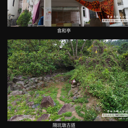
翕和亭
隔坑墩古道