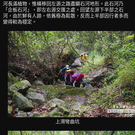
河長滿植物，惟橫移回左源之路盡顯石河地形。此石河乃
「企板石河」，即左右源交匯之處。回望左源下半部之石
河，由於鮮有人跡，依舊極為鬆散，反而上半部因行者多而
變得較為穩定。
上溯彎曲坑