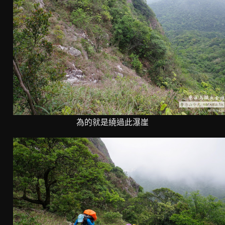
為的就是繞過此瀑崖