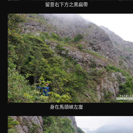
留意右下方之黑扁帶
身在馬頜峽左崖