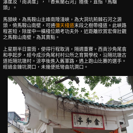
瀑崖及「雨滴崖」，「香蕉蘭石河」隨後，直指「馬騮
頭」。
馬頷峽，為馬鞍山主峰南陲淺峽，為大洞坑荊棘石河之源
頭，倚馬鞍山南壁，可通
彌天棧道
末段之樹帶棧道。此峽路
程甚短，除崖中一橫棧位頗考功夫外，近距離欣賞宏偉壯觀
之馬鞍山南壁，為其賣點。
上星期半日雷雨，使得行程取消，隔週重賽。西貢沙角尾翕
和亭起步，經今成沙角尾村村公所之育賢學校，沿隔坑墩古
道抵隔坑墩村。涼亭後進入舊軍路，遇上跑山比賽的選手。
經過金鐘坑澗口，未幾便抵彎曲坑澗口。