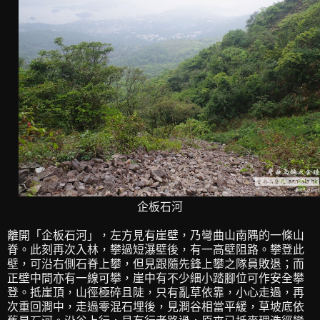
企板石河
離開「企板石河」，左方見有崖壁，乃彎曲山南隅的一條山
脊。此刻再次入林，攀過短瀑壁後，有一高壁阻路。攀登此
壁，可沿右側石脊上攀，但見跟隨先鋒上攀之隊員敗退；而
正壁中間亦有一線可攀，崖中有不少細小踏腳位可作安全攀
登。抵崖頂，山徑極碎且陡，只有亂草依靠，小心走過，再
次重回澗中，走過零混石埋後，見澗谷相當平緩，草坡底依