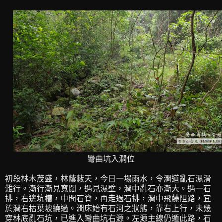
彎曲坑入澗位
初段林木茂盛，林蔭蔽天，今日一場雨水，令澗道亂石濕滑
難行。漸行漸見寬闊，遇見濕壁，澗中亂石亦漸大。遇一石
排，右邊坑槽，中間石脊，再走過石排，澗中飛藤阻路，宜
於澗右枯葉坡繞過。澗床始有石河之狀態，靠右上行，未幾
穿林底亂石坑，已進入彎曲坑右源。左源主線仍遁此路，石