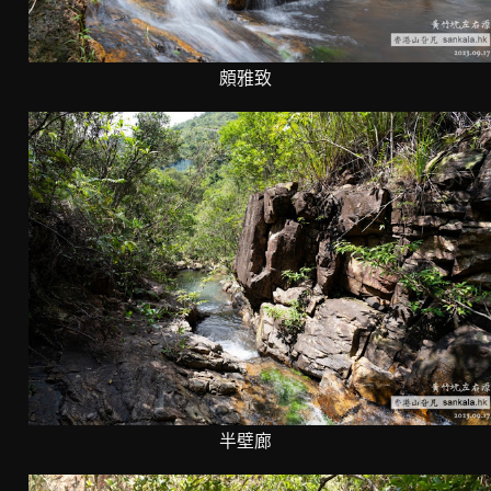
頗雅致
半壁廊