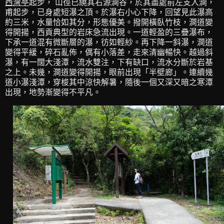
西灣亭
起步， 山徑已繞其右源澗谷，於其盡處前左支入澗，
甫起步，已身處短瀑之頂。於瀑右小心下降，回望見此瀑高
約三米，水量恰如其分，形態優美。撥開橫臥竹枝，澗道變
得開揚，西貢典型的岩床急流出現。一道輕盈的三疊瀑布，
下承一道混有微斷層的瀑，彷如輕紗。再下降一斜瀑，澗道
變得平緩，碎石亂佈，偶有小落差，走來清幽暢快。越過斜
瀑，有一闊大淺潭，流水雙注，下有缺口，流水分斷於岩基
之上。未幾，澗道變得開揚，眼前出現「半壁廊」。連續幾
道小瀑淺潭，穿梭其中涼快解暑，隨後一個又深又暗之寒潭
出現，地勢漸變得不平凡。