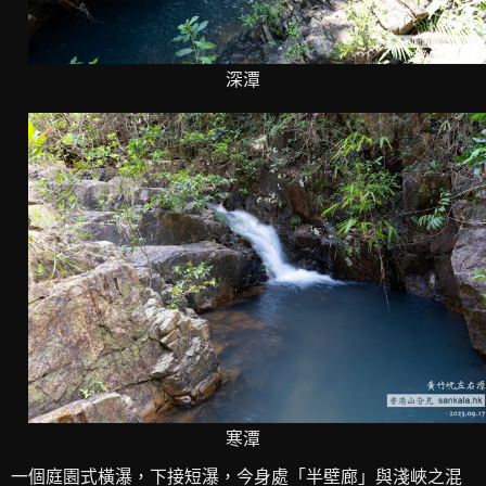
深潭
寒潭
一個庭園式橫瀑，下接短瀑，今身處「半壁廊」與淺峽之混