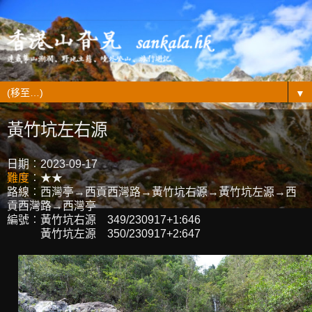
▼
黃竹坑左右源
日期︰2023-09-17
難度
︰★★
路線︰西灣亭→西貢西灣路→黃竹坑右源→黃竹坑左源→西
貢西灣路→西灣亭
編號︰黃竹坑右源 349/230917+1:646
黃竹坑左源 350/230917+2:647