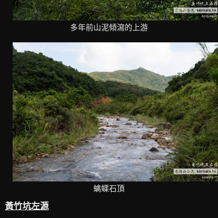
多年前山泥傾瀉的上游
蠄蟝石頂
黃竹坑左源