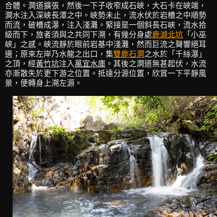
合體。澗道擴張，然後一下子收窄成石峽，大石卡在峽端，
澗水注入深峽長潭之中。峽勢未止，流水伏於岩槽之中順勢
而流，破槽成瀑，注入淺灘。緊接是一個斜長石峽，流水拾
級而下，旅者須與之共同下溯，有幾分身處
鹿湖北坑
「小巫
峽」之感。峽流靜於眼前岩基中淺灘，然而巨流之聲響絕耳
邊；原來左岸乃水龍之出口，集
雙鹿石澗
之水於「千絲瀑」
之頂，經
黃竹坑
注入
萬宜水庫
。其後之澗道無甚起伏，水流
亦漸散失於更下游之位置。抵達分源位置，欣賞一下平靜風
景，便轉身上溯左源。