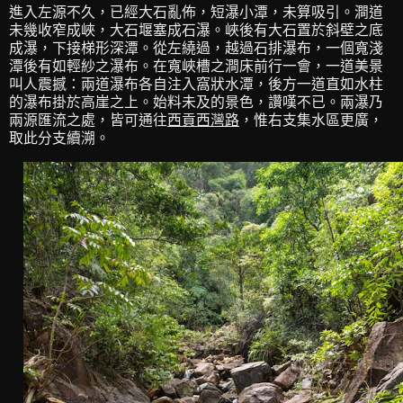
進入左源不久，已經大石亂佈，短瀑小潭，未算吸引。澗道
未幾收窄成峽，大石堰塞成石瀑。峽後有大石置於斜壁之底
成瀑，下接梯形深潭。從左繞過，越過石排瀑布，一個寬淺
潭後有如輕紗之瀑布。在寬峽槽之澗床前行一會，一道美景
叫人震撼：兩道瀑布各自注入窩狀水潭，後方一道直如水柱
的瀑布掛於高崖之上。始料未及的景色，讚嘆不已。兩瀑乃
兩源匯流之處，皆可通往
西貢西灣路
，惟右支集水區更廣，
取此分支續溯。