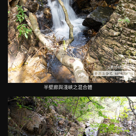
半壁廊與淺峽之混合體