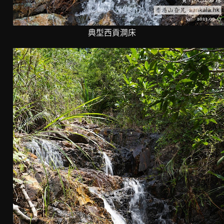
典型西貢澗床