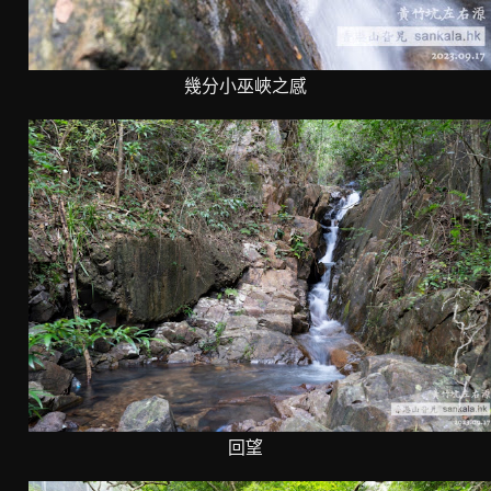
幾分小巫峽之感
回望