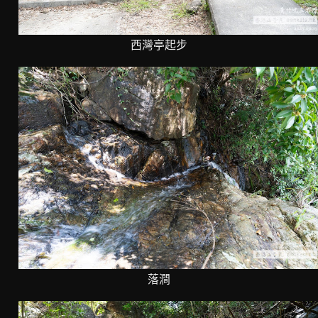
西灣亭起步
落澗