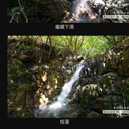
繼續下溯
短瀑