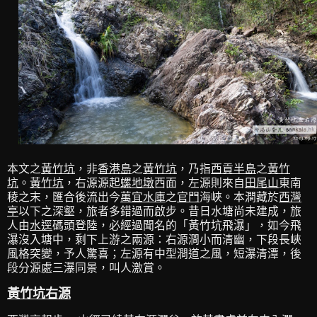
本文之
黃竹坑
，非
香港島
之
黃竹坑
，乃指
西貢半島
之
黃竹
坑
。
黃竹坑
，右源源起
螺地墩
西面，左源則來自
田尾山
東南
稜之末，匯合後流出今
萬宜水庫
之
官門
海峽。本澗藏於
西灣
亭
以下之深壑，旅者多錯過而啟步。昔日水塘尚未建成，旅
人由
水逕
碼頭登陸，必經過聞名的「黃竹坑飛瀑」，如今飛
瀑沒入塘中，剩下上游之兩源：右源澗小而清幽，下段長峽
風格突變，予人驚喜；左源有中型澗道之風，短瀑清潭，後
段分源處三瀑同景，叫人激賞。
黃竹坑右源