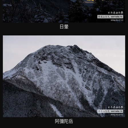
日暈
阿彌陀岳