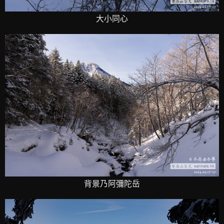
大小同心
背景乃阿彌陀岳