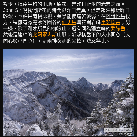
數步，抵達平均的山坳，原來正是昨日止步的
赤岩之頭
。
John Sir 說我們所花的時間跟昨日無異，但走起來卻比昨日
輕鬆，也許是南橘北枳，美景能使痛苦減弱。在
阿彌陀岳
後
方，是擁有秀麗冰河圈谷的
仙丈岳
與花崗岩峰
甲斐駒岳
；另
一邊，除了剛才所見的
御嶽山
，還有同為獨立峰的
乘鞍岳
，
然後是連綿的
北阿爾卑斯
山脈；近處
橫岳
下的
大小同心
（
大
同心
與
小同心
），是兩排突起的尖峰，險惡無比。