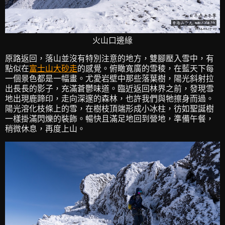
火山口邊緣
原路返回，落山並沒有特別注意的地方，雙腳壓入雪中，有
點似在
富士山大砂走
的感覺。俯瞰寬廣的雪稜，在藍天下每
一個景色都是一幅畫。尤愛岩壁中那些落葉樹，陽光斜射拉
出長長的影子，充滿蒼鬱味道。臨近返回林界之前，發現雪
地出現鹿蹄印，走向深邃的森林，也許我們與牠擦身而過。
陽光溶化枝條上的雪，在樹枝頂端形成小冰柱，彷如聖誕樹
一樣掛滿閃爍的裝飾。暢快且滿足地回到營地，準備午餐，
稍微休息，再度上山。