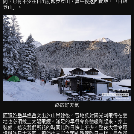
間，已有不少在日出前起步登山，冀午後返回此地，「日歸
登山」。
終於好天氣
阿彌陀岳
與
橫岳
突出於山脊線後。雪地反射陽光刺眼得在營
地也必須戴上太陽眼鏡。滿足的早餐令身體暖和起來，穿上
裝備，這次我們所花的時間比昨日快上不少。整夜大雪令環
境與昨日大不同，即使往
赤岩之頭
的路跟昨日一樣，景色卻