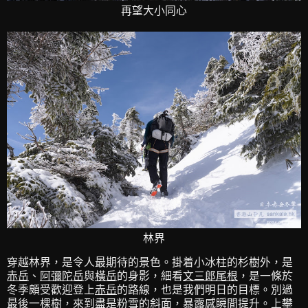
再望大小同心
林界
穿越林界，是令人最期待的景色。掛着小冰柱的杉樹外，是
赤岳
、
阿彌陀岳
與
橫岳
的身影，細看
文三郎尾根
，是一條於
冬季頗受歡迎登上
赤岳
的路線，也是我們明日的目標。別過
最後一棵樹，來到盡是粉雪的斜面，暴露感瞬間提升。上攀