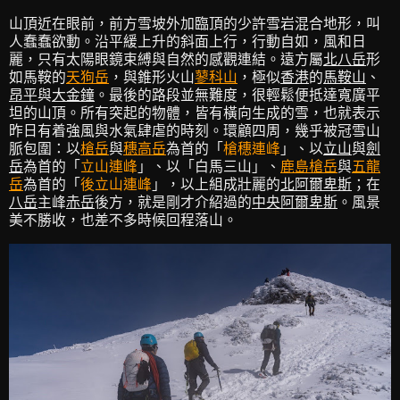
山頂近在眼前，前方雪坡外加臨頂的少許雪岩混合地形，叫
人蠢蠢欲動。沿平緩上升的斜面上行，行動自如，風和日
麗，只有太陽眼鏡束縛與自然的感觀連結。遠方屬
北八岳
形
如馬鞍的
天狗岳
，與錐形火山
蓼科山
，極似
香港
的
馬鞍山
、
昂平
與
大金鐘
。最後的路段並無難度，很輕鬆便抵達寬廣平
坦的山頂。所有突起的物體，皆有橫向生成的雪，也就表示
昨日有着強風與水氣肆虐的時刻。環顧四周，幾乎被冠雪山
脈包圍：以
槍岳
與
穗高岳
為首的「
槍穗連峰
」、以
立山
與
劍
岳
為首的「
立山連峰
」、以「白馬三山」、
鹿島槍岳
與
五龍
岳
為首的「
後立山連峰
」，以上組成壯麗的
北阿爾卑斯
；在
八岳
主峰
赤岳
後方，就是剛才介紹過的
中央阿爾卑斯
。風景
美不勝收，也差不多時候回程落山。