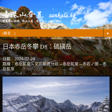
▼
日本赤岳冬攀 D8：硫磺岳
日期︰2024-02-24
路線︰赤岳鉱泉→文三郎道分歧→赤岳鉱泉→赤岩ノ頭→赤
岳鉱泉