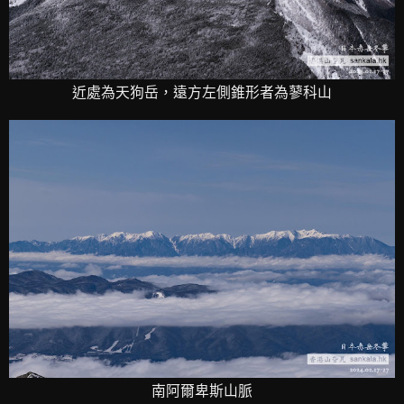
近處為天狗岳，遠方左側錐形者為蓼科山
南阿爾卑斯山脈