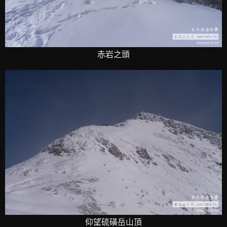
赤岩之頭
仰望硫磺岳山頂