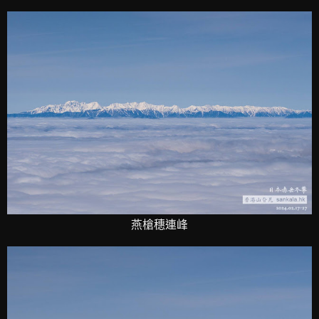
燕槍穗連峰