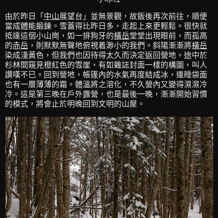
由於昨日「
中山
展望台」並無景觀，故飯後再次前往，順便
當成體能鍛鍊。雪蓋得比昨日多，走起上來更輕鬆。很快就
抵達這個小山崗，如一排狗牙的
橫岳
堂堂出現眼前，而孤高
的
赤岳
，則默默無聲地俯視着渺小的我們。斜陽漸漸將
橫岳
染成淺黃色，但我們也因待得太久而決定返回營地。途中於
杉林間窺見橙紅色的雪崖，有如雜誌封面一樣的構圖，叫人
讚嘆不已。回到營地，帳篷內的水氣再度結成冰，連睡袋面
也有一層薄薄的霜。體溫將之溶化，不久營內又變得濕濕冷
冷。這是第三晚在戶外露營，也是最後一晚，漸漸開始習慣
的模式，將會止於明晚回到文明的山屋。