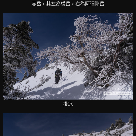
赤岳，其左為橫岳，右為阿彌陀岳
掛冰