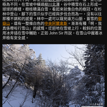
極為不同。在雪坡中橫過
柳川北澤
，谷中積雪在石上形成一
球球的模樣，樹枝積滿白雪，看起來就像白色的樹冠。在杉
林中登山，腳下的雪爪似乎已經與步伐合而為一，沒有以往
那種不調和的感覺。林中一處可以窺見遠方山脈，蓋雪的
御
嶽山
，還有一整條白色的
中央阿爾卑斯
。漸漸有種「啊，我
真係嚟咗行雪山」的感慨。迂迴地在雪坡上行，較斜的位置
用冰斧插在雪中輔助，正如 John Sir 所說，在雪山中握着冰
斧極有安全感。