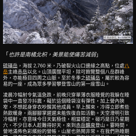
「
也許是南橘北枳，美景能使痛苦減弱
」
硫磺岳
，海拔 2,760 米，乃破裂火山口邊緣之高點，位處
八
岳
主峰
赤岳
以北。山頂廣闊平坦，除可飽覽整個八岳群峰
外，亦能極目四周之山脈。至於冬季之
硫磺岳
，屬於較為容
易的一座，成為眾多學習攀登雪山的第一座雪山。
凌晨冷幅射令氣溫急跌，前晚只穿單薄衣服睡覺的我躲在睡
袋中一直發冷抖震，礙於這個睡袋沒有彈性，加上營內狹
窄，不想起身穿衣吵醒其他成員。早上醒來，冷得立即煮些
熱飲暖身，兩腳腳掌遲遲未能恢復自如活動。天空澄明引致
冷幅射，亦意味今日天氣極佳，相當穩定。碰巧是日乃星期
六，不少日本人趁難得好天，來到
赤岳鑛泉
登山。霎時間，
營地滿佈色彩繽紛的營帳，山屋也熱鬧非常。在我們熟睡期